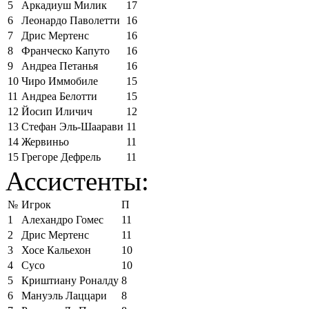
5
Аркадиуш Милик
17
6
Леонардо Паволетти
16
7
Дрис Мертенс
16
8
Франческо Капуто
16
9
Андреа Петанья
16
10
Чиро Иммобиле
15
11
Андреа Белотти
15
12
Йосип Иличич
12
13
Стефан Эль-Шаарави
11
14
Жервиньо
11
15
Грегоре Дефрель
11
Ассистенты:
№
Игрок
П
1
Алехандро Гомес
11
2
Дрис Мертенс
11
3
Хосе Кальехон
10
4
Сусо
10
5
Криштиану Роналду
8
6
Мануэль Лаццари
8