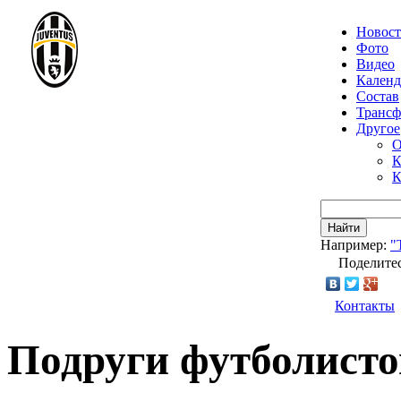
Новос
Фото
Видео
Календ
Состав
Транс
Другое
О
К
К
Найти
Например:
"
Поделитес
Контакты
Подруги футболисто