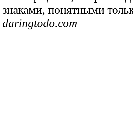
знаками, понятными толь
daringtodo.com