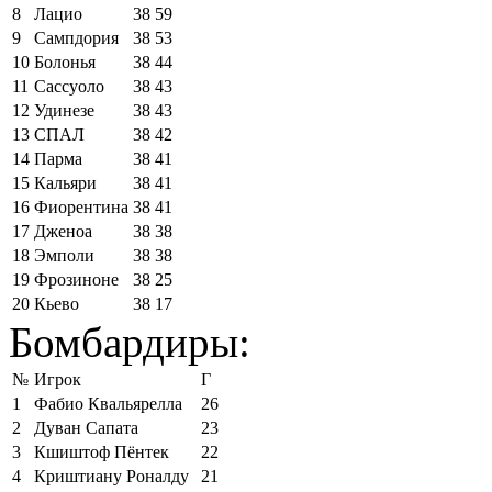
8
Лацио
38
59
9
Сампдория
38
53
10
Болонья
38
44
11
Сассуоло
38
43
12
Удинезе
38
43
13
СПАЛ
38
42
14
Парма
38
41
15
Кальяри
38
41
16
Фиорентина
38
41
17
Дженоа
38
38
18
Эмполи
38
38
19
Фрозиноне
38
25
20
Кьево
38
17
Бомбардиры:
№
Игрок
Г
1
Фабио Квальярелла
26
2
Дуван Сапата
23
3
Кшиштоф Пёнтек
22
4
Криштиану Роналду
21