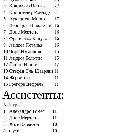
3
Кшиштоф Пёнтек
22
4
Криштиану Роналду
21
5
Аркадиуш Милик
17
6
Леонардо Паволетти
16
7
Дрис Мертенс
16
8
Франческо Капуто
16
9
Андреа Петанья
16
10
Чиро Иммобиле
15
11
Андреа Белотти
15
12
Йосип Иличич
12
13
Стефан Эль-Шаарави
11
14
Жервиньо
11
15
Грегоре Дефрель
11
Ассистенты:
№
Игрок
П
1
Алехандро Гомес
11
2
Дрис Мертенс
11
3
Хосе Кальехон
10
4
Сусо
10