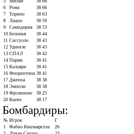
5
Милан
38
68
6
Рома
38
66
7
Торино
38
63
8
Лацио
38
59
9
Сампдория
38
53
10
Болонья
38
44
11
Сассуоло
38
43
12
Удинезе
38
43
13
СПАЛ
38
42
14
Парма
38
41
15
Кальяри
38
41
16
Фиорентина
38
41
17
Дженоа
38
38
18
Эмполи
38
38
19
Фрозиноне
38
25
20
Кьево
38
17
Бомбардиры:
№
Игрок
Г
1
Фабио Квальярелла
26
2
Дуван Сапата
23