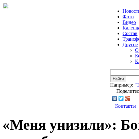
Новост
Фото
Видео
Календ
Состав
Трансф
Другое
О
К
К
Найти
Например:
"Т
Поделитес
Контакты
«Меня унизили»: Б