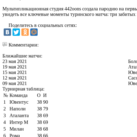
Мультипликационная студия 442oons создала пародию на пер
увидеть все ключевые моменты туринского матча: три забитых 
Поделитесь в социальных сетях:
Комментарии:
Ближайшие матчи:
23 мая 2021
Бол
19 мая 2021
Ата
15 мая 2021
Юве
12 мая 2021
Сас
09 мая 2021
Юве
Турнирная таблица:
№
Команда
О
И
1
Ювентус
38
90
2
Наполи
38
79
3
Аталанта
38
69
4
Интер М
38
69
5
Милан
38
68
6
Рома
38
66