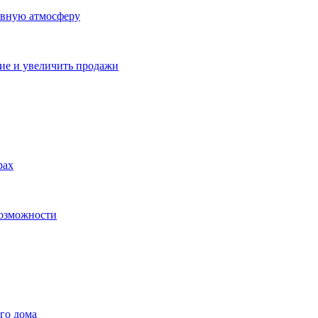
ивную атмосферу
ие и увеличить продажи
рах
возможности
го дома