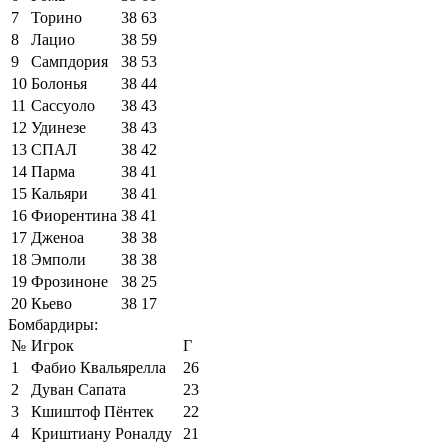
7
Торино
38
63
8
Лацио
38
59
9
Сампдория
38
53
10
Болонья
38
44
11
Сассуоло
38
43
12
Удинезе
38
43
13
СПАЛ
38
42
14
Парма
38
41
15
Кальяри
38
41
16
Фиорентина
38
41
17
Дженоа
38
38
18
Эмполи
38
38
19
Фрозиноне
38
25
20
Кьево
38
17
Бомбардиры:
№
Игрок
Г
1
Фабио Квальярелла
26
2
Дуван Сапата
23
3
Кшиштоф Пёнтек
22
4
Криштиану Роналду
21