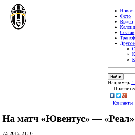
Новос
Фото
Видео
Календ
Состав
Транс
Другое
О
К
К
Найти
Например:
"
Поделитес
Контакты
На матч «Ювентус» — «Реал»
7.5.2015, 21:10