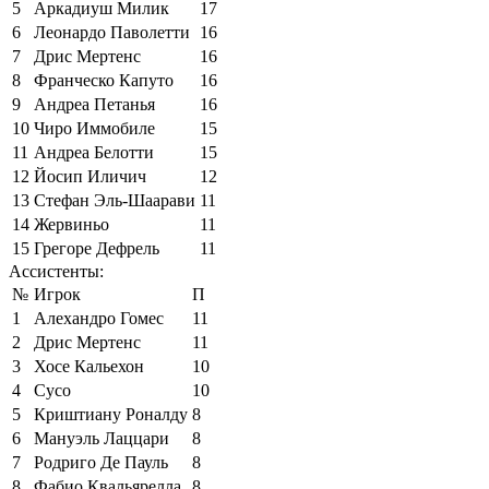
5
Аркадиуш Милик
17
6
Леонардо Паволетти
16
7
Дрис Мертенс
16
8
Франческо Капуто
16
9
Андреа Петанья
16
10
Чиро Иммобиле
15
11
Андреа Белотти
15
12
Йосип Иличич
12
13
Стефан Эль-Шаарави
11
14
Жервиньо
11
15
Грегоре Дефрель
11
Ассистенты:
№
Игрок
П
1
Алехандро Гомес
11
2
Дрис Мертенс
11
3
Хосе Кальехон
10
4
Сусо
10
5
Криштиану Роналду
8
6
Мануэль Лаццари
8
7
Родриго Де Пауль
8
8
Фабио Квальярелла
8