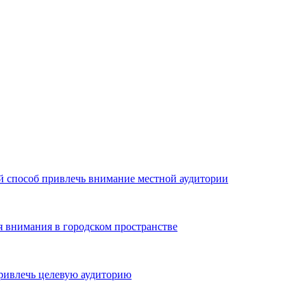
й способ привлечь внимание местной аудитории
я внимания в городском пространстве
ривлечь целевую аудиторию