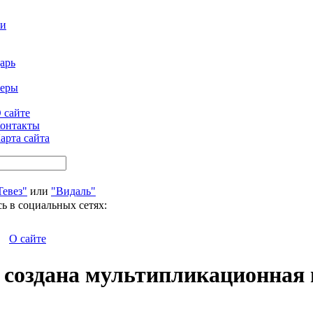
ти
арь
феры
 сайте
онтакты
арта сайта
Тевез"
или
"Видаль"
ь в социальных сетях:
О сайте
 создана мультипликационная 