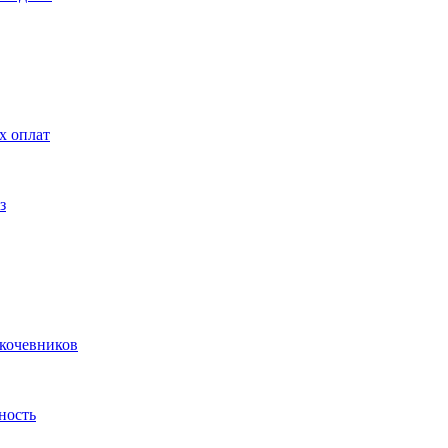
х оплат
з
 кочевников
ность