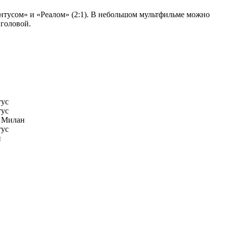
тусом» и «Реалом» (2:1). В небольшом мультфильме можно
 головой.
ус
ус
 Милан
ус
н