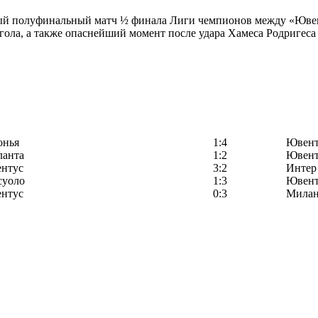
вый полуфинальный матч ½ финала Лиги чемпионов между «Ювен
гола, а также опаснейший момент после удара Хамеса Родригеса
онья
1:4
Ювент
ланта
1:2
Ювент
нтус
3:2
Интер
суоло
1:3
Ювент
нтус
0:3
Мила