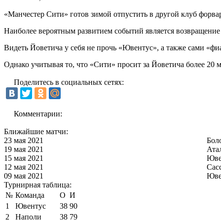
«Манчестер Сити» готов зимой отпустить в другой клуб форвар
Наиболее вероятным развитием событий является возвращение 
Видеть Йоветича у себя не прочь «Ювентус», а также сами «ф
Однако учитывая то, что «Сити» просит за Йоветича более 20 м
Поделитесь в социальных сетях:
Комментарии:
Ближайшие матчи:
23 мая 2021
Бол
19 мая 2021
Ата
15 мая 2021
Юве
12 мая 2021
Сас
09 мая 2021
Юве
Турнирная таблица:
№
Команда
О
И
1
Ювентус
38
90
2
Наполи
38
79