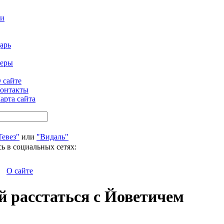
ти
арь
феры
 сайте
онтакты
арта сайта
Тевез"
или
"Видаль"
ь в социальных сетях:
О сайте
й расстаться с Йоветичем