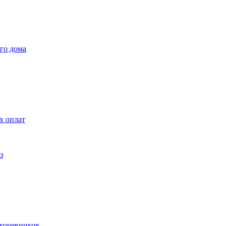
го дома
х оплат
з
 кочевников