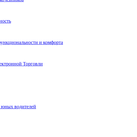
ность
функциональности и комфорта
ектронной Торговли
я юных водителей