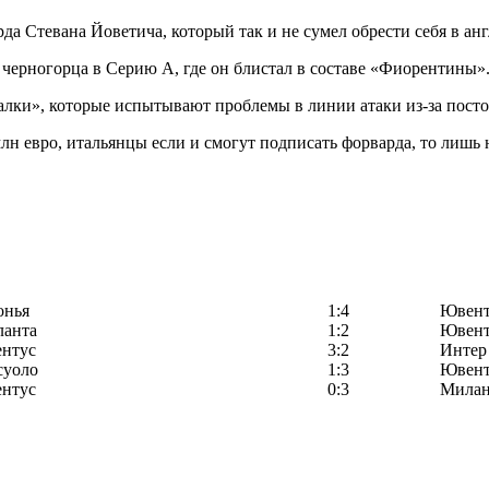
да Стевана Йоветича, который так и не сумел обрести себя в ан
черногорца в Серию А, где он блистал в составе «Фиорентины»
иалки», которые испытывают проблемы в линии атаки из-за пост
лн евро, итальянцы если и смогут подписать форварда, то лишь 
онья
1:4
Ювент
ланта
1:2
Ювент
нтус
3:2
Интер
суоло
1:3
Ювент
нтус
0:3
Мила