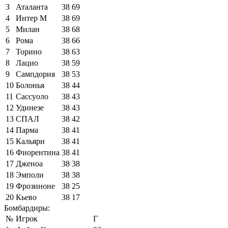
3
Аталанта
38
69
4
Интер М
38
69
5
Милан
38
68
6
Рома
38
66
7
Торино
38
63
8
Лацио
38
59
9
Сампдория
38
53
10
Болонья
38
44
11
Сассуоло
38
43
12
Удинезе
38
43
13
СПАЛ
38
42
14
Парма
38
41
15
Кальяри
38
41
16
Фиорентина
38
41
17
Дженоа
38
38
18
Эмполи
38
38
19
Фрозиноне
38
25
20
Кьево
38
17
Бомбардиры:
№
Игрок
Г