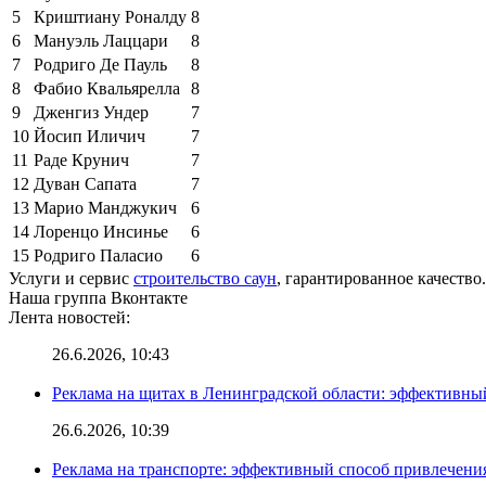
5
Криштиану Роналду
8
6
Мануэль Лаццари
8
7
Родриго Де Пауль
8
8
Фабио Квальярелла
8
9
Дженгиз Ундер
7
10
Йосип Иличич
7
11
Раде Крунич
7
12
Дуван Сапата
7
13
Марио Манджукич
6
14
Лоренцо Инсинье
6
15
Родриго Паласио
6
Услуги и сервис
строительство саун
, гарантированное качество.
Наша группа Вконтакте
Лента новостей:
26.6.2026, 10:43
Реклама на щитах в Ленинградской области: эффективны
26.6.2026, 10:39
Реклама на транспорте: эффективный способ привлечени