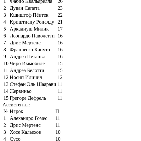
1
Фабио Квальярелла
26
2
Дуван Сапата
23
3
Кшиштоф Пёнтек
22
4
Криштиану Роналду
21
5
Аркадиуш Милик
17
6
Леонардо Паволетти
16
7
Дрис Мертенс
16
8
Франческо Капуто
16
9
Андреа Петанья
16
10
Чиро Иммобиле
15
11
Андреа Белотти
15
12
Йосип Иличич
12
13
Стефан Эль-Шаарави
11
14
Жервиньо
11
15
Грегоре Дефрель
11
Ассистенты:
№
Игрок
П
1
Алехандро Гомес
11
2
Дрис Мертенс
11
3
Хосе Кальехон
10
4
Сусо
10