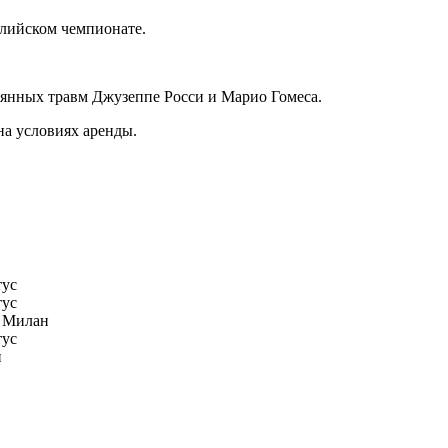
глийском чемпионате.
.
оянных травм Джузеппе Росси и Марио Гомеса.
на условиях аренды.
ус
ус
 Милан
ус
н