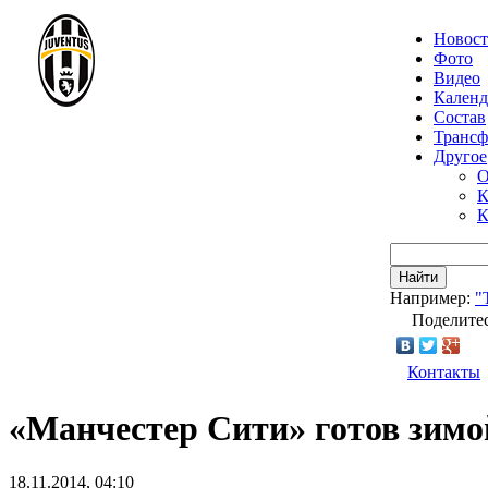
Новос
Фото
Видео
Календ
Состав
Транс
Другое
О
К
К
Найти
Например:
"
Поделитес
Контакты
«Манчестер Сити» готов зимо
18.11.2014, 04:10