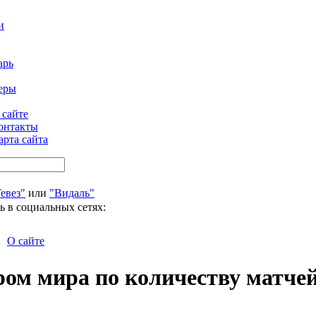
и
арь
еры
 сайте
онтакты
арта сайта
евез"
или
"Видаль"
ь в социальных сетях:
О сайте
ом мира по количеству матче