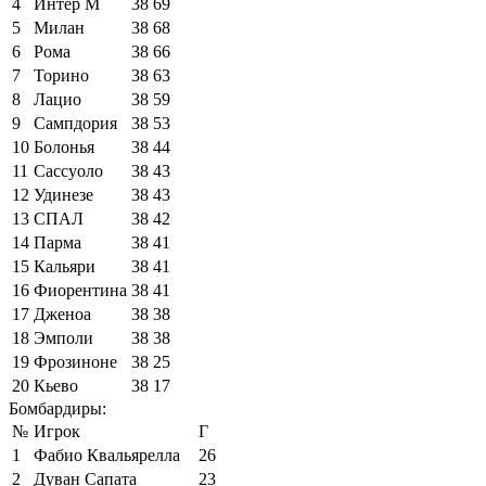
4
Интер М
38
69
5
Милан
38
68
6
Рома
38
66
7
Торино
38
63
8
Лацио
38
59
9
Сампдория
38
53
10
Болонья
38
44
11
Сассуоло
38
43
12
Удинезе
38
43
13
СПАЛ
38
42
14
Парма
38
41
15
Кальяри
38
41
16
Фиорентина
38
41
17
Дженоа
38
38
18
Эмполи
38
38
19
Фрозиноне
38
25
20
Кьево
38
17
Бомбардиры:
№
Игрок
Г
1
Фабио Квальярелла
26
2
Дуван Сапата
23