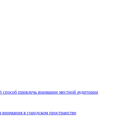
й способ привлечь внимание местной аудитории
я внимания в городском пространстве