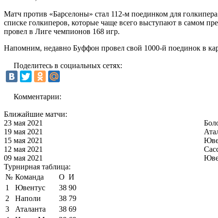
Матч против «Барселоны» стал 112-м поединком для голкипер
списке голкиперов, которые чаще всего выступают в самом пр
провел в Лиге чемпионов 168 игр.
Напомним, недавно Буффон провел свой 1000-й поединок в кар
Поделитесь в социальных сетях:
Комментарии:
Ближайшие матчи:
23 мая 2021
Бол
19 мая 2021
Ата
15 мая 2021
Юве
12 мая 2021
Сас
09 мая 2021
Юве
Турнирная таблица:
№
Команда
О
И
1
Ювентус
38
90
2
Наполи
38
79
3
Аталанта
38
69