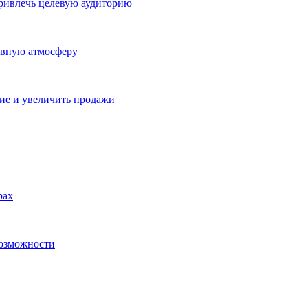
ривлечь целевую аудиторию
ивную атмосферу
ие и увеличить продажи
рах
возможности