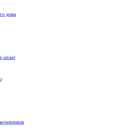
го дома
х оплат
з
 кочевников