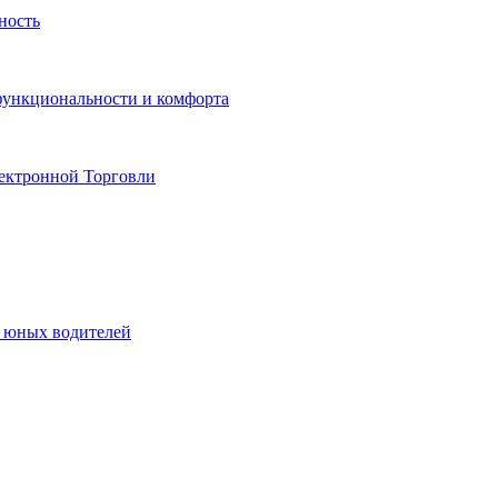
ность
функциональности и комфорта
ектронной Торговли
я юных водителей