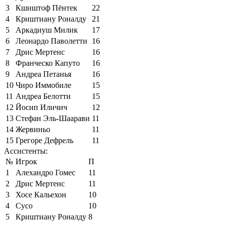
3
Кшиштоф Пёнтек
22
4
Криштиану Роналду
21
5
Аркадиуш Милик
17
6
Леонардо Паволетти
16
7
Дрис Мертенс
16
8
Франческо Капуто
16
9
Андреа Петанья
16
10
Чиро Иммобиле
15
11
Андреа Белотти
15
12
Йосип Иличич
12
13
Стефан Эль-Шаарави
11
14
Жервиньо
11
15
Грегоре Дефрель
11
Ассистенты:
№
Игрок
П
1
Алехандро Гомес
11
2
Дрис Мертенс
11
3
Хосе Кальехон
10
4
Сусо
10
5
Криштиану Роналду
8