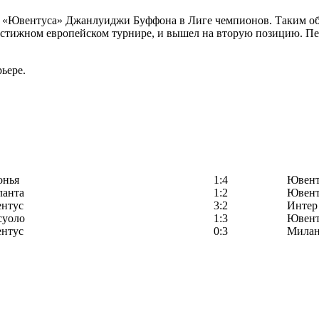
а «Ювентуса» Джанлуиджи Буффона в Лиге чемпионов. Таким обра
естижном европейском турнире, и вышел на вторую позицию. Пе
ьере.
онья
1:4
Ювент
ланта
1:2
Ювент
нтус
3:2
Интер
суоло
1:3
Ювент
нтус
0:3
Мила