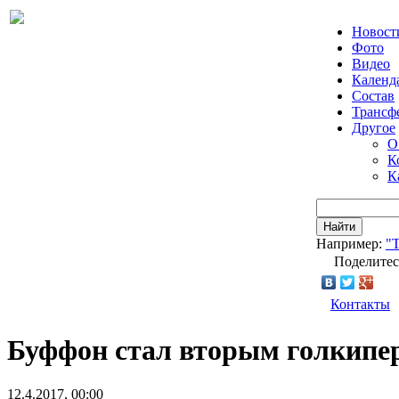
Новост
Фото
Видео
Календ
Состав
Трансф
Другое
О
К
К
Найти
Например:
"Т
Поделитес
Контакты
Буффон стал вторым голкипер
12.4.2017, 00:00