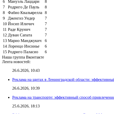
6
Мануэль Лаццари
8
7
Родриго Де Пауль
8
8
Фабио Квальярелла
8
9
Дженгиз Ундер
7
10
Йосип Иличич
7
11
Раде Крунич
7
12
Дуван Сапата
7
13
Марио Манджукич
6
14
Лоренцо Инсинье
6
15
Родриго Паласио
6
Наша группа Вконтакте
Лента новостей:
26.6.2026, 10:43
Реклама на щитах в Ленинградской области: эффективны
26.6.2026, 10:39
Реклама на транспорте: эффективный способ привлечени
25.6.2026, 18:13