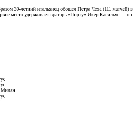
зом 39-летний итальянец обошел Петра Чеха (111 матчей) в
рвое место удерживает вратарь «Порту» Икер Касильяс — он
ус
ус
 Милан
ус
н