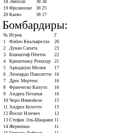
18
Эмполи
38
38
19
Фрозиноне
38
25
20
Кьево
38
17
Бомбардиры:
№
Игрок
Г
1
Фабио Квальярелла
26
2
Дуван Сапата
23
3
Кшиштоф Пёнтек
22
4
Криштиану Роналду
21
5
Аркадиуш Милик
17
6
Леонардо Паволетти
16
7
Дрис Мертенс
16
8
Франческо Капуто
16
9
Андреа Петанья
16
10
Чиро Иммобиле
15
11
Андреа Белотти
15
12
Йосип Иличич
12
13
Стефан Эль-Шаарави
11
14
Жервиньо
11
15
Грегоре Дефрель
11