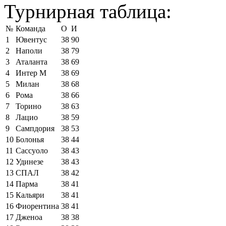
Турнирная таблица:
№
Команда
О
И
1
Ювентус
38
90
2
Наполи
38
79
3
Аталанта
38
69
4
Интер М
38
69
5
Милан
38
68
6
Рома
38
66
7
Торино
38
63
8
Лацио
38
59
9
Сампдория
38
53
10
Болонья
38
44
11
Сассуоло
38
43
12
Удинезе
38
43
13
СПАЛ
38
42
14
Парма
38
41
15
Кальяри
38
41
16
Фиорентина
38
41
17
Дженоа
38
38