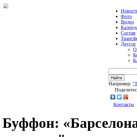
Новост
Фото
Видео
Календ
Состав
Трансф
Другое
О
К
К
Найти
Например:
"Т
Поделитес
Контакты
Буффон: «Барселон