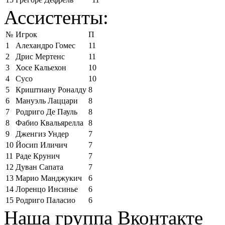
Ассистенты:
№
Игрок
П
1
Алехандро Гомес
11
2
Дрис Мертенс
11
3
Хосе Кальехон
10
4
Сусо
10
5
Криштиану Роналду
8
6
Мануэль Лаццари
8
7
Родриго Де Пауль
8
8
Фабио Квальярелла
8
9
Дженгиз Ундер
7
10
Йосип Иличич
7
11
Раде Крунич
7
12
Дуван Сапата
7
13
Марио Манджукич
6
14
Лоренцо Инсинье
6
15
Родриго Паласио
6
Наша группа Вконтакте