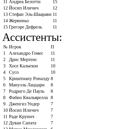
11
Андреа Белотти
15
12
Йосип Иличич
12
13
Стефан Эль-Шаарави
11
14
Жервиньо
11
15
Грегоре Дефрель
11
Ассистенты:
№
Игрок
П
1
Алехандро Гомес
11
2
Дрис Мертенс
11
3
Хосе Кальехон
10
4
Сусо
10
5
Криштиану Роналду
8
6
Мануэль Лаццари
8
7
Родриго Де Пауль
8
8
Фабио Квальярелла
8
9
Дженгиз Ундер
7
10
Йосип Иличич
7
11
Раде Крунич
7
12
Дуван Сапата
7