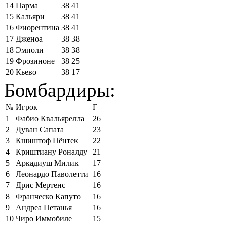
14
Парма
38
41
15
Кальяри
38
41
16
Фиорентина
38
41
17
Дженоа
38
38
18
Эмполи
38
38
19
Фрозиноне
38
25
20
Кьево
38
17
Бомбардиры:
№
Игрок
Г
1
Фабио Квальярелла
26
2
Дуван Сапата
23
3
Кшиштоф Пёнтек
22
4
Криштиану Роналду
21
5
Аркадиуш Милик
17
6
Леонардо Паволетти
16
7
Дрис Мертенс
16
8
Франческо Капуто
16
9
Андреа Петанья
16
10
Чиро Иммобиле
15