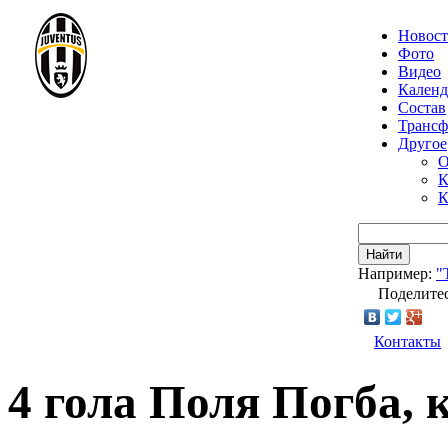
Новос
Фото
Видео
Календ
Состав
Транс
Другое
О
К
К
Найти
Например:
"
Поделитес
Контакты
4 гола Поля Погба, 