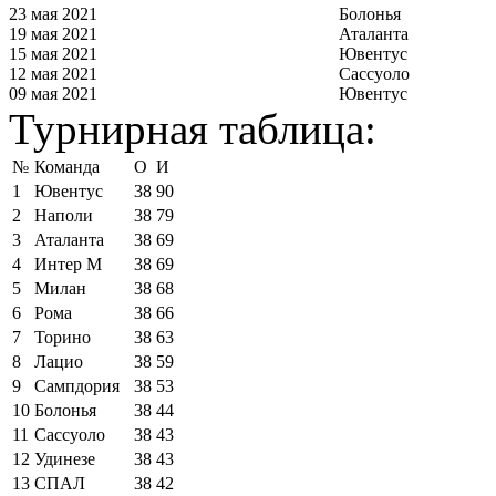
23 мая 2021
Болонья
19 мая 2021
Аталанта
15 мая 2021
Ювентус
12 мая 2021
Сассуоло
09 мая 2021
Ювентус
Турнирная таблица:
№
Команда
О
И
1
Ювентус
38
90
2
Наполи
38
79
3
Аталанта
38
69
4
Интер М
38
69
5
Милан
38
68
6
Рома
38
66
7
Торино
38
63
8
Лацио
38
59
9
Сампдория
38
53
10
Болонья
38
44
11
Сассуоло
38
43
12
Удинезе
38
43
13
СПАЛ
38
42