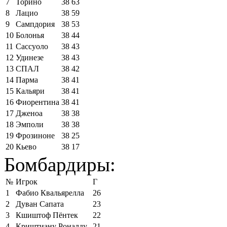
7
Торино
38
63
8
Лацио
38
59
9
Сампдория
38
53
10
Болонья
38
44
11
Сассуоло
38
43
12
Удинезе
38
43
13
СПАЛ
38
42
14
Парма
38
41
15
Кальяри
38
41
16
Фиорентина
38
41
17
Дженоа
38
38
18
Эмполи
38
38
19
Фрозиноне
38
25
20
Кьево
38
17
Бомбардиры:
№
Игрок
Г
1
Фабио Квальярелла
26
2
Дуван Сапата
23
3
Кшиштоф Пёнтек
22
4
Криштиану Роналду
21