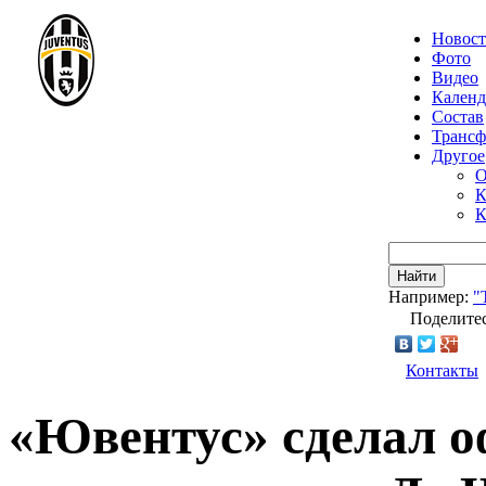
Новос
Фото
Видео
Календ
Состав
Транс
Другое
О
К
К
Найти
Например:
"
Поделитес
Контакты
«Ювентус» сделал 