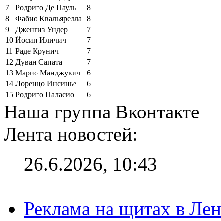
7
Родриго Де Пауль
8
8
Фабио Квальярелла
8
9
Дженгиз Ундер
7
10
Йосип Иличич
7
11
Раде Крунич
7
12
Дуван Сапата
7
13
Марио Манджукич
6
14
Лоренцо Инсинье
6
15
Родриго Паласио
6
Наша группа Вконтакте
Лента новостей:
26.6.2026, 10:43
Реклама на щитах в Лен