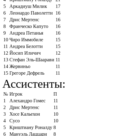
5
Аркадиуш Милик
17
6
Леонардо Паволетти
16
7
Дрис Мертенс
16
8
Франческо Капуто
16
9
Андреа Петанья
16
10
Чиро Иммобиле
15
11
Андреа Белотти
15
12
Йосип Иличич
12
13
Стефан Эль-Шаарави
11
14
Жервиньо
11
15
Грегоре Дефрель
11
Ассистенты:
№
Игрок
П
1
Алехандро Гомес
11
2
Дрис Мертенс
11
3
Хосе Кальехон
10
4
Сусо
10
5
Криштиану Роналду
8
6
Мануэль Лаццари
8