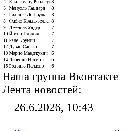
5
Криштиану Роналду
8
6
Мануэль Лаццари
8
7
Родриго Де Пауль
8
8
Фабио Квальярелла
8
9
Дженгиз Ундер
7
10
Йосип Иличич
7
11
Раде Крунич
7
12
Дуван Сапата
7
13
Марио Манджукич
6
14
Лоренцо Инсинье
6
15
Родриго Паласио
6
Наша группа Вконтакте
Лента новостей:
26.6.2026, 10:43