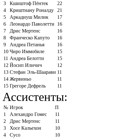
3
Кшиштоф Пёнтек
22
4
Криштиану Роналду
21
5
Аркадиуш Милик
17
6
Леонардо Паволетти
16
7
Дрис Мертенс
16
8
Франческо Капуто
16
9
Андреа Петанья
16
10
Чиро Иммобиле
15
11
Андреа Белотти
15
12
Йосип Иличич
12
13
Стефан Эль-Шаарави
11
14
Жервиньо
11
15
Грегоре Дефрель
11
Ассистенты:
№
Игрок
П
1
Алехандро Гомес
11
2
Дрис Мертенс
11
3
Хосе Кальехон
10
4
Сусо
10