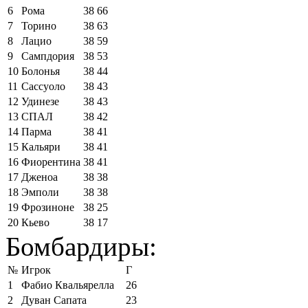
6
Рома
38
66
7
Торино
38
63
8
Лацио
38
59
9
Сампдория
38
53
10
Болонья
38
44
11
Сассуоло
38
43
12
Удинезе
38
43
13
СПАЛ
38
42
14
Парма
38
41
15
Кальяри
38
41
16
Фиорентина
38
41
17
Дженоа
38
38
18
Эмполи
38
38
19
Фрозиноне
38
25
20
Кьево
38
17
Бомбардиры:
№
Игрок
Г
1
Фабио Квальярелла
26
2
Дуван Сапата
23