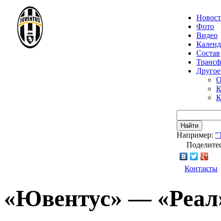
Новос
Фото
Видео
Календ
Состав
Транс
Другое
О
К
К
Найти
Например:
"
Поделитес
Контакты
«Ювентус» — «Реал