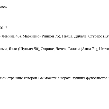
рмо».
90+3.
(Лемина 46), Маркизио (Ринкон 75), Пьяца, Дибала, Стураро (Ку
ми, Яяло (Шуньич 50), Энрике, Чочев, Саллай (Апна 71), Несто
вной странице которой Вы можете выбрать лучших футболистов п