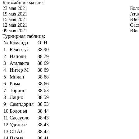
Ближайшие матчи:
23 мая 2021
Бол
19 мая 2021
Ата
15 мая 2021
Юве
12 мая 2021
Сас
09 мая 2021
Юве
Турнирная таблица:
№
Команда
О
И
1
Ювентус
38
90
2
Наполи
38
79
3
Аталанта
38
69
4
Интер М
38
69
5
Милан
38
68
6
Рома
38
66
7
Торино
38
63
8
Лацио
38
59
9
Сампдория
38
53
10
Болонья
38
44
11
Сассуоло
38
43
12
Удинезе
38
43
13
СПАЛ
38
42
14
Парма
38
41