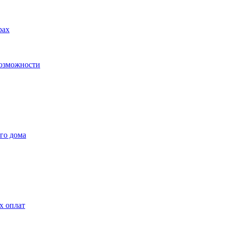
рах
возможности
го дома
х оплат