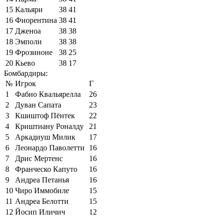
15
Кальяри
38
41
16
Фиорентина
38
41
17
Дженоа
38
38
18
Эмполи
38
38
19
Фрозиноне
38
25
20
Кьево
38
17
Бомбардиры:
№
Игрок
Г
1
Фабио Квальярелла
26
2
Дуван Сапата
23
3
Кшиштоф Пёнтек
22
4
Криштиану Роналду
21
5
Аркадиуш Милик
17
6
Леонардо Паволетти
16
7
Дрис Мертенс
16
8
Франческо Капуто
16
9
Андреа Петанья
16
10
Чиро Иммобиле
15
11
Андреа Белотти
15
12
Йосип Иличич
12