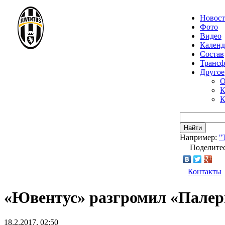
Новос
Фото
Видео
Календ
Состав
Транс
Другое
О
К
К
Найти
Например:
"
Поделитес
Контакты
«Ювентус» разгромил «Пале
18.2.2017, 02:50