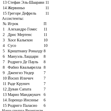
13
Стефан Эль-Шаарави
11
14
Жервиньо
11
15
Грегоре Дефрель
11
Ассистенты:
№
Игрок
П
1
Алехандро Гомес
11
2
Дрис Мертенс
11
3
Хосе Кальехон
10
4
Сусо
10
5
Криштиану Роналду
8
6
Мануэль Лаццари
8
7
Родриго Де Пауль
8
8
Фабио Квальярелла
8
9
Дженгиз Ундер
7
10
Йосип Иличич
7
11
Раде Крунич
7
12
Дуван Сапата
7
13
Марио Манджукич
6
14
Лоренцо Инсинье
6
15
Родриго Паласио
6
Наша группа Вконтакте