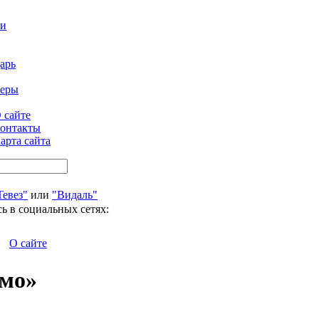
ти
арь
феры
 сайте
онтакты
арта сайта
Тевез"
или
"Видаль"
ь в социальных сетях:
О сайте
рмо»