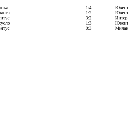
онья
1:4
Ювент
ланта
1:2
Ювент
нтус
3:2
Интер
суоло
1:3
Ювент
нтус
0:3
Мила