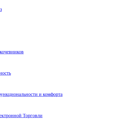
з
 кочевников
ность
функциональности и комфорта
ектронной Торговли