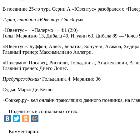
В поединке 25-го тура Серии А «Ювентус» разобрался с «Пале
Турин, стадион «Ювентус Стэдиум»
«Ювентус» – «Палермо» – 4:1 (2:0)
Голы:
Маркизио 13, Дибала 40, Игуаин 63, Дибала 89 — Чочев 
«Ювентус»: Буффон, Алвес, Бенатиа, Бонуччи, Асамоа, Хедира 
Главный тренер: Массимилиано Аллегри.
«Палермо»: Посавец, Рисполи, Гольданига, Анджелкович, Алиса
Главный тренер: Диего Лопес.
Предупреждения:
Гольданига 4, Маркизио 36
Судья: Марко Ди Белло.
«Соккер.ру»
вел
онлайн-трансляцию
данного поединка, на гла
Поделитесь в социальных сетях:
Комментарии: