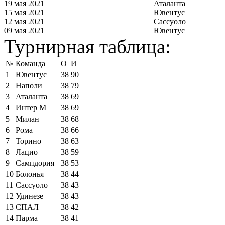
19 мая 2021
Аталанта
15 мая 2021
Ювентус
12 мая 2021
Сассуоло
09 мая 2021
Ювентус
Турнирная таблица:
№
Команда
О
И
1
Ювентус
38
90
2
Наполи
38
79
3
Аталанта
38
69
4
Интер М
38
69
5
Милан
38
68
6
Рома
38
66
7
Торино
38
63
8
Лацио
38
59
9
Сампдория
38
53
10
Болонья
38
44
11
Сассуоло
38
43
12
Удинезе
38
43
13
СПАЛ
38
42
14
Парма
38
41