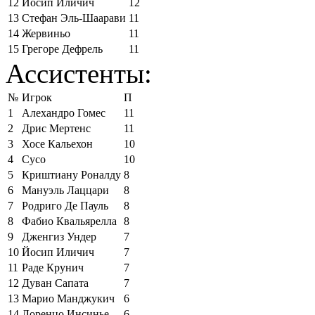
12
Йосип Иличич
12
13
Стефан Эль-Шаарави
11
14
Жервиньо
11
15
Грегоре Дефрель
11
Ассистенты:
№
Игрок
П
1
Алехандро Гомес
11
2
Дрис Мертенс
11
3
Хосе Кальехон
10
4
Сусо
10
5
Криштиану Роналду
8
6
Мануэль Лаццари
8
7
Родриго Де Пауль
8
8
Фабио Квальярелла
8
9
Дженгиз Ундер
7
10
Йосип Иличич
7
11
Раде Крунич
7
12
Дуван Сапата
7
13
Марио Манджукич
6
14
Лоренцо Инсинье
6