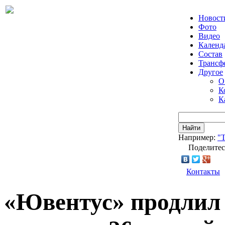
Новост
Фото
Видео
Календ
Состав
Трансф
Другое
О
К
К
Найти
Например:
"Т
Поделитес
Контакты
«Ювентус» продлил 