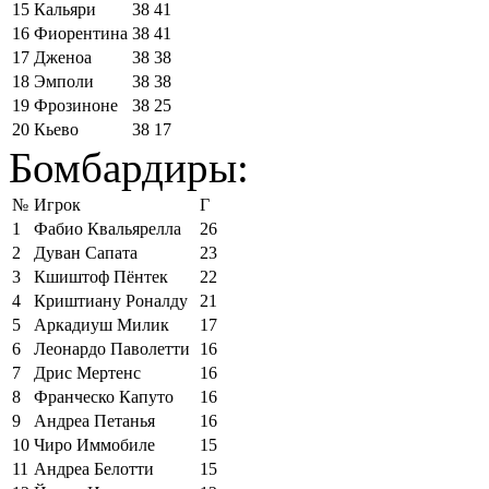
15
Кальяри
38
41
16
Фиорентина
38
41
17
Дженоа
38
38
18
Эмполи
38
38
19
Фрозиноне
38
25
20
Кьево
38
17
Бомбардиры:
№
Игрок
Г
1
Фабио Квальярелла
26
2
Дуван Сапата
23
3
Кшиштоф Пёнтек
22
4
Криштиану Роналду
21
5
Аркадиуш Милик
17
6
Леонардо Паволетти
16
7
Дрис Мертенс
16
8
Франческо Капуто
16
9
Андреа Петанья
16
10
Чиро Иммобиле
15
11
Андреа Белотти
15