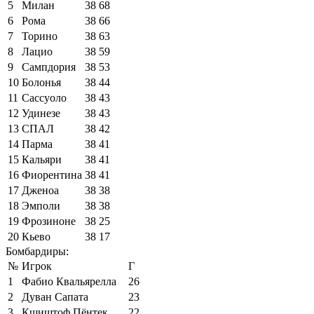
5
Милан
38
68
6
Рома
38
66
7
Торино
38
63
8
Лацио
38
59
9
Сампдория
38
53
10
Болонья
38
44
11
Сассуоло
38
43
12
Удинезе
38
43
13
СПАЛ
38
42
14
Парма
38
41
15
Кальяри
38
41
16
Фиорентина
38
41
17
Дженоа
38
38
18
Эмполи
38
38
19
Фрозиноне
38
25
20
Кьево
38
17
Бомбардиры:
№
Игрок
Г
1
Фабио Квальярелла
26
2
Дуван Сапата
23
3
Кшиштоф Пёнтек
22