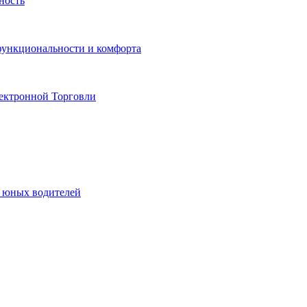
ность
функциональности и комфорта
ектронной Торговли
я юных водителей