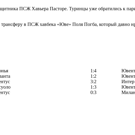
итника ПСЖ Хавьера Пасторе. Туринцы уже обратились к парижс
 по трансферу в ПСЖ хавбека «Юве» Поля Погба, который давно н
онья
1:4
Ювент
ланта
1:2
Ювент
нтус
3:2
Интер
суоло
1:3
Ювент
нтус
0:3
Мила