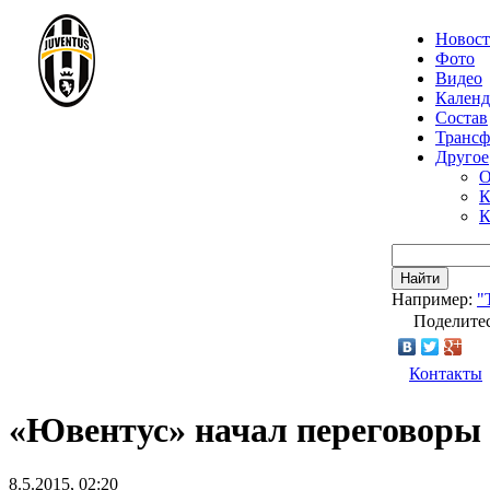
Новос
Фото
Видео
Календ
Состав
Транс
Другое
О
К
К
Найти
Например:
"
Поделитес
Контакты
«Ювентус» начал переговоры 
8.5.2015, 02:20