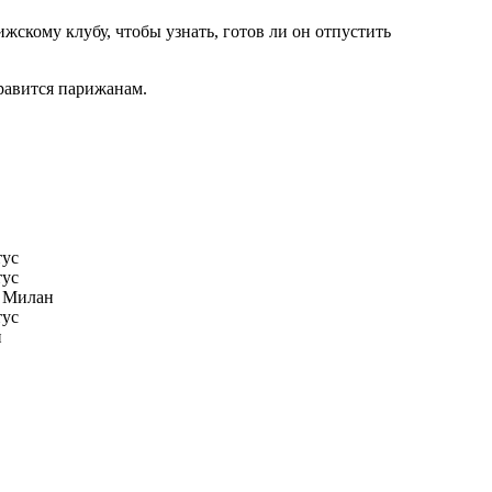
кому клубу, чтобы узнать, готов ли он отпустить
равится парижанам.
ус
ус
 Милан
ус
н