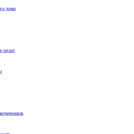
го дома
х оплат
з
 кочевников