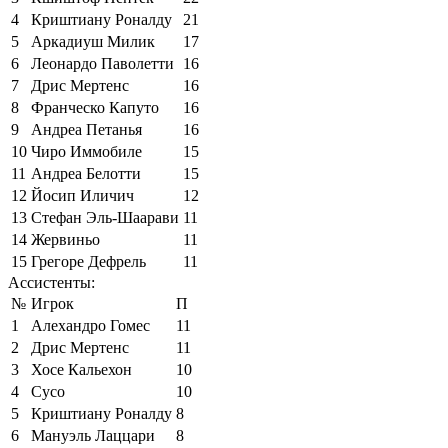
4
Криштиану Роналду
21
5
Аркадиуш Милик
17
6
Леонардо Паволетти
16
7
Дрис Мертенс
16
8
Франческо Капуто
16
9
Андреа Петанья
16
10
Чиро Иммобиле
15
11
Андреа Белотти
15
12
Йосип Иличич
12
13
Стефан Эль-Шаарави
11
14
Жервиньо
11
15
Грегоре Дефрель
11
Ассистенты:
№
Игрок
П
1
Алехандро Гомес
11
2
Дрис Мертенс
11
3
Хосе Кальехон
10
4
Сусо
10
5
Криштиану Роналду
8
6
Мануэль Лаццари
8