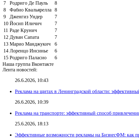
7
Родриго Де Пауль
8
8
Фабио Квальярелла
8
9
Дженгиз Ундер
7
10
Йосип Иличич
7
11
Раде Крунич
7
12
Дуван Сапата
7
13
Марио Манджукич
6
14
Лоренцо Инсинье
6
15
Родриго Паласио
6
Наша группа Вконтакте
Лента новостей:
26.6.2026, 10:43
Реклама на щитах в Ленинградской области: эффективны
26.6.2026, 10:39
Реклама на транспорте: эффективный способ привлечени
25.6.2026, 18:13
Эффективные возможности рекламы на БизнесФМ: как п