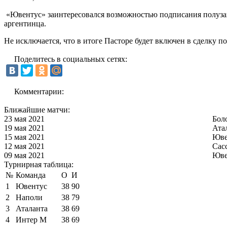
«Ювентус» заинтересовался возможностью подписания полузащ
аргентинца.
Не исключается, что в итоге Пасторе будет включен в сделку
Поделитесь в социальных сетях:
Комментарии:
Ближайшие матчи:
23 мая 2021
Бол
19 мая 2021
Ата
15 мая 2021
Юве
12 мая 2021
Сас
09 мая 2021
Юве
Турнирная таблица:
№
Команда
О
И
1
Ювентус
38
90
2
Наполи
38
79
3
Аталанта
38
69
4
Интер М
38
69