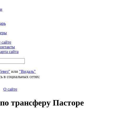
ти
арь
феры
 сайте
онтакты
арта сайта
Тевез"
или
"Видаль"
ь в социальных сетях:
О сайте
по трансферу Пасторе