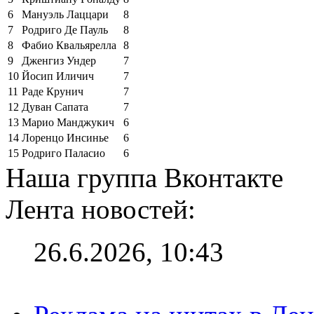
6
Мануэль Лаццари
8
7
Родриго Де Пауль
8
8
Фабио Квальярелла
8
9
Дженгиз Ундер
7
10
Йосип Иличич
7
11
Раде Крунич
7
12
Дуван Сапата
7
13
Марио Манджукич
6
14
Лоренцо Инсинье
6
15
Родриго Паласио
6
Наша группа Вконтакте
Лента новостей:
26.6.2026, 10:43