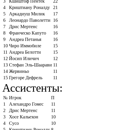
3
Кшиштоф Пёнтек
22
4
Криштиану Роналду
21
5
Аркадиуш Милик
17
6
Леонардо Паволетти
16
7
Дрис Мертенс
16
8
Франческо Капуто
16
9
Андреа Петанья
16
10
Чиро Иммобиле
15
11
Андреа Белотти
15
12
Йосип Иличич
12
13
Стефан Эль-Шаарави
11
14
Жервиньо
11
15
Грегоре Дефрель
11
Ассистенты:
№
Игрок
П
1
Алехандро Гомес
11
2
Дрис Мертенс
11
3
Хосе Кальехон
10
4
Сусо
10
5
Криштиану Роналду
8