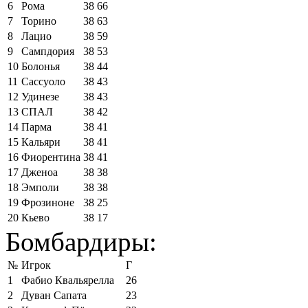
6
Рома
38
66
7
Торино
38
63
8
Лацио
38
59
9
Сампдория
38
53
10
Болонья
38
44
11
Сассуоло
38
43
12
Удинезе
38
43
13
СПАЛ
38
42
14
Парма
38
41
15
Кальяри
38
41
16
Фиорентина
38
41
17
Дженоа
38
38
18
Эмполи
38
38
19
Фрозиноне
38
25
20
Кьево
38
17
Бомбардиры:
№
Игрок
Г
1
Фабио Квальярелла
26
2
Дуван Сапата
23