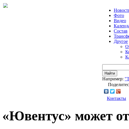
Новост
Фото
Видео
Календ
Состав
Трансф
Другое
О
К
К
Найти
Например:
"Т
Поделитес
Контакты
«Ювентус» может от