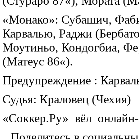
(Стураро 87«), Мората (Ма
«Монако»: Субашич, Фаби
Карвалью, Раджи (Бербато
Моутиньо, Кондогбиа, Фе
(Матеус 86«).
Предупреждение : Карвал
Судья: Краловец (Чехия)
«Соккер.Ру» вёл онлайн-
Поделитесь в социальны