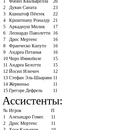
1
Фабио Квальярелла
26
2
Дуван Сапата
23
3
Кшиштоф Пёнтек
22
4
Криштиану Роналду
21
5
Аркадиуш Милик
17
6
Леонардо Паволетти
16
7
Дрис Мертенс
16
8
Франческо Капуто
16
9
Андреа Петанья
16
10
Чиро Иммобиле
15
11
Андреа Белотти
15
12
Йосип Иличич
12
13
Стефан Эль-Шаарави
11
14
Жервиньо
11
15
Грегоре Дефрель
11
Ассистенты:
№
Игрок
П
1
Алехандро Гомес
11
2
Дрис Мертенс
11
3
Хосе Кальехон
10