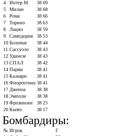
4
Интер М
38
69
5
Милан
38
68
6
Рома
38
66
7
Торино
38
63
8
Лацио
38
59
9
Сампдория
38
53
10
Болонья
38
44
11
Сассуоло
38
43
12
Удинезе
38
43
13
СПАЛ
38
42
14
Парма
38
41
15
Кальяри
38
41
16
Фиорентина
38
41
17
Дженоа
38
38
18
Эмполи
38
38
19
Фрозиноне
38
25
20
Кьево
38
17
Бомбардиры:
№
Игрок
Г