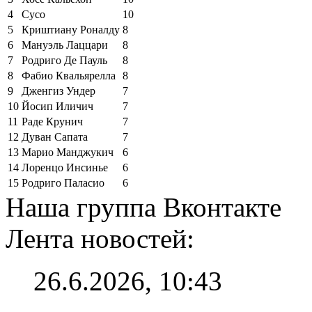
4
Сусо
10
5
Криштиану Роналду
8
6
Мануэль Лаццари
8
7
Родриго Де Пауль
8
8
Фабио Квальярелла
8
9
Дженгиз Ундер
7
10
Йосип Иличич
7
11
Раде Крунич
7
12
Дуван Сапата
7
13
Марио Манджукич
6
14
Лоренцо Инсинье
6
15
Родриго Паласио
6
Наша группа Вконтакте
Лента новостей:
26.6.2026, 10:43