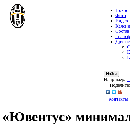
Новос
Фото
Видео
Календ
Состав
Транс
Другое
О
К
К
Найти
Например:
"
Поделитес
Контакты
«Ювентус» минимал