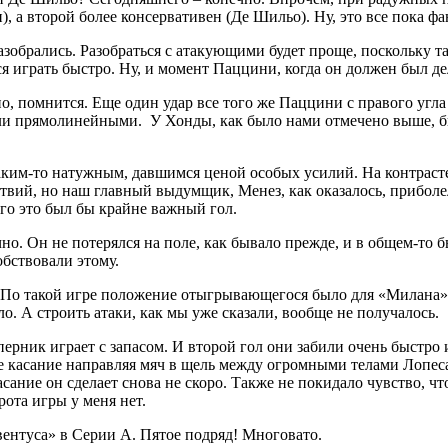
 а второй более консервативен (Де Шильо). Ну, это все пока фан
обрались. Разобраться с атакующими будет проще, поскольку та
 играть быстро. Ну, и момент Паццини, когда он должен был дела
о, помнится. Еще один удар все того же Паццини с правого угла 
ели прямолинейными. У Хонды, как было нами отмечено выше, бы
ким-то натужным, давшимся ценой особых усилий. На контрасте
твий, но наш главный выдумщик, Менез, как оказалось, прибол
него это был бы крайне важный гол.
но. Он не потерялся на поле, как бывало прежде, и в общем-то 
бствовали этому.
 По такой игре положение отыгрывающегося было для «Милана»
о. А строить атаки, как мы уже сказали, вообще не получалось.
ерник играет с запасом. И второй гол они забили очень быстро 
ое касание направляя мяч в щель между огромными телами Лопес
сание он сделает снова не скоро. Также не покидало чувство, ч
ота игры у меня нет.
вентуса» в Серии А. Пятое подряд! Многовато.