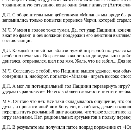
традиционную ситуацию, когда один фланг атакует (Антонелли),
Д.Л. С оборонительными действиями «Милана» мы вроде бы раз
запомнились только попытки прорывов Черчи, который старался
М.Ч. У меня в голове тоже туман. Да, тот удар Паццини, конечн
вжат во фланг, и без должной поддержки его действия выгляд
составляющие.
Д.Л. Каждый точный пас вблизи чужой штрафной получался ка
особенно печально. Возрастала важность индивидуальных дейс
двигался, открывался, шел под мяч. Жаль, что не забил... Для 
М.Ч. Соглашусь с тобой, что Паццини вышел удачнее, чем обыч
соперника и, наоборот, попытки «Милана» играть высоко спосо
Д.Л. А мог ли потенциальный гол Паццини перевернуть игру?
удержать равновесие. Но его в общей сложности почти и не был
М.Ч. Считаю что нет. Все-таки складывалось ощущение, что соп
дуэль, а проглотивший лом Бонуччи, выгибаясь, делает изящн
перепрыгнуть рекламный щит доказала, что такое элегантное ка
игру заменами. Нет, рациональных аргументов в пользу перевор
Д.Л. В результате мы получили пятое подряд поражение от «Ю