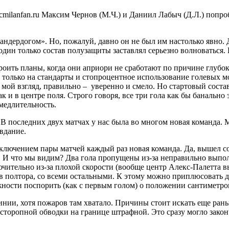
acmilanfan.ru Максим Чернов (М.Ч.) и Даниил Лабыч (Д.Л.) попр
 «андердогом». Но, пожалуй, давно он не был им настолько явно.
дин только состав полузащиты заставлял серьезно волноваться. 
троить планы, когда они априори не сработают по причине глубо
 только на стандарты и стопроцентное использование голевых м
ой взгляд, правильно – уверенно и смело. Но стартовый состав,
и в центре поля. Строго говоря, все три гола как бы банально э
медлительность.
 В последних двух матчах у нас была во многом новая команда.
вдание.
исключением пары матчей каждый раз новая команда. Да, вышел 
. И что мы видим? Два гола пропущены из-за неправильно выпо
ючительно из-за плохой скорости (вообще центр Алекс-Палетта в
а в полтора, со всеми остальными. К этому можно приплюсовать 
ожности поспорить (как с первым голом) о положении сантиметро
линии, хотя пожаров там хватало. Причины стоит искать еще ра
асторопной обводки на границе штрафной. Это сразу могло закон