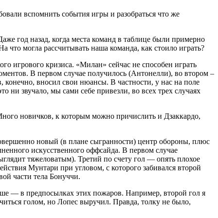
обовали вспомнить события игры и разобраться что же
 Даже год назад, когда места команд в таблице были примерно
На что могла рассчитывать наша команда, как стоило играть?
кого игрового кризиса. «Милан» сейчас не способен играть
оментов. В первом случае получилось (Антонелли), во втором –
 конечно, вносил свои нюансы. В частности, у нас на поле
то ни звучало, мы сами себе привезли, во всех трех случаях
 Много новичков, к которым можно причислить и Дзаккардо,
совершенно новый (в плане сыгранности) центр обороны, плюс
лненного искусственного оффсайда. В первом случае
ыглядит тяжеловатым). Третий по счету гол — опять плохое
действия Мунтари при угловом, с которого забивался второй
вой части тела Бонуччи.
ньше — в предпосылках этих пожаров. Например, второй гол я
читься голом, но Лопес выручил. Правда, толку не было,