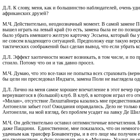
Д.Л. К слову, меня, как и большинство наблюдателей, очень уд
африканских друзей?
М.Ч. Действительно, неоднозначный момент. В самой замене По
вышел играть на левый край (то есть, замена была не по пози
было убрать имевшего желтую карточку Эссьена, который бы у
не совсем владеющего ситуацией. Предположу еще такую верси
тактических соображений был сделан вывод, что если убрать ко
Д.Л. Эффект хаотичности может возникать, в том числе, и по 
стоило. Потому что он и так давно просел.
М.Ч. Думаю, что это все-таки не попытка всех страховать (вер
бы цели ни преследовал Индзаги, замена Поли не выглядела о
Д.Л. Лично на меня самое хорошее впечатление в этот вечер пр
вернувшегося в (большой) клуб. В клуб, в котором играл его от
«Милан», отсутствие Лихштайнера казались мне предвестниками
Антонелли забьет гол! Ожидания оправдались. Дело не только в
Антонелли, на мой взгляд, без проблем усадит на лавку Де Ш
М.Ч. Он действительно оставил оптимистичные впечатления. Б
даже Паццини. Единственное, мне показалось, что он немного 
удачным как трансфер Бонавентуры, и в его лице мы получим ещ
его творчеством, и буду познавать его в «Милане». Усадит ли