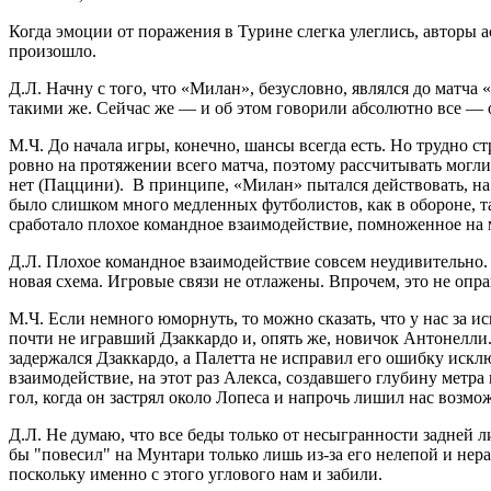
Когда эмоции от поражения в Турине слегка улеглись, авторы 
произошло.
Д.Л. Начну с того, что «Милан», безусловно, являлся до матча
такими же. Сейчас же — и об этом говорили абсолютно все — о
М.Ч. До начала игры, конечно, шансы всегда есть. Но трудно с
ровно на протяжении всего матча, поэтому рассчитывать могли
нет (Паццини). В принципе, «Милан» пытался действовать, на м
было слишком много медленных футболистов, как в обороне, так 
сработало плохое командное взаимодействие, помноженное на 
Д.Л. Плохое командное взаимодействие совсем неудивительно.
новая схема. Игровые связи не отлажены. Впрочем, это не опра
М.Ч. Если немного юморнуть, то можно сказать, что у нас за 
почти не игравший Дзаккардо и, опять же, новичок Антонелли
задержался Дзаккардо, а Палетта не исправил его ошибку искл
взаимодействие, на этот раз Алекса, создавшего глубину метр
гол, когда он застрял около Лопеса и напрочь лишил нас возм
Д.Л. Не думаю, что все беды только от несыгранности задней 
бы "повесил" на Мунтари только лишь из-за его нелепой и нер
поскольку именно с этого углового нам и забили.