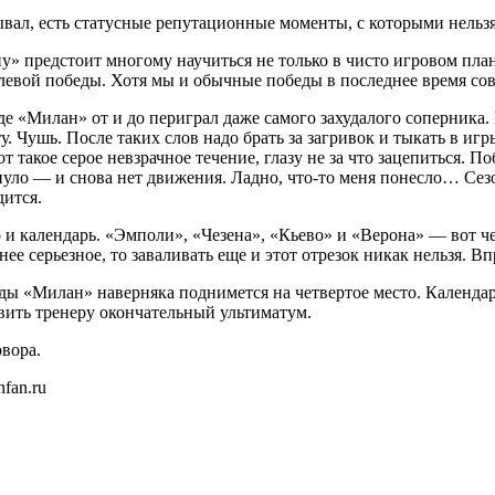
ал, есть статусные репутационные моменты, с которыми нельзя
ну» предстоит многому научиться не только в чисто игровом пла
волевой победы. Хотя мы и обычные победы в последнее время со
где «Милан» от и до периграл даже самого захудалого соперника.
ксту. Чушь. После таких слов надо брать за загривок и тыкать в
т такое серое невзрачное течение, глазу не за что зацепиться. 
нуло — и снова нет движения. Ладно, что-то меня понесло… Сезо
дится.
о и календарь. «Эмполи», «Чезена», «Кьево» и «Верона» — вот 
ее серьезное, то заваливать еще и этот отрезок никак нельзя. Вп
ды «Милан» наверняка поднимется на четвертое место. Календарь
явить тренеру окончательный ультиматум.
овора.
fan.ru