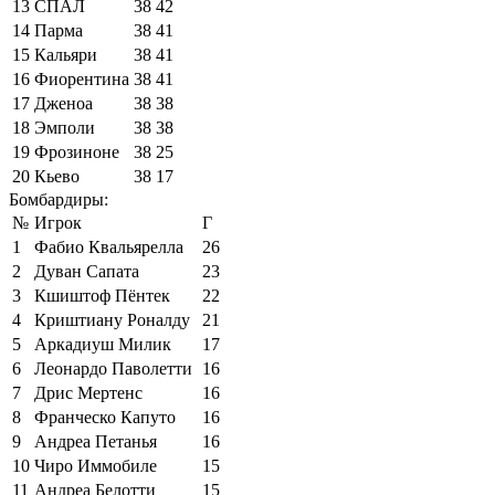
13
СПАЛ
38
42
14
Парма
38
41
15
Кальяри
38
41
16
Фиорентина
38
41
17
Дженоа
38
38
18
Эмполи
38
38
19
Фрозиноне
38
25
20
Кьево
38
17
Бомбардиры:
№
Игрок
Г
1
Фабио Квальярелла
26
2
Дуван Сапата
23
3
Кшиштоф Пёнтек
22
4
Криштиану Роналду
21
5
Аркадиуш Милик
17
6
Леонардо Паволетти
16
7
Дрис Мертенс
16
8
Франческо Капуто
16
9
Андреа Петанья
16
10
Чиро Иммобиле
15
11
Андреа Белотти
15