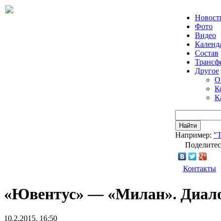
Новост
Фото
Видео
Календ
Состав
Трансф
Другое
О
К
К
Найти
Например:
"Т
Поделитес
Контакты
«Ювентус» — «Милан». Диало
10.2.2015, 16:50