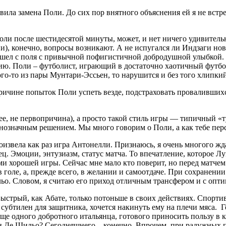
ивила замена Поли. До сих пор внятного объяснения ей я не встр
ли после шестидесятой минуты, может, и нет ничего удивительно
ции), конечно, вопросы возникают. А не испугался ли Индзаги 
шел с поля с привычной пофигистичной добродушной улыбкой. В
ю. Поли – футболист, играющий в достаточно хаотичный футбол.
го-то из пары Мунтари-Эссьен, то нарушится и без того хлипкий
причине попыток Поли успеть везде, подстраховать провалившихс
нее, не первопричина), а просто такой стиль игры — типичный «
днозначным решением. Мы много говорим о Поли, а как тебе пе
оизвела как раз игра Антонелли. Признаюсь, я очень многого жда
ец. Эмоции, энтузиазм, статус матча. То впечатление, которое Л
 хорошей игры. Сейчас мне мало кто поверит, но перед матчем я
 голе, а, прежде всего, в желании и самоотдаче. При сохранении
ильо. Словом, я считаю его приход отличным трансфером и с оп
ыстрый, как Абате, только потоньше в своих действиях. Спорти
субтилен для защитника, хочется накинуть ему на плечи мяса. Г
е одного добротного итальянца, готового приносить пользу в каж
 он Де Шильо? Сегодняшнего – конечно. Впрочем, при радужных п