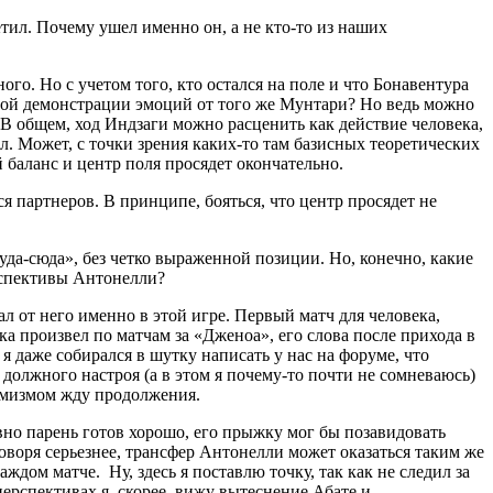
етил. Почему ушел именно он, а не кто-то из наших
го. Но с учетом того, кто остался на поле и что Бонавентура
новой демонстрации эмоций от того же Мунтари? Но ведь можно
 общем, ход Индзаги можно расценить как действие человека,
 Может, с точки зрения каких-то там базисных теоретических
 баланс и центр поля просядет окончательно.
я партнеров. В принципе, бояться, что центр просядет не
туда-сюда», без четко выраженной позиции. Но, конечно, какие
рспективы Антонелли?
л от него именно в этой игре. Первый матч для человека,
ука произвел по матчам за «Дженоа», его слова после прихода в
 даже собирался в шутку написать у нас на форуме, что
 должного настроя (а в этом я почему-то почти не сомневаюсь)
тимизмом жду продолжения.
вно парень готов хорошо, его прыжку мог бы позавидовать
оворя серьезнее, трансфер Антонелли может оказаться таким же
дом матче. Ну, здесь я поставлю точку, так как не следил за
ерспективах я, скорее, вижу вытеснение Абате и