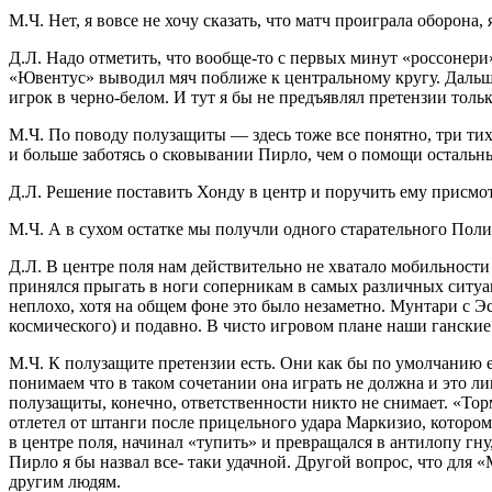
М.Ч. Нет, я вовсе не хочу сказать, что матч проиграла оборон
Д.Л. Надо отметить, что вообще-то с первых минут «россонери
«Ювентус» выводил мяч поближе к центральному кругу. Дальше
игрок в черно-белом. И тут я бы не предъявлял претензии тол
М.Ч. По поводу полузащиты — здесь тоже все понятно, три ти
и больше заботясь о сковывании Пирло, чем о помощи остальн
Д.Л. Решение поставить Хонду в центр и поручить ему присмотр
М.Ч. А в сухом остатке мы получли одного старательного Поли,
Д.Л. В центре поля нам действительно не хватало мобильности
принялся прыгать в ноги соперникам в самых различных ситуа
неплохо, хотя на общем фоне это было незаметно. Мунтари с Э
космического) и подавно. В чисто игровом плане наши ганские 
М.Ч. К полузащите претензии есть. Они как бы по умолчанию ест
понимаем что в таком сочетании она играть не должна и это л
полузащиты, конечно, ответственности никто не снимает. «Тормо
отлетел от штанги после прицельного удара Маркизио, которо
в центре поля, начинал «тупить» и превращался в антилопу гну
Пирло я бы назвал все- таки удачной. Другой вопрос, что для
другим людям.