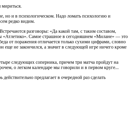
 мириться.
не, но и в психологическом. Надо ломать психологию и
всем редко видим.
 Встречаются разговоры: «Да какой там, с таким составом,
 игры «Атлетико». Самое страшное в сегодняшнем «Милане» — это
Победа от поражения отличается только сухими цифрами, словно
н еще не закончился, а значит в следующей игре ничего кроме
четыре следующих соперника, причем три матча пройдут на
рочем, о легком календаре мы говорили и в первом круге...
 действительно предлагает в очередной раз сделать