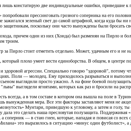
а, я лишь констатирую две индивидуальные ошибки, приведшие к 
» попробовали прессинговать грозного соперника на его половин
 зажигался зеленый свет до самой штрафной, когда куда бы ни
ько защитникам, поскольку они часто вынуждены были бросать с
хохода, причем один из них (Хонда) был разменян на Пирло и 
ым троим.
 за Пирло стоит отметить отдельно. Может, удачным его и не на
 который плохо умеет вести единоборства. В общем, в центре по
 и здоровой агрессии. Специально говорю "здоровой", потому ч
циях. Поли — молодец. Ему приходилось разрываться и выполнят
ссьеном выгляднли просто ужасно. А на фоне боевой полузащиты 
"львы" выглядели ягнятами, которых как раз и бросили на распр
ь всегда, а в том составе в котором она вышла на поле в Турине
ишь вынужденная мера. Все эти факторы заставляют меня не акце
знутость» Мунтари, приведшую к угловому, а затем и голу, ты от
му дала это сделать наша пресловутая полузащита. Поддерживая
, а соперник — в стаю гиен, которые, нападая и повисая со всех
 «Милана» это выразилось в ситуацию «минус один футболист», а