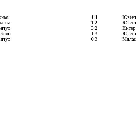
онья
1:4
Ювент
ланта
1:2
Ювент
нтус
3:2
Интер
суоло
1:3
Ювент
нтус
0:3
Мила