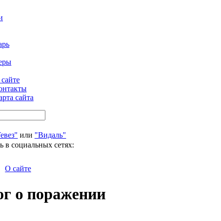
и
арь
еры
 сайте
онтакты
арта сайта
евез"
или
"Видаль"
ь в социальных сетях:
О сайте
г о поражении