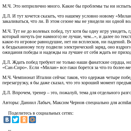
М.Ч. Это неприлично много. Какие бы проблемы ты ни испытыв
Д.Л. И тут хочется сказать, что нашему условно новому «Мила
закаливаться, что ли. В этом сезоне мы не увидели ни одной 
М.Ч. Тут не до волевых побед, тут хотя бы одну игру увидеть, 
который ничуть (не намного) не лучше, чем...», и далее по те
какое-то игровое равнодушие, нет ни всплесков, ни падений. Во
к бездыханному телу подвели электрический заряд, оно вздрог
ожидания победы и надежды на лучшее от себя ждать не прихо
Д.Л. Ждать побед требуют не только наши фанатские сердца, н
«Сан-Сиро». Если «Милан» все-таки борется за что-то более-мен
М.Ч. Чемпионат Италии сейчас таков, что одержав четыре побе
перезагрузку, я бы даже сказал, что это хороший момент предъ
Д.Л. Впрочем, тренер – это, пожалуй, тема для отдельного разг
Авторы: Даниил Лабыч, Максим Чернов специально для acmilan
Поделитесь в социальных сетях: