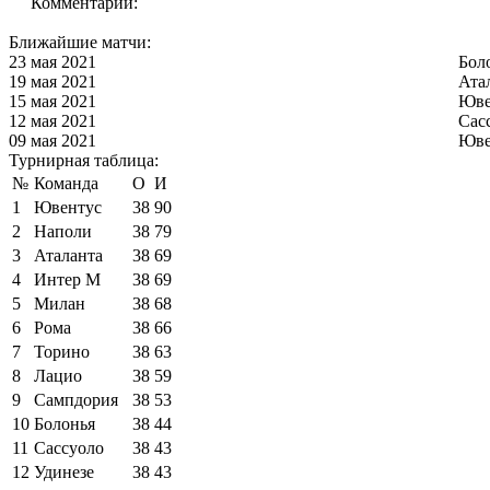
Комментарии:
Ближайшие матчи:
23 мая 2021
Бол
19 мая 2021
Ата
15 мая 2021
Юве
12 мая 2021
Сас
09 мая 2021
Юве
Турнирная таблица:
№
Команда
О
И
1
Ювентус
38
90
2
Наполи
38
79
3
Аталанта
38
69
4
Интер М
38
69
5
Милан
38
68
6
Рома
38
66
7
Торино
38
63
8
Лацио
38
59
9
Сампдория
38
53
10
Болонья
38
44
11
Сассуоло
38
43
12
Удинезе
38
43