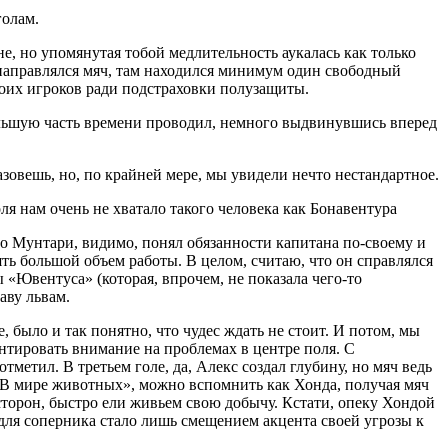
голам.
е, но упомянутая тобой медлительность аукалась как только
 направлялся мяч, там находился минимум один свободный
воих игроков ради подстраховки полузащиты.
большую часть времени проводил, немного выдвинувшись вперед
зовешь, но, по крайней мере, мы увидели нечто нестандартное.
ля нам очень не хватало такого человека как Бонавентура
то Мунтари, видимо, понял обязанности капитана по-своему и
ь большой объем работы. В целом, считаю, что он справлялся
«Ювентуса» (которая, впрочем, не показала чего-то
аву львам.
, было и так понятно, что чудес ждать не стоит. И потом, мы
нтировать внимание на проблемах в центре поля. С
метил. В третьем голе, да, Алекс создал глубину, но мяч ведь
 «В мире животных», можно вспомнить как Хонда, получая мяч
 сторон, быстро ели живьем свою добычу. Кстати, опеку Хондой
 для соперника стало лишь смещением акцента своей угрозы к