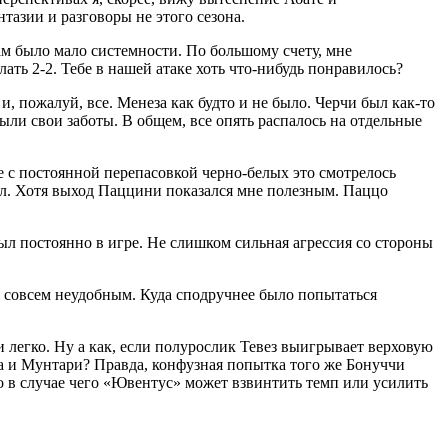
тазии и разговоры не этого сезона.
м было мало системности. По большому счету, мне
ть 2-2. Тебе в нашей атаке хоть что-нибудь понравилось?
и, пожалуй, все. Менеза как будто и не было. Черчи был как-то
ли свои заботы. В общем, все опять распалось на отдельные
 с постоянной перепасовкой черно-белых это смотрелось
ел. Хотя выход Паццини показался мне полезным. Паццо
был постоянно в игре. Не слишком сильная агрессия со стороны
 совсем неудобным. Куда сподручнее было попытаться
и легко. Ну а как, если полурослик Тевез выигрывает верховую
а и Мунтари? Правда, конфузная попытка того же Бонуччи
то в случае чего «Ювентус» может взвинтить темп или усилить