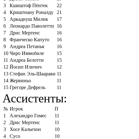
3
Кшиштоф Пёнтек
22
4
Криштиану Роналду
21
5
Аркадиуш Милик
17
6
Леонардо Паволетти
16
7
Дрис Мертенс
16
8
Франческо Капуто
16
9
Андреа Петанья
16
10
Чиро Иммобиле
15
11
Андреа Белотти
15
12
Йосип Иличич
12
13
Стефан Эль-Шаарави
11
14
Жервиньо
11
15
Грегоре Дефрель
11
Ассистенты:
№
Игрок
П
1
Алехандро Гомес
11
2
Дрис Мертенс
11
3
Хосе Кальехон
10
4
Сусо
10