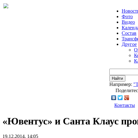
Новост
Фото
Видео
Календ
Состав
Трансф
Другое
О
К
К
Найти
Например:
"Т
Поделитес
Контакты
«Ювентус» и Санта Клаус про
19.12.2014, 14:05