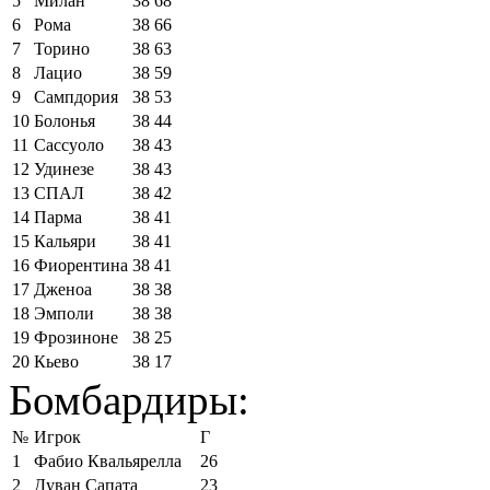
5
Милан
38
68
6
Рома
38
66
7
Торино
38
63
8
Лацио
38
59
9
Сампдория
38
53
10
Болонья
38
44
11
Сассуоло
38
43
12
Удинезе
38
43
13
СПАЛ
38
42
14
Парма
38
41
15
Кальяри
38
41
16
Фиорентина
38
41
17
Дженоа
38
38
18
Эмполи
38
38
19
Фрозиноне
38
25
20
Кьево
38
17
Бомбардиры:
№
Игрок
Г
1
Фабио Квальярелла
26
2
Дуван Сапата
23