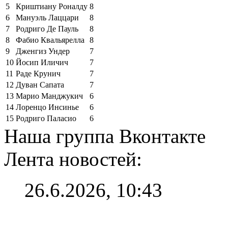
5
Криштиану Роналду
8
6
Мануэль Лаццари
8
7
Родриго Де Пауль
8
8
Фабио Квальярелла
8
9
Дженгиз Ундер
7
10
Йосип Иличич
7
11
Раде Крунич
7
12
Дуван Сапата
7
13
Марио Манджукич
6
14
Лоренцо Инсинье
6
15
Родриго Паласио
6
Наша группа Вконтакте
Лента новостей:
26.6.2026, 10:43