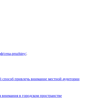
cena-pruzhiny/
.
й способ привлечь внимание местной аудитории
я внимания в городском пространстве