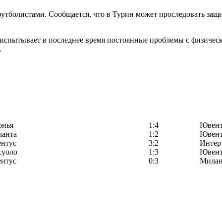
утболистами. Сообщается, что в Турин может проследовать за
испытывает в последнее время постоянные проблемы с физическо
.
онья
1:4
Ювент
ланта
1:2
Ювент
нтус
3:2
Интер
суоло
1:3
Ювент
нтус
0:3
Мила