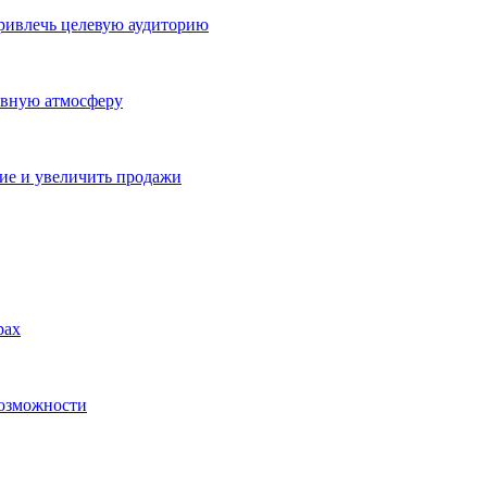
ривлечь целевую аудиторию
ивную атмосферу
ие и увеличить продажи
рах
возможности