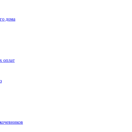
го дома
х оплат
з
 кочевников