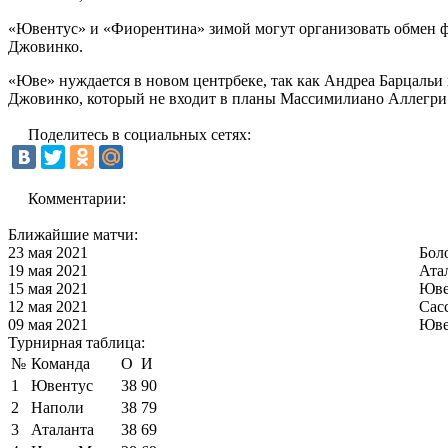
«Ювентус» и «Фиорентина» зимой могут организовать обмен ф
Джовинко.
«Юве» нуждается в новом центрбеке, так как Андреа Барцальи 
Джовинко, который не входит в планы Массимилиано Аллегри
Поделитесь в социальных сетях:
Комментарии:
Ближайшие матчи:
23 мая 2021
Бол
19 мая 2021
Ата
15 мая 2021
Юве
12 мая 2021
Сас
09 мая 2021
Юве
Турнирная таблица:
№
Команда
О
И
1
Ювентус
38
90
2
Наполи
38
79
3
Аталанта
38
69