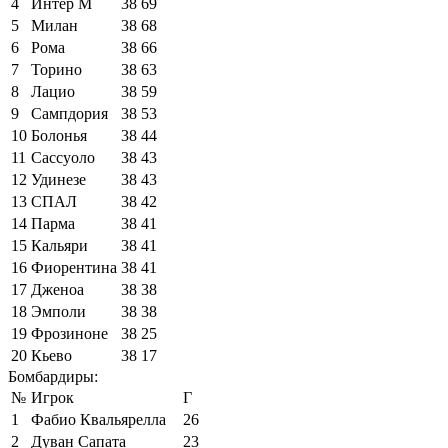
4
Интер М
38
69
5
Милан
38
68
6
Рома
38
66
7
Торино
38
63
8
Лацио
38
59
9
Сампдория
38
53
10
Болонья
38
44
11
Сассуоло
38
43
12
Удинезе
38
43
13
СПАЛ
38
42
14
Парма
38
41
15
Кальяри
38
41
16
Фиорентина
38
41
17
Дженоа
38
38
18
Эмполи
38
38
19
Фрозиноне
38
25
20
Кьево
38
17
Бомбардиры:
№
Игрок
Г
1
Фабио Квальярелла
26
2
Дуван Сапата
23