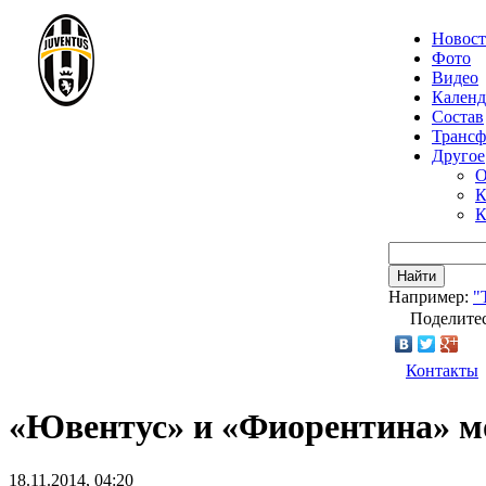
Новос
Фото
Видео
Календ
Состав
Транс
Другое
О
К
К
Найти
Например:
"
Поделитес
Контакты
«Ювентус» и «Фиорентина» м
18.11.2014, 04:20