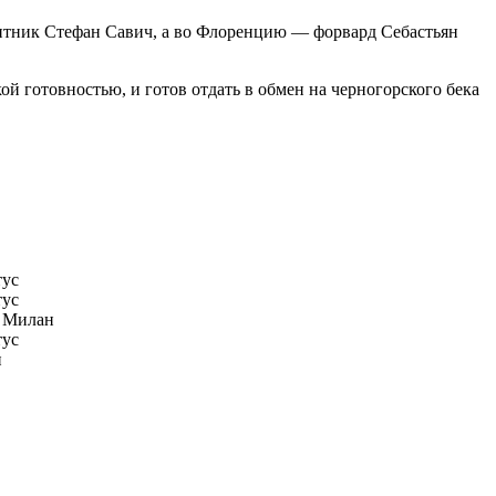
щитник Стефан Савич, а во Флоренцию — форвард Себастьян
й готовностью, и готов отдать в обмен на черногорского бека
ус
ус
 Милан
ус
н