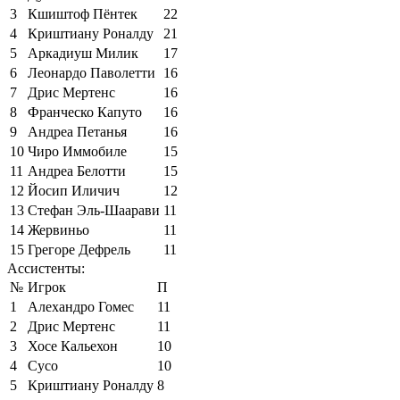
3
Кшиштоф Пёнтек
22
4
Криштиану Роналду
21
5
Аркадиуш Милик
17
6
Леонардо Паволетти
16
7
Дрис Мертенс
16
8
Франческо Капуто
16
9
Андреа Петанья
16
10
Чиро Иммобиле
15
11
Андреа Белотти
15
12
Йосип Иличич
12
13
Стефан Эль-Шаарави
11
14
Жервиньо
11
15
Грегоре Дефрель
11
Ассистенты:
№
Игрок
П
1
Алехандро Гомес
11
2
Дрис Мертенс
11
3
Хосе Кальехон
10
4
Сусо
10
5
Криштиану Роналду
8