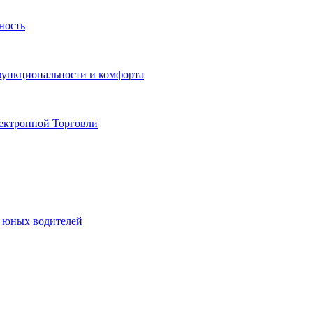
ность
функциональности и комфорта
ектронной Торговли
я юных водителей