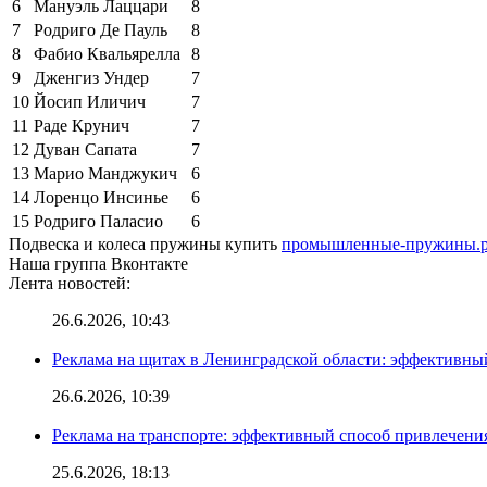
6
Мануэль Лаццари
8
7
Родриго Де Пауль
8
8
Фабио Квальярелла
8
9
Дженгиз Ундер
7
10
Йосип Иличич
7
11
Раде Крунич
7
12
Дуван Сапата
7
13
Марио Манджукич
6
14
Лоренцо Инсинье
6
15
Родриго Паласио
6
Подвеска и колеса пружины купить
промышленные-пружины.рф/
Наша группа Вконтакте
Лента новостей:
26.6.2026, 10:43
Реклама на щитах в Ленинградской области: эффективны
26.6.2026, 10:39
Реклама на транспорте: эффективный способ привлечени
25.6.2026, 18:13