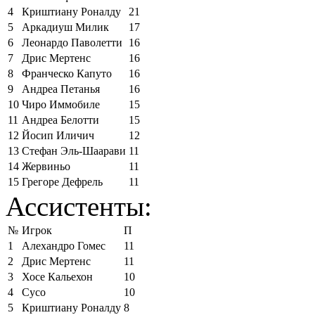
4
Криштиану Роналду
21
5
Аркадиуш Милик
17
6
Леонардо Паволетти
16
7
Дрис Мертенс
16
8
Франческо Капуто
16
9
Андреа Петанья
16
10
Чиро Иммобиле
15
11
Андреа Белотти
15
12
Йосип Иличич
12
13
Стефан Эль-Шаарави
11
14
Жервиньо
11
15
Грегоре Дефрель
11
Ассистенты:
№
Игрок
П
1
Алехандро Гомес
11
2
Дрис Мертенс
11
3
Хосе Кальехон
10
4
Сусо
10
5
Криштиану Роналду
8