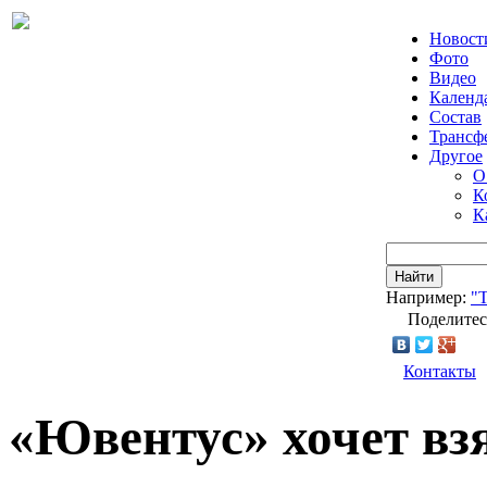
Новост
Фото
Видео
Календ
Состав
Трансф
Другое
О
К
К
Найти
Например:
"Т
Поделитес
Контакты
«Ювентус» хочет вз