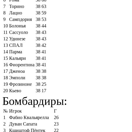
7
Торино
38
63
8
Лацио
38
59
9
Сампдория
38
53
10
Болонья
38
44
11
Сассуоло
38
43
12
Удинезе
38
43
13
СПАЛ
38
42
14
Парма
38
41
15
Кальяри
38
41
16
Фиорентина
38
41
17
Дженоа
38
38
18
Эмполи
38
38
19
Фрозиноне
38
25
20
Кьево
38
17
Бомбардиры:
№
Игрок
Г
1
Фабио Квальярелла
26
2
Дуван Сапата
23
3
Кшиштоф Пёнтек
22