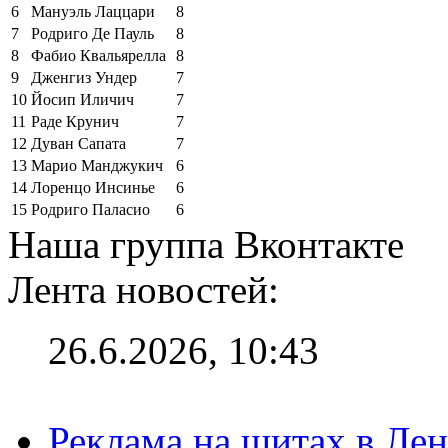
6
Мануэль Лаццари
8
7
Родриго Де Пауль
8
8
Фабио Квальярелла
8
9
Дженгиз Ундер
7
10
Йосип Иличич
7
11
Раде Крунич
7
12
Дуван Сапата
7
13
Марио Манджукич
6
14
Лоренцо Инсинье
6
15
Родриго Паласио
6
Наша группа Вконтакте
Лента новостей:
26.6.2026, 10:43
Реклама на щитах в Лен