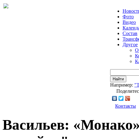
Новост
Фото
Видео
Календ
Состав
Трансф
Другое
О
К
К
Найти
Например:
"Т
Поделитес
Контакты
Васильев: «Монако»