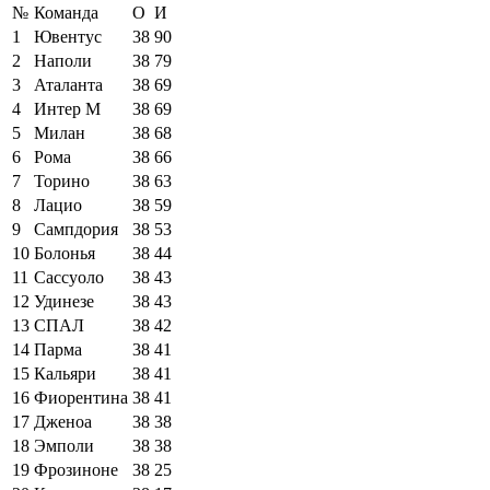
№
Команда
О
И
1
Ювентус
38
90
2
Наполи
38
79
3
Аталанта
38
69
4
Интер М
38
69
5
Милан
38
68
6
Рома
38
66
7
Торино
38
63
8
Лацио
38
59
9
Сампдория
38
53
10
Болонья
38
44
11
Сассуоло
38
43
12
Удинезе
38
43
13
СПАЛ
38
42
14
Парма
38
41
15
Кальяри
38
41
16
Фиорентина
38
41
17
Дженоа
38
38
18
Эмполи
38
38
19
Фрозиноне
38
25