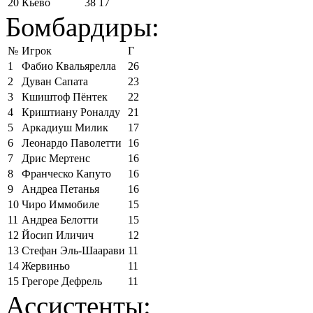
20
Кьево
38
17
Бомбардиры:
№
Игрок
Г
1
Фабио Квальярелла
26
2
Дуван Сапата
23
3
Кшиштоф Пёнтек
22
4
Криштиану Роналду
21
5
Аркадиуш Милик
17
6
Леонардо Паволетти
16
7
Дрис Мертенс
16
8
Франческо Капуто
16
9
Андреа Петанья
16
10
Чиро Иммобиле
15
11
Андреа Белотти
15
12
Йосип Иличич
12
13
Стефан Эль-Шаарави
11
14
Жервиньо
11
15
Грегоре Дефрель
11
Ассистенты: