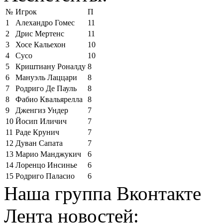
№
Игрок
П
1
Алехандро Гомес
11
2
Дрис Мертенс
11
3
Хосе Кальехон
10
4
Сусо
10
5
Криштиану Роналду
8
6
Мануэль Лаццари
8
7
Родриго Де Пауль
8
8
Фабио Квальярелла
8
9
Дженгиз Ундер
7
10
Йосип Иличич
7
11
Раде Крунич
7
12
Дуван Сапата
7
13
Марио Манджукич
6
14
Лоренцо Инсинье
6
15
Родриго Паласио
6
Наша группа Вконтакте
Лента новостей: