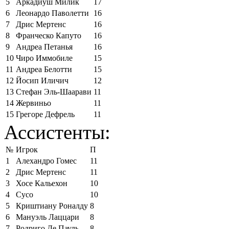
5
Аркадиуш Милик
17
6
Леонардо Паволетти
16
7
Дрис Мертенс
16
8
Франческо Капуто
16
9
Андреа Петанья
16
10
Чиро Иммобиле
15
11
Андреа Белотти
15
12
Йосип Иличич
12
13
Стефан Эль-Шаарави
11
14
Жервиньо
11
15
Грегоре Дефрель
11
Ассистенты:
№
Игрок
П
1
Алехандро Гомес
11
2
Дрис Мертенс
11
3
Хосе Кальехон
10
4
Сусо
10
5
Криштиану Роналду
8
6
Мануэль Лаццари
8
7
Родриго Де Пауль
8