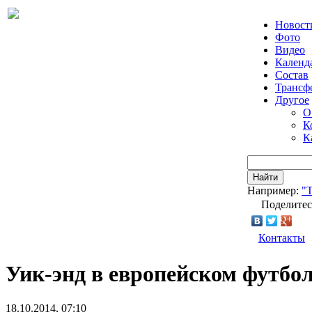
Новост
Фото
Видео
Календ
Состав
Трансф
Другое
О
К
К
Найти
Например:
"Т
Поделитес
Контакты
Уик-энд в европейском футбо
18.10.2014, 07:10