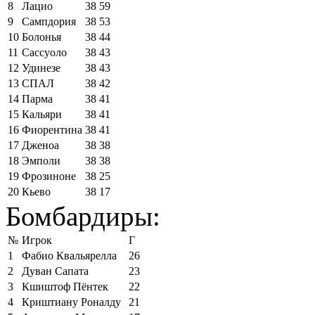
8
Лацио
38
59
9
Сампдория
38
53
10
Болонья
38
44
11
Сассуоло
38
43
12
Удинезе
38
43
13
СПАЛ
38
42
14
Парма
38
41
15
Кальяри
38
41
16
Фиорентина
38
41
17
Дженоа
38
38
18
Эмполи
38
38
19
Фрозиноне
38
25
20
Кьево
38
17
Бомбардиры:
№
Игрок
Г
1
Фабио Квальярелла
26
2
Дуван Сапата
23
3
Кшиштоф Пёнтек
22
4
Криштиану Роналду
21