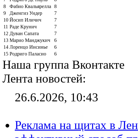
8
Фабио Квальярелла
8
9
Дженгиз Ундер
7
10
Йосип Иличич
7
11
Раде Крунич
7
12
Дуван Сапата
7
13
Марио Манджукич
6
14
Лоренцо Инсинье
6
15
Родриго Паласио
6
Наша группа Вконтакте
Лента новостей:
26.6.2026, 10:43
Реклама на щитах в Лен