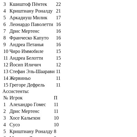
3
Кшиштоф Пёнтек
22
4
Криштиану Роналду
21
5
Аркадиуш Милик
17
6
Леонардо Паволетти
16
7
Дрис Мертенс
16
8
Франческо Капуто
16
9
Андреа Петанья
16
10
Чиро Иммобиле
15
11
Андреа Белотти
15
12
Йосип Иличич
12
13
Стефан Эль-Шаарави
11
14
Жервиньо
11
15
Грегоре Дефрель
11
Ассистенты:
№
Игрок
П
1
Алехандро Гомес
11
2
Дрис Мертенс
11
3
Хосе Кальехон
10
4
Сусо
10
5
Криштиану Роналду
8