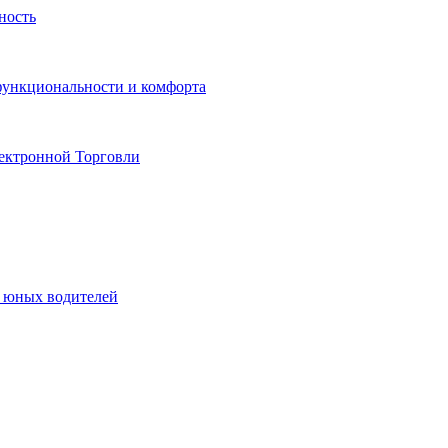
ность
функциональности и комфорта
ектронной Торговли
я юных водителей