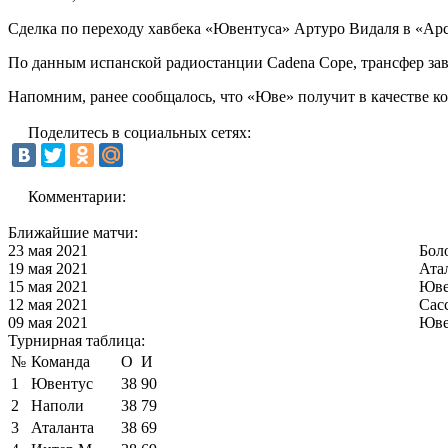
Сделка по переходу хавбека «Ювентуса» Артуро Видаля в «Ар
По данным испанской радиостанции Cadena Cope, трансфер зав
Напомним, ранее сообщалось, что «Юве» получит в качестве к
Поделитесь в социальных сетях:
Комментарии:
Ближайшие матчи:
23 мая 2021
Бол
19 мая 2021
Ата
15 мая 2021
Юве
12 мая 2021
Сас
09 мая 2021
Юве
Турнирная таблица:
№
Команда
О
И
1
Ювентус
38
90
2
Наполи
38
79
3
Аталанта
38
69