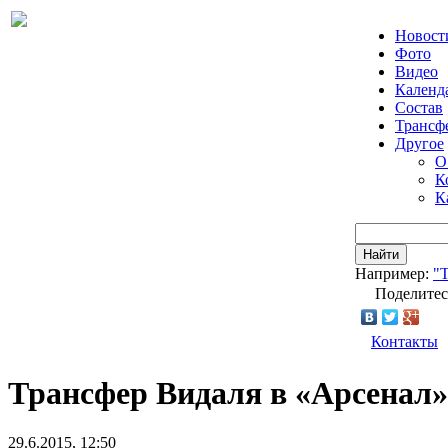
Новост
Фото
Видео
Календ
Состав
Трансф
Другое
О
К
К
Найти
Например:
"Т
Поделитес
Контакты
Трансфер Видаля в «Арсенал»
29.6.2015, 12:50