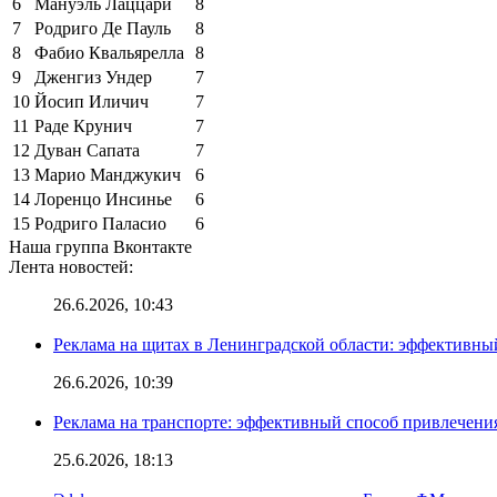
6
Мануэль Лаццари
8
7
Родриго Де Пауль
8
8
Фабио Квальярелла
8
9
Дженгиз Ундер
7
10
Йосип Иличич
7
11
Раде Крунич
7
12
Дуван Сапата
7
13
Марио Манджукич
6
14
Лоренцо Инсинье
6
15
Родриго Паласио
6
Наша группа Вконтакте
Лента новостей:
26.6.2026, 10:43
Реклама на щитах в Ленинградской области: эффективны
26.6.2026, 10:39
Реклама на транспорте: эффективный способ привлечени
25.6.2026, 18:13