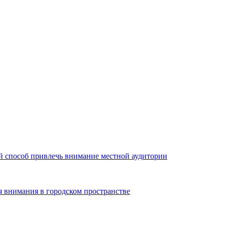
й способ привлечь внимание местной аудитории
я внимания в городском пространстве