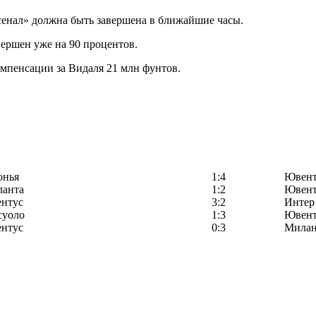
сенал» должна быть завершена в ближайшие часы.
ершен уже на 90 процентов.
омпенсации за Видаля 21 млн фунтов.
онья
1:4
Ювент
ланта
1:2
Ювент
нтус
3:2
Интер
суоло
1:3
Ювент
нтус
0:3
Мила