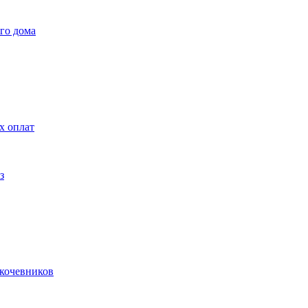
го дома
х оплат
з
 кочевников