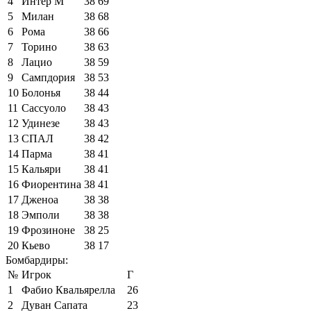
4
Интер М
38
69
5
Милан
38
68
6
Рома
38
66
7
Торино
38
63
8
Лацио
38
59
9
Сампдория
38
53
10
Болонья
38
44
11
Сассуоло
38
43
12
Удинезе
38
43
13
СПАЛ
38
42
14
Парма
38
41
15
Кальяри
38
41
16
Фиорентина
38
41
17
Дженоа
38
38
18
Эмполи
38
38
19
Фрозиноне
38
25
20
Кьево
38
17
Бомбардиры:
№
Игрок
Г
1
Фабио Квальярелла
26
2
Дуван Сапата
23