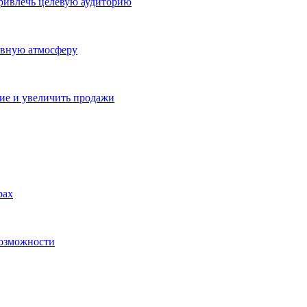
ривлечь целевую аудиторию
ивную атмосферу
ие и увеличить продажи
рах
возможности