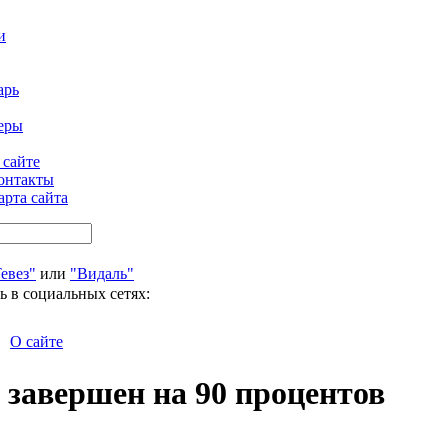
и
арь
еры
 сайте
онтакты
арта сайта
евез"
или
"Видаль"
ь в социальных сетях:
О сайте
 завершен на 90 процентов