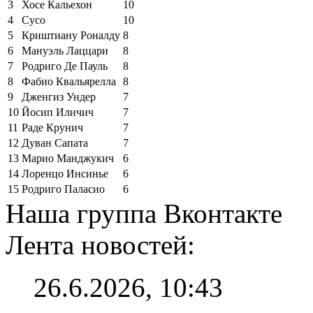
3
Хосе Кальехон
10
4
Сусо
10
5
Криштиану Роналду
8
6
Мануэль Лаццари
8
7
Родриго Де Пауль
8
8
Фабио Квальярелла
8
9
Дженгиз Ундер
7
10
Йосип Иличич
7
11
Раде Крунич
7
12
Дуван Сапата
7
13
Марио Манджукич
6
14
Лоренцо Инсинье
6
15
Родриго Паласио
6
Наша группа Вконтакте
Лента новостей:
26.6.2026, 10:43