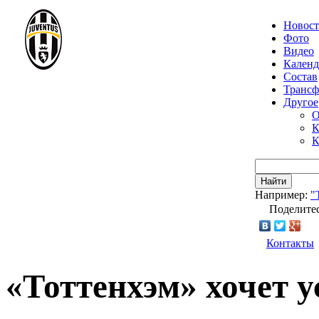
Новос
Фото
Видео
Календ
Состав
Транс
Другое
О
К
К
Найти
Например:
"
Поделитес
Контакты
«Тоттенхэм» хочет 