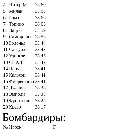
4
Интер М
38
69
5
Милан
38
68
6
Рома
38
66
7
Торино
38
63
8
Лацио
38
59
9
Сампдория
38
53
10
Болонья
38
44
11
Сассуоло
38
43
12
Удинезе
38
43
13
СПАЛ
38
42
14
Парма
38
41
15
Кальяри
38
41
16
Фиорентина
38
41
17
Дженоа
38
38
18
Эмполи
38
38
19
Фрозиноне
38
25
20
Кьево
38
17
Бомбардиры:
№
Игрок
Г