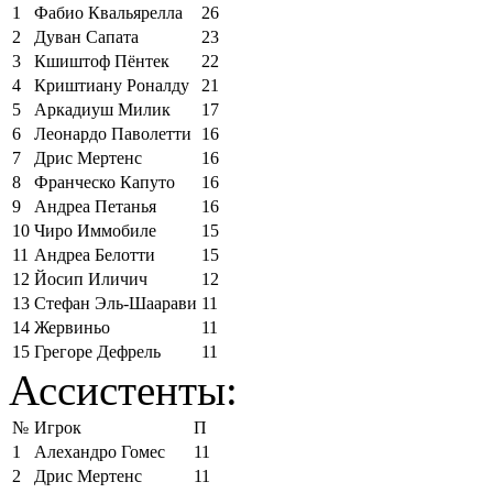
1
Фабио Квальярелла
26
2
Дуван Сапата
23
3
Кшиштоф Пёнтек
22
4
Криштиану Роналду
21
5
Аркадиуш Милик
17
6
Леонардо Паволетти
16
7
Дрис Мертенс
16
8
Франческо Капуто
16
9
Андреа Петанья
16
10
Чиро Иммобиле
15
11
Андреа Белотти
15
12
Йосип Иличич
12
13
Стефан Эль-Шаарави
11
14
Жервиньо
11
15
Грегоре Дефрель
11
Ассистенты:
№
Игрок
П
1
Алехандро Гомес
11
2
Дрис Мертенс
11