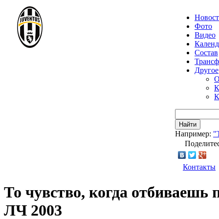
Новос
Фото
Видео
Календ
Состав
Транс
Другое
О
К
К
Найти
Например:
"
Поделитес
Контакты
То чувство, когда отбиваешь
ЛЧ 2003