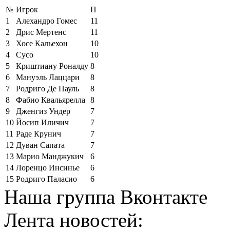
№
Игрок
П
1
Алехандро Гомес
11
2
Дрис Мертенс
11
3
Хосе Кальехон
10
4
Сусо
10
5
Криштиану Роналду
8
6
Мануэль Лаццари
8
7
Родриго Де Пауль
8
8
Фабио Квальярелла
8
9
Дженгиз Ундер
7
10
Йосип Иличич
7
11
Раде Крунич
7
12
Дуван Сапата
7
13
Марио Манджукич
6
14
Лоренцо Инсинье
6
15
Родриго Паласио
6
Наша группа Вконтакте
Лента новостей: