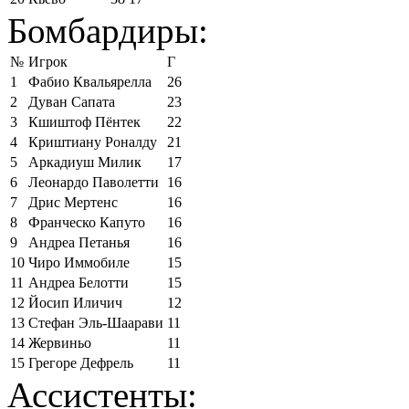
Бомбардиры:
№
Игрок
Г
1
Фабио Квальярелла
26
2
Дуван Сапата
23
3
Кшиштоф Пёнтек
22
4
Криштиану Роналду
21
5
Аркадиуш Милик
17
6
Леонардо Паволетти
16
7
Дрис Мертенс
16
8
Франческо Капуто
16
9
Андреа Петанья
16
10
Чиро Иммобиле
15
11
Андреа Белотти
15
12
Йосип Иличич
12
13
Стефан Эль-Шаарави
11
14
Жервиньо
11
15
Грегоре Дефрель
11
Ассистенты: