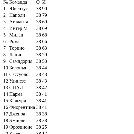
№
Команда
О
И
1
Ювентус
38
90
2
Наполи
38
79
3
Аталанта
38
69
4
Интер М
38
69
5
Милан
38
68
6
Рома
38
66
7
Торино
38
63
8
Лацио
38
59
9
Сампдория
38
53
10
Болонья
38
44
11
Сассуоло
38
43
12
Удинезе
38
43
13
СПАЛ
38
42
14
Парма
38
41
15
Кальяри
38
41
16
Фиорентина
38
41
17
Дженоа
38
38
18
Эмполи
38
38
19
Фрозиноне
38
25
20
Кьево
38
17