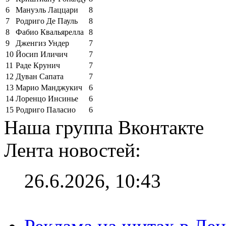
6
Мануэль Лаццари
8
7
Родриго Де Пауль
8
8
Фабио Квальярелла
8
9
Дженгиз Ундер
7
10
Йосип Иличич
7
11
Раде Крунич
7
12
Дуван Сапата
7
13
Марио Манджукич
6
14
Лоренцо Инсинье
6
15
Родриго Паласио
6
Наша группа Вконтакте
Лента новостей:
26.6.2026, 10:43