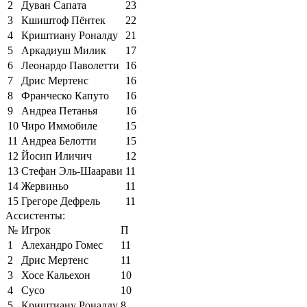
2
Дуван Сапата
23
3
Кшиштоф Пёнтек
22
4
Криштиану Роналду
21
5
Аркадиуш Милик
17
6
Леонардо Паволетти
16
7
Дрис Мертенс
16
8
Франческо Капуто
16
9
Андреа Петанья
16
10
Чиро Иммобиле
15
11
Андреа Белотти
15
12
Йосип Иличич
12
13
Стефан Эль-Шаарави
11
14
Жервиньо
11
15
Грегоре Дефрель
11
Ассистенты:
№
Игрок
П
1
Алехандро Гомес
11
2
Дрис Мертенс
11
3
Хосе Кальехон
10
4
Сусо
10
5
Криштиану Роналду
8