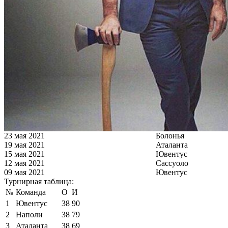
23 мая 2021
Болонья
19 мая 2021
Аталанта
15 мая 2021
Ювентус
12 мая 2021
Сассуоло
09 мая 2021
Ювентус
Турнирная таблица:
№
Команда
О
И
1
Ювентус
38
90
2
Наполи
38
79
3
Аталанта
38
69