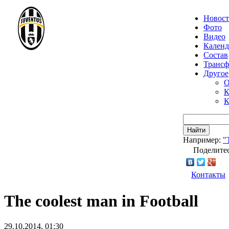
Новос
Фото
Видео
Календ
Состав
Транс
Другое
О
К
К
Найти
Например:
"
Поделитес
Контакты
The coolest man in Football
29.10.2014, 01:30