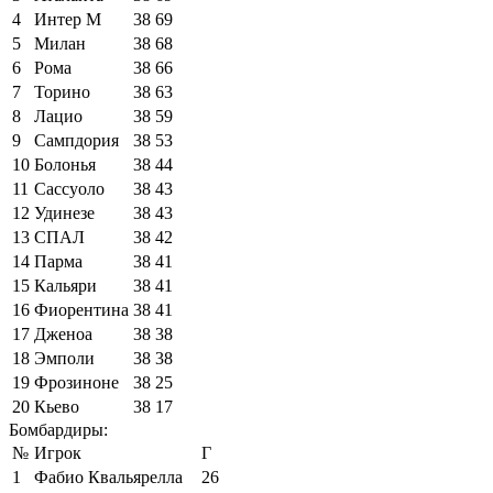
4
Интер М
38
69
5
Милан
38
68
6
Рома
38
66
7
Торино
38
63
8
Лацио
38
59
9
Сампдория
38
53
10
Болонья
38
44
11
Сассуоло
38
43
12
Удинезе
38
43
13
СПАЛ
38
42
14
Парма
38
41
15
Кальяри
38
41
16
Фиорентина
38
41
17
Дженоа
38
38
18
Эмполи
38
38
19
Фрозиноне
38
25
20
Кьево
38
17
Бомбардиры:
№
Игрок
Г
1
Фабио Квальярелла
26