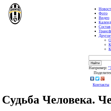
Новос
Фото
Видео
Календ
Состав
Транс
Другое
О
К
К
Найти
Например:
"
Поделитес
Контакты
Судьба Человека. Ч