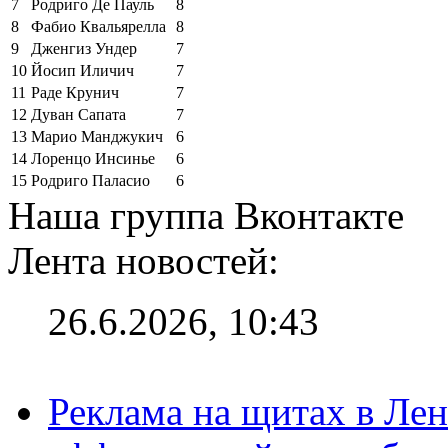
7
Родриго Де Пауль
8
8
Фабио Квальярелла
8
9
Дженгиз Ундер
7
10
Йосип Иличич
7
11
Раде Крунич
7
12
Дуван Сапата
7
13
Марио Манджукич
6
14
Лоренцо Инсинье
6
15
Родриго Паласио
6
Наша группа Вконтакте
Лента новостей:
26.6.2026, 10:43
Реклама на щитах в Лен