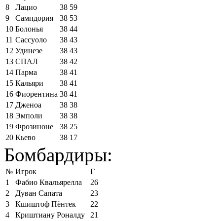
8
Лацио
38
59
9
Сампдория
38
53
10
Болонья
38
44
11
Сассуоло
38
43
12
Удинезе
38
43
13
СПАЛ
38
42
14
Парма
38
41
15
Кальяри
38
41
16
Фиорентина
38
41
17
Дженоа
38
38
18
Эмполи
38
38
19
Фрозиноне
38
25
20
Кьево
38
17
Бомбардиры:
№
Игрок
Г
1
Фабио Квальярелла
26
2
Дуван Сапата
23
3
Кшиштоф Пёнтек
22
4
Криштиану Роналду
21