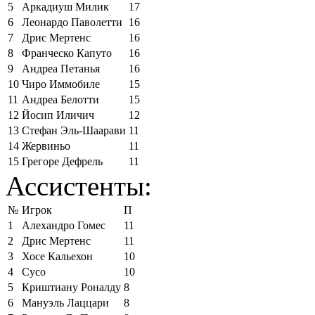
5
Аркадиуш Милик
17
6
Леонардо Паволетти
16
7
Дрис Мертенс
16
8
Франческо Капуто
16
9
Андреа Петанья
16
10
Чиро Иммобиле
15
11
Андреа Белотти
15
12
Йосип Иличич
12
13
Стефан Эль-Шаарави
11
14
Жервиньо
11
15
Грегоре Дефрель
11
Ассистенты:
№
Игрок
П
1
Алехандро Гомес
11
2
Дрис Мертенс
11
3
Хосе Кальехон
10
4
Сусо
10
5
Криштиану Роналду
8
6
Мануэль Лаццари
8