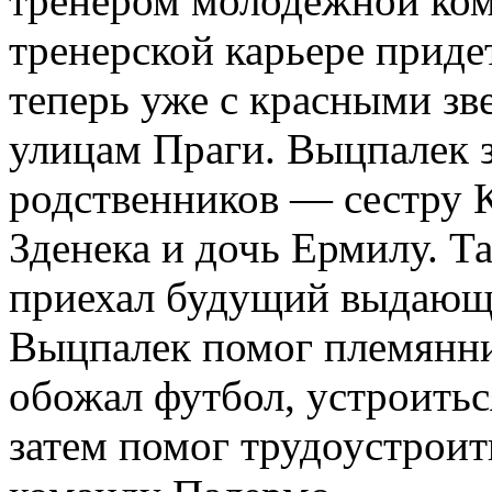
тренером молодежной ком
тренерской карьере приде
теперь уже с красными зве
улицам Праги. Выцпалек з
родственников — сестру К
Зденека и дочь Ермилу. Т
приехал будущий выдающи
Выцпалек помог племянник
обожал футбол, устроитьс
затем помог трудоустрои