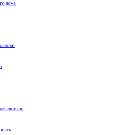
го дома
х оплат
з
 кочевников
ность