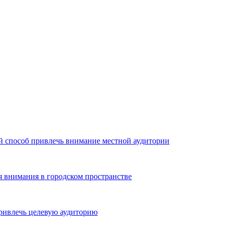
й способ привлечь внимание местной аудитории
я внимания в городском пространстве
ривлечь целевую аудиторию