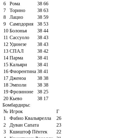
6
Рома
38
66
7
Торино
38
63
8
Лацио
38
59
9
Сампдория
38
53
10
Болонья
38
44
11
Сассуоло
38
43
12
Удинезе
38
43
13
СПАЛ
38
42
14
Парма
38
41
15
Кальяри
38
41
16
Фиорентина
38
41
17
Дженоа
38
38
18
Эмполи
38
38
19
Фрозиноне
38
25
20
Кьево
38
17
Бомбардиры:
№
Игрок
Г
1
Фабио Квальярелла
26
2
Дуван Сапата
23
3
Кшиштоф Пёнтек
22