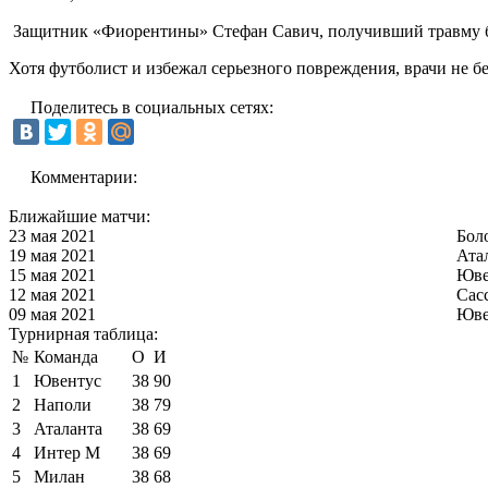
Защитник «Фиорентины» Стефан Савич, получивший травму бе
Хотя футболист и избежал серьезного повреждения, врачи не бе
Поделитесь в социальных сетях:
Комментарии:
Ближайшие матчи:
23 мая 2021
Бол
19 мая 2021
Ата
15 мая 2021
Юве
12 мая 2021
Сас
09 мая 2021
Юве
Турнирная таблица:
№
Команда
О
И
1
Ювентус
38
90
2
Наполи
38
79
3
Аталанта
38
69
4
Интер М
38
69
5
Милан
38
68