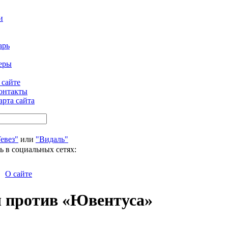
и
арь
еры
 сайте
онтакты
арта сайта
евез"
или
"Видаль"
ь в социальных сетях:
О сайте
ч против «Ювентуса»