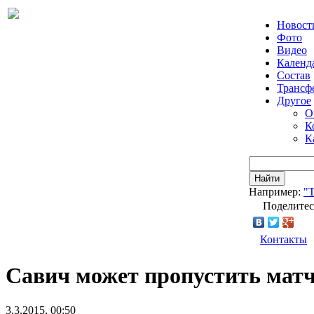
Новост
Фото
Видео
Календ
Состав
Трансф
Другое
О
К
К
Найти
Например:
"Т
Поделитес
Контакты
Савич может пропустить мат
3.3.2015, 00:50