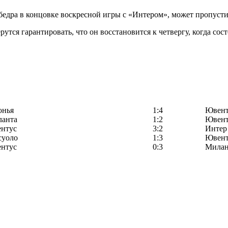
дра в концовке воскресной игры с «Интером», может пропусти
рутся гарантировать, что он восстановится к четвергу, когда сос
онья
1:4
Ювент
ланта
1:2
Ювент
нтус
3:2
Интер
суоло
1:3
Ювент
нтус
0:3
Мила