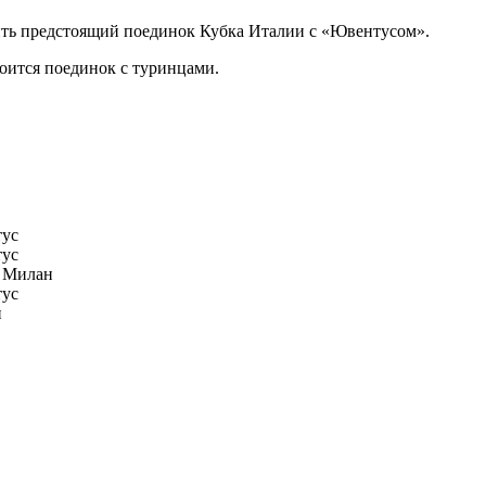
ть предстоящий поединок Кубка Италии с «Ювентусом».
тоится поединок с туринцами.
ус
ус
 Милан
ус
н