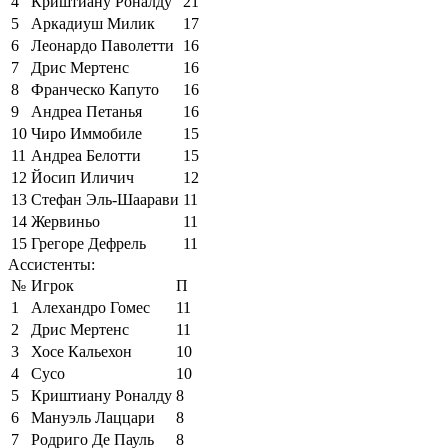
4
Криштиану Роналду
21
5
Аркадиуш Милик
17
6
Леонардо Паволетти
16
7
Дрис Мертенс
16
8
Франческо Капуто
16
9
Андреа Петанья
16
10
Чиро Иммобиле
15
11
Андреа Белотти
15
12
Йосип Иличич
12
13
Стефан Эль-Шаарави
11
14
Жервиньо
11
15
Грегоре Дефрель
11
Ассистенты:
№
Игрок
П
1
Алехандро Гомес
11
2
Дрис Мертенс
11
3
Хосе Кальехон
10
4
Сусо
10
5
Криштиану Роналду
8
6
Мануэль Лаццари
8
7
Родриго Де Пауль
8