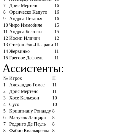
7
Дрис Мертенс
16
8
Франческо Капуто
16
9
Андреа Петанья
16
10
Чиро Иммобиле
15
11
Андреа Белотти
15
12
Йосип Иличич
12
13
Стефан Эль-Шаарави
11
14
Жервиньо
11
15
Грегоре Дефрель
11
Ассистенты:
№
Игрок
П
1
Алехандро Гомес
11
2
Дрис Мертенс
11
3
Хосе Кальехон
10
4
Сусо
10
5
Криштиану Роналду
8
6
Мануэль Лаццари
8
7
Родриго Де Пауль
8
8
Фабио Квальярелла
8