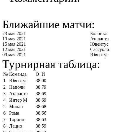
Ближайшие матчи:
23 мая 2021
Болонья
19 мая 2021
Аталанта
15 мая 2021
Ювентус
12 мая 2021
Сассуоло
09 мая 2021
Ювентус
Турнирная таблица:
№
Команда
О
И
1
Ювентус
38
90
2
Наполи
38
79
3
Аталанта
38
69
4
Интер М
38
69
5
Милан
38
68
6
Рома
38
66
7
Торино
38
63
8
Лацио
38
59