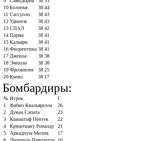
9
Сампдория
38
53
10
Болонья
38
44
11
Сассуоло
38
43
12
Удинезе
38
43
13
СПАЛ
38
42
14
Парма
38
41
15
Кальяри
38
41
16
Фиорентина
38
41
17
Дженоа
38
38
18
Эмполи
38
38
19
Фрозиноне
38
25
20
Кьево
38
17
Бомбардиры:
№
Игрок
Г
1
Фабио Квальярелла
26
2
Дуван Сапата
23
3
Кшиштоф Пёнтек
22
4
Криштиану Роналду
21
5
Аркадиуш Милик
17
6
Леонардо Паволетти
16