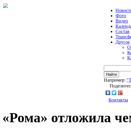
Новост
Фото
Видео
Календ
Состав
Трансф
Другое
О
К
К
Найти
Например:
"Т
Поделитес
Контакты
«Рома» отложила ч