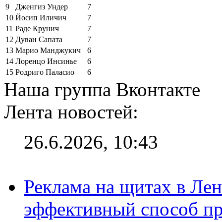
9
Дженгиз Ундер
7
10
Йосип Иличич
7
11
Раде Крунич
7
12
Дуван Сапата
7
13
Марио Манджукич
6
14
Лоренцо Инсинье
6
15
Родриго Паласио
6
Наша группа Вконтакте
Лента новостей:
26.6.2026, 10:43
Реклама на щитах в Лен
эффективный способ пр