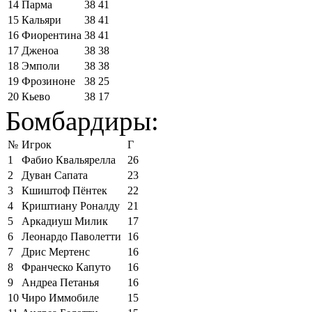
14
Парма
38
41
15
Кальяри
38
41
16
Фиорентина
38
41
17
Дженоа
38
38
18
Эмполи
38
38
19
Фрозиноне
38
25
20
Кьево
38
17
Бомбардиры:
№
Игрок
Г
1
Фабио Квальярелла
26
2
Дуван Сапата
23
3
Кшиштоф Пёнтек
22
4
Криштиану Роналду
21
5
Аркадиуш Милик
17
6
Леонардо Паволетти
16
7
Дрис Мертенс
16
8
Франческо Капуто
16
9
Андреа Петанья
16
10
Чиро Иммобиле
15