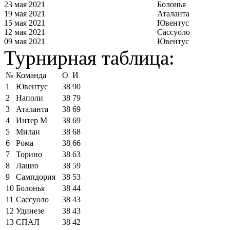
23 мая 2021
Болонья
19 мая 2021
Аталанта
15 мая 2021
Ювентус
12 мая 2021
Сассуоло
09 мая 2021
Ювентус
Турнирная таблица:
№
Команда
О
И
1
Ювентус
38
90
2
Наполи
38
79
3
Аталанта
38
69
4
Интер М
38
69
5
Милан
38
68
6
Рома
38
66
7
Торино
38
63
8
Лацио
38
59
9
Сампдория
38
53
10
Болонья
38
44
11
Сассуоло
38
43
12
Удинезе
38
43
13
СПАЛ
38
42