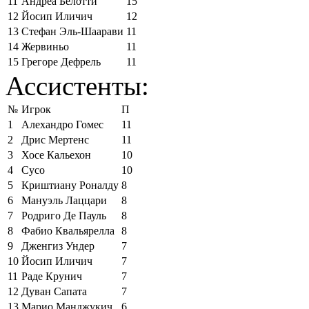
11
Андреа Белотти
15
12
Йосип Иличич
12
13
Стефан Эль-Шаарави
11
14
Жервиньо
11
15
Грегоре Дефрель
11
Ассистенты:
№
Игрок
П
1
Алехандро Гомес
11
2
Дрис Мертенс
11
3
Хосе Кальехон
10
4
Сусо
10
5
Криштиану Роналду
8
6
Мануэль Лаццари
8
7
Родриго Де Пауль
8
8
Фабио Квальярелла
8
9
Дженгиз Ундер
7
10
Йосип Иличич
7
11
Раде Крунич
7
12
Дуван Сапата
7
13
Марио Манджукич
6