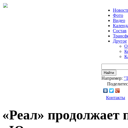
Новост
Фото
Видео
Календ
Состав
Трансф
Другое
О
К
К
Найти
Например:
"Т
Поделитес
Контакты
«Реал» продолжает 