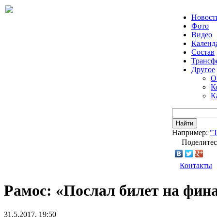
Новост
Фото
Видео
Календ
Состав
Трансф
Другое
О
К
К
Найти
Например:
"Т
Поделитес
Контакты
Рамос: «Послал билет на фина
31.5.2017, 19:50