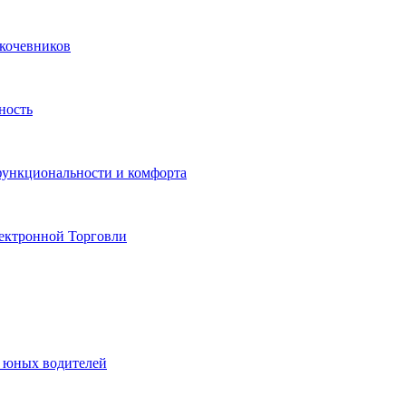
 кочевников
ность
функциональности и комфорта
ектронной Торговли
я юных водителей