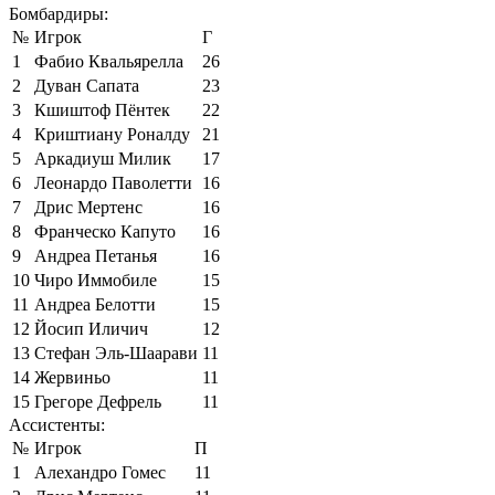
Бомбардиры:
№
Игрок
Г
1
Фабио Квальярелла
26
2
Дуван Сапата
23
3
Кшиштоф Пёнтек
22
4
Криштиану Роналду
21
5
Аркадиуш Милик
17
6
Леонардо Паволетти
16
7
Дрис Мертенс
16
8
Франческо Капуто
16
9
Андреа Петанья
16
10
Чиро Иммобиле
15
11
Андреа Белотти
15
12
Йосип Иличич
12
13
Стефан Эль-Шаарави
11
14
Жервиньо
11
15
Грегоре Дефрель
11
Ассистенты:
№
Игрок
П
1
Алехандро Гомес
11