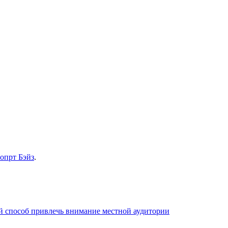
сопрт Бэйз
.
й способ привлечь внимание местной аудитории