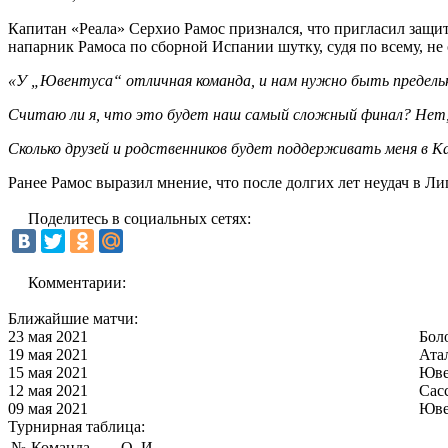
Капитан «Реала» Серхио Рамос признался, что пригласил защи
напарник Рамоса по сборной Испании шутку, судя по всему, не
«У „Ювентуса“ отличная команда, и нам нужно быть предельн
Считаю ли я, что это будет наш самый сложный финал? Нет,
Сколько друзей и родственников будет поддерживать меня в Ка
Ранее Рамос выразил мнение, что после долгих лет неудач в 
Поделитесь в социальных сетях:
Комментарии:
Ближайшие матчи:
23 мая 2021
Бол
19 мая 2021
Ата
15 мая 2021
Юве
12 мая 2021
Сас
09 мая 2021
Юве
Турнирная таблица:
№
Команда
О
И