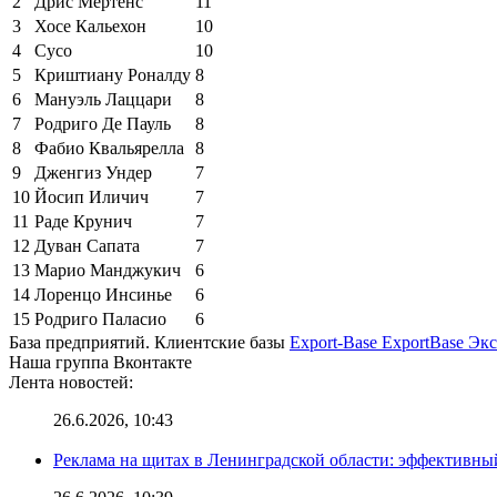
2
Дрис Мертенс
11
3
Хосе Кальехон
10
4
Сусо
10
5
Криштиану Роналду
8
6
Мануэль Лаццари
8
7
Родриго Де Пауль
8
8
Фабио Квальярелла
8
9
Дженгиз Ундер
7
10
Йосип Иличич
7
11
Раде Крунич
7
12
Дуван Сапата
7
13
Марио Манджукич
6
14
Лоренцо Инсинье
6
15
Родриго Паласио
6
База предприятий. Клиентские базы
Export-Base ExportBase Эк
Наша группа Вконтакте
Лента новостей:
26.6.2026, 10:43
Реклама на щитах в Ленинградской области: эффективны