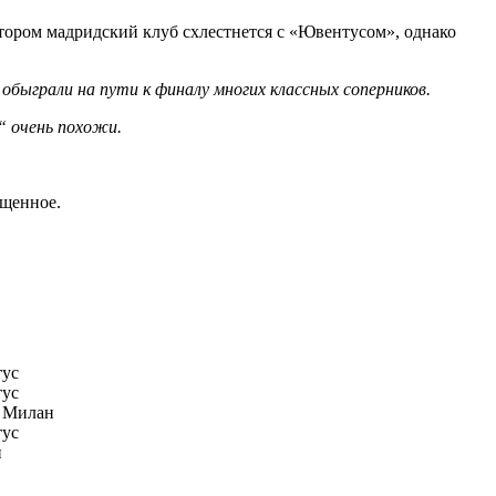
тором мадридский клуб схлестнется с «Ювентусом», однако
ыграли на пути к финалу многих классных соперников.
“ очень похожи.
ущенное.
ус
ус
 Милан
ус
н