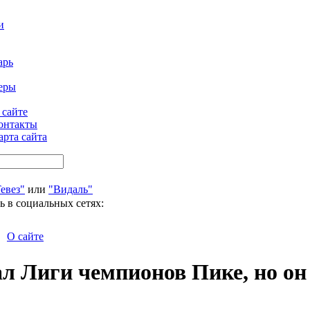
и
арь
еры
 сайте
онтакты
арта сайта
евез"
или
"Видаль"
ь в социальных сетях:
О сайте
л Лиги чемпионов Пике, но он