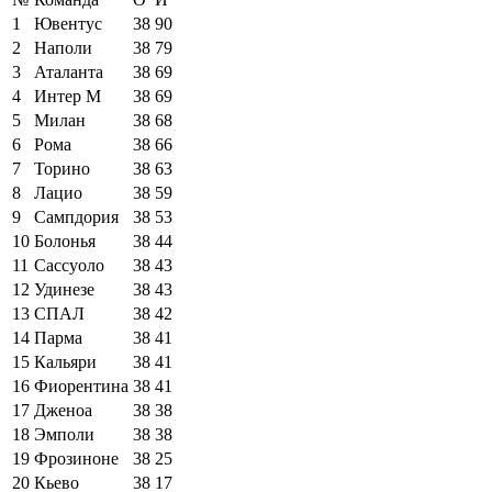
1
Ювентус
38
90
2
Наполи
38
79
3
Аталанта
38
69
4
Интер М
38
69
5
Милан
38
68
6
Рома
38
66
7
Торино
38
63
8
Лацио
38
59
9
Сампдория
38
53
10
Болонья
38
44
11
Сассуоло
38
43
12
Удинезе
38
43
13
СПАЛ
38
42
14
Парма
38
41
15
Кальяри
38
41
16
Фиорентина
38
41
17
Дженоа
38
38
18
Эмполи
38
38
19
Фрозиноне
38
25
20
Кьево
38
17