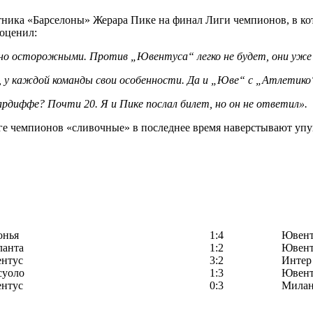
тника «Барселоны» Жерара Пике на финал Лиги чемпионов, в ко
 оценил:
о осторожными. Против „Ювентуса“ легко не будет, они уже об
 у каждой команды свои особенности. Да и „Юве“ с „Атлетико
рдиффе? Почти 20. Я и Пике послал билет, но он не ответил».
Лиге чемпионов «сливочные» в последнее время наверстывают уп
онья
1:4
Ювент
ланта
1:2
Ювент
нтус
3:2
Интер
суоло
1:3
Ювент
нтус
0:3
Мила