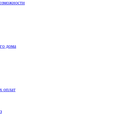
возможности
го дома
х оплат
з