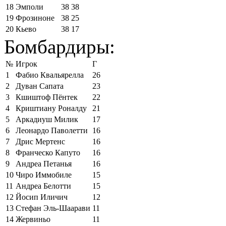
18
Эмполи
38
38
19
Фрозиноне
38
25
20
Кьево
38
17
Бомбардиры:
№
Игрок
Г
1
Фабио Квальярелла
26
2
Дуван Сапата
23
3
Кшиштоф Пёнтек
22
4
Криштиану Роналду
21
5
Аркадиуш Милик
17
6
Леонардо Паволетти
16
7
Дрис Мертенс
16
8
Франческо Капуто
16
9
Андреа Петанья
16
10
Чиро Иммобиле
15
11
Андреа Белотти
15
12
Йосип Иличич
12
13
Стефан Эль-Шаарави
11
14
Жервиньо
11