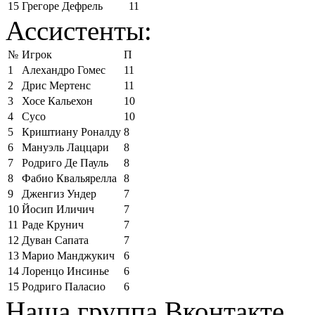
15
Грегоре Дефрель
11
Ассистенты:
№
Игрок
П
1
Алехандро Гомес
11
2
Дрис Мертенс
11
3
Хосе Кальехон
10
4
Сусо
10
5
Криштиану Роналду
8
6
Мануэль Лаццари
8
7
Родриго Де Пауль
8
8
Фабио Квальярелла
8
9
Дженгиз Ундер
7
10
Йосип Иличич
7
11
Раде Крунич
7
12
Дуван Сапата
7
13
Марио Манджукич
6
14
Лоренцо Инсинье
6
15
Родриго Паласио
6
Наша группа Вконтакте