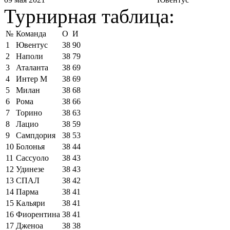
Турнирная таблица:
№
Команда
О
И
1
Ювентус
38
90
2
Наполи
38
79
3
Аталанта
38
69
4
Интер М
38
69
5
Милан
38
68
6
Рома
38
66
7
Торино
38
63
8
Лацио
38
59
9
Сампдория
38
53
10
Болонья
38
44
11
Сассуоло
38
43
12
Удинезе
38
43
13
СПАЛ
38
42
14
Парма
38
41
15
Кальяри
38
41
16
Фиорентина
38
41
17
Дженоа
38
38