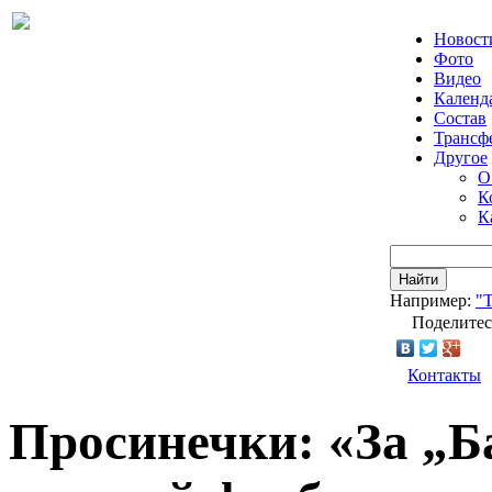
Новост
Фото
Видео
Календ
Состав
Трансф
Другое
О
К
К
Найти
Например:
"Т
Поделитес
Контакты
Просинечки: «За „Б