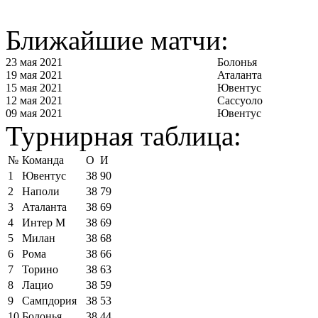
Ближайшие матчи:
23 мая 2021
Болонья
19 мая 2021
Аталанта
15 мая 2021
Ювентус
12 мая 2021
Сассуоло
09 мая 2021
Ювентус
Турнирная таблица:
№
Команда
О
И
1
Ювентус
38
90
2
Наполи
38
79
3
Аталанта
38
69
4
Интер М
38
69
5
Милан
38
68
6
Рома
38
66
7
Торино
38
63
8
Лацио
38
59
9
Сампдория
38
53
10
Болонья
38
44