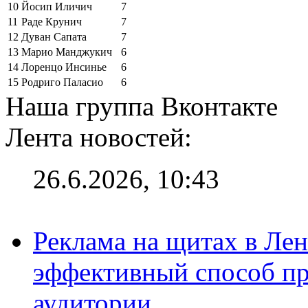
10
Йосип Иличич
7
11
Раде Крунич
7
12
Дуван Сапата
7
13
Марио Манджукич
6
14
Лоренцо Инсинье
6
15
Родриго Паласио
6
Наша группа Вконтакте
Лента новостей:
26.6.2026, 10:43
Реклама на щитах в Лен
эффективный способ пр
аудитории