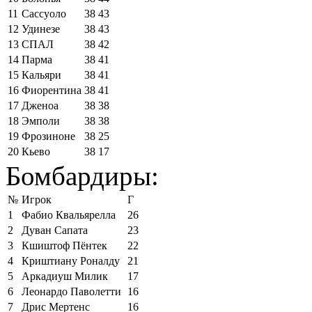
11
Сассуоло
38
43
12
Удинезе
38
43
13
СПАЛ
38
42
14
Парма
38
41
15
Кальяри
38
41
16
Фиорентина
38
41
17
Дженоа
38
38
18
Эмполи
38
38
19
Фрозиноне
38
25
20
Кьево
38
17
Бомбардиры:
№
Игрок
Г
1
Фабио Квальярелла
26
2
Дуван Сапата
23
3
Кшиштоф Пёнтек
22
4
Криштиану Роналду
21
5
Аркадиуш Милик
17
6
Леонардо Паволетти
16
7
Дрис Мертенс
16