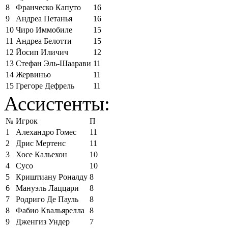
8
Франческо Капуто
16
9
Андреа Петанья
16
10
Чиро Иммобиле
15
11
Андреа Белотти
15
12
Йосип Иличич
12
13
Стефан Эль-Шаарави
11
14
Жервиньо
11
15
Грегоре Дефрель
11
Ассистенты:
№
Игрок
П
1
Алехандро Гомес
11
2
Дрис Мертенс
11
3
Хосе Кальехон
10
4
Сусо
10
5
Криштиану Роналду
8
6
Мануэль Лаццари
8
7
Родриго Де Пауль
8
8
Фабио Квальярелла
8
9
Дженгиз Ундер
7