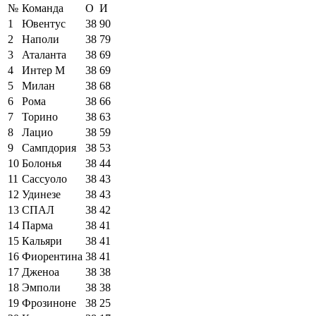
№
Команда
О
И
1
Ювентус
38
90
2
Наполи
38
79
3
Аталанта
38
69
4
Интер М
38
69
5
Милан
38
68
6
Рома
38
66
7
Торино
38
63
8
Лацио
38
59
9
Сампдория
38
53
10
Болонья
38
44
11
Сассуоло
38
43
12
Удинезе
38
43
13
СПАЛ
38
42
14
Парма
38
41
15
Кальяри
38
41
16
Фиорентина
38
41
17
Дженоа
38
38
18
Эмполи
38
38
19
Фрозиноне
38
25