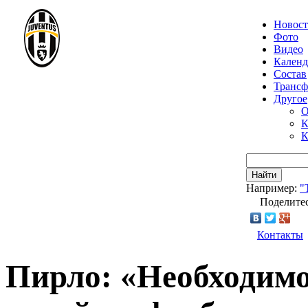
Новос
Фото
Видео
Календ
Состав
Транс
Другое
О
К
К
Найти
Например:
"
Поделитес
Контакты
Пирло: «Необходимо