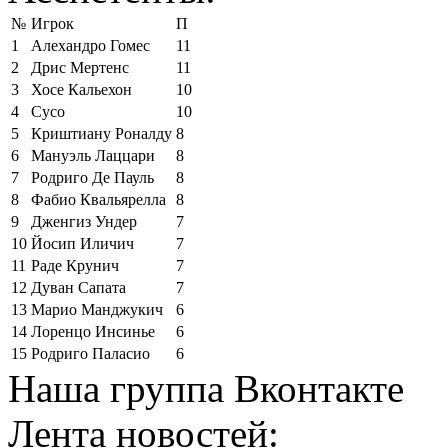
№
Игрок
П
1
Алехандро Гомес
11
2
Дрис Мертенс
11
3
Хосе Кальехон
10
4
Сусо
10
5
Криштиану Роналду
8
6
Мануэль Лаццари
8
7
Родриго Де Пауль
8
8
Фабио Квальярелла
8
9
Дженгиз Ундер
7
10
Йосип Иличич
7
11
Раде Крунич
7
12
Дуван Сапата
7
13
Марио Манджукич
6
14
Лоренцо Инсинье
6
15
Родриго Паласио
6
Наша группа Вконтакте
Лента новостей: