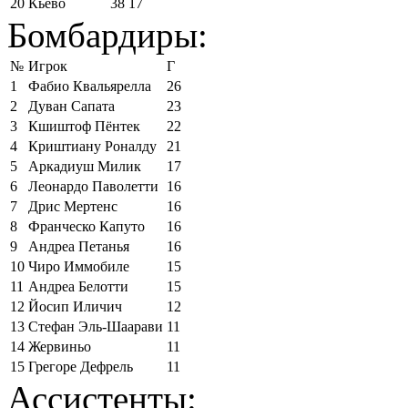
20
Кьево
38
17
Бомбардиры:
№
Игрок
Г
1
Фабио Квальярелла
26
2
Дуван Сапата
23
3
Кшиштоф Пёнтек
22
4
Криштиану Роналду
21
5
Аркадиуш Милик
17
6
Леонардо Паволетти
16
7
Дрис Мертенс
16
8
Франческо Капуто
16
9
Андреа Петанья
16
10
Чиро Иммобиле
15
11
Андреа Белотти
15
12
Йосип Иличич
12
13
Стефан Эль-Шаарави
11
14
Жервиньо
11
15
Грегоре Дефрель
11
Ассистенты: