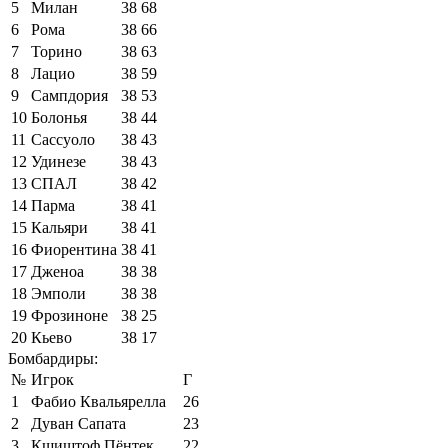
5
Милан
38
68
6
Рома
38
66
7
Торино
38
63
8
Лацио
38
59
9
Сампдория
38
53
10
Болонья
38
44
11
Сассуоло
38
43
12
Удинезе
38
43
13
СПАЛ
38
42
14
Парма
38
41
15
Кальяри
38
41
16
Фиорентина
38
41
17
Дженоа
38
38
18
Эмполи
38
38
19
Фрозиноне
38
25
20
Кьево
38
17
Бомбардиры:
№
Игрок
Г
1
Фабио Квальярелла
26
2
Дуван Сапата
23
3
Кшиштоф Пёнтек
22