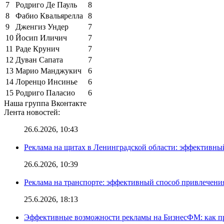
7
Родриго Де Пауль
8
8
Фабио Квальярелла
8
9
Дженгиз Ундер
7
10
Йосип Иличич
7
11
Раде Крунич
7
12
Дуван Сапата
7
13
Марио Манджукич
6
14
Лоренцо Инсинье
6
15
Родриго Паласио
6
Наша группа Вконтакте
Лента новостей:
26.6.2026, 10:43
Реклама на щитах в Ленинградской области: эффективны
26.6.2026, 10:39
Реклама на транспорте: эффективный способ привлечени
25.6.2026, 18:13
Эффективные возможности рекламы на БизнесФМ: как п