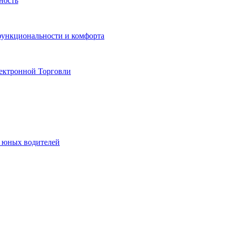
ность
функциональности и комфорта
ектронной Торговли
я юных водителей