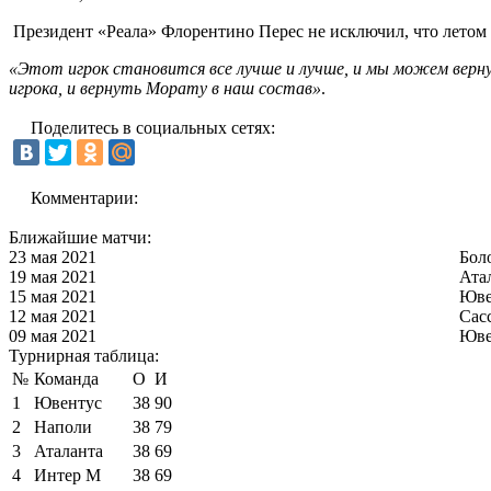
Президент «Реала» Флорентино Перес не исключил, что летом 
«Этот игрок становится все лучше и лучше, и мы можем верну
игрока, и вернуть Морату в наш состав»
.
Поделитесь в социальных сетях:
Комментарии:
Ближайшие матчи:
23 мая 2021
Бол
19 мая 2021
Ата
15 мая 2021
Юве
12 мая 2021
Сас
09 мая 2021
Юве
Турнирная таблица:
№
Команда
О
И
1
Ювентус
38
90
2
Наполи
38
79
3
Аталанта
38
69
4
Интер М
38
69