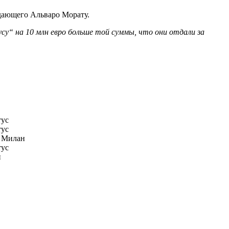
адающего
Альваро Морату.
у“ на 10 млн евро больше той суммы, что они отдали за
ус
ус
 Милан
ус
н