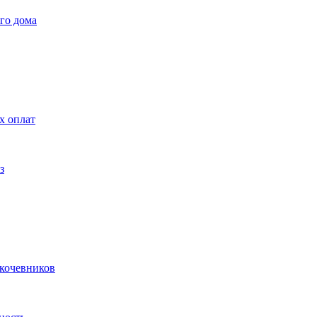
го дома
х оплат
з
 кочевников