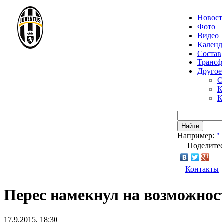
Новос
Фото
Видео
Календ
Состав
Транс
Другое
О
К
К
Найти
Например:
"
Поделитес
Контакты
Перес намекнул на возможно
17.9.2015, 18:30