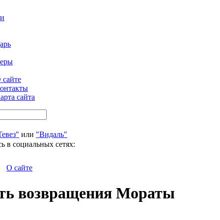
ти
арь
феры
 сайте
онтакты
арта сайта
Тевез"
или
"Видаль"
ь в социальных сетях:
О сайте
сть возвращения Мораты