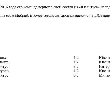
2016 года его команда вернет в свой состав из «Ювентуса» нап
ть его в Мадрид. В конце сезона мы можем заплатить „Ювентус
онья
1:4
Ювент
ланта
1:2
Ювент
нтус
3:2
Интер
суоло
1:3
Ювент
нтус
0:3
Мила