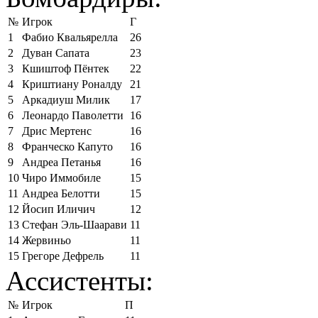
№
Игрок
Г
1
Фабио Квальярелла
26
2
Дуван Сапата
23
3
Кшиштоф Пёнтек
22
4
Криштиану Роналду
21
5
Аркадиуш Милик
17
6
Леонардо Паволетти
16
7
Дрис Мертенс
16
8
Франческо Капуто
16
9
Андреа Петанья
16
10
Чиро Иммобиле
15
11
Андреа Белотти
15
12
Йосип Иличич
12
13
Стефан Эль-Шаарави
11
14
Жервиньо
11
15
Грегоре Дефрель
11
Ассистенты:
№
Игрок
П