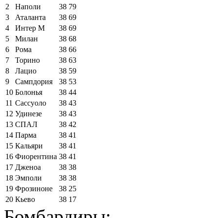
2
Наполи
38
79
3
Аталанта
38
69
4
Интер М
38
69
5
Милан
38
68
6
Рома
38
66
7
Торино
38
63
8
Лацио
38
59
9
Сампдория
38
53
10
Болонья
38
44
11
Сассуоло
38
43
12
Удинезе
38
43
13
СПАЛ
38
42
14
Парма
38
41
15
Кальяри
38
41
16
Фиорентина
38
41
17
Дженоа
38
38
18
Эмполи
38
38
19
Фрозиноне
38
25
20
Кьево
38
17
Бомбардиры: