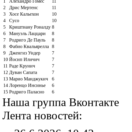
1
Алехандро Гомес
11
2
Дрис Мертенс
11
3
Хосе Кальехон
10
4
Сусо
10
5
Криштиану Роналду
8
6
Мануэль Лаццари
8
7
Родриго Де Пауль
8
8
Фабио Квальярелла
8
9
Дженгиз Ундер
7
10
Йосип Иличич
7
11
Раде Крунич
7
12
Дуван Сапата
7
13
Марио Манджукич
6
14
Лоренцо Инсинье
6
15
Родриго Паласио
6
Наша группа Вконтакте
Лента новостей: