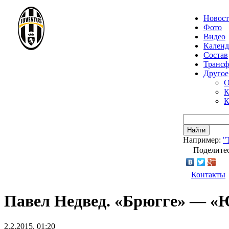
Новос
Фото
Видео
Календ
Состав
Транс
Другое
О
К
К
Найти
Например:
"
Поделитес
Контакты
Павел Недвед. «Брюгге» — «Ю
2.2.2015, 01:20