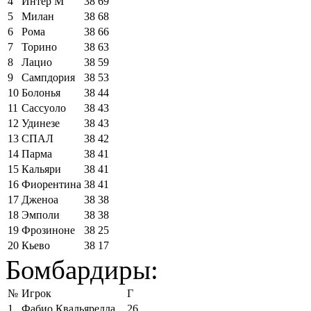
4
Интер М
38
69
5
Милан
38
68
6
Рома
38
66
7
Торино
38
63
8
Лацио
38
59
9
Сампдория
38
53
10
Болонья
38
44
11
Сассуоло
38
43
12
Удинезе
38
43
13
СПАЛ
38
42
14
Парма
38
41
15
Кальяри
38
41
16
Фиорентина
38
41
17
Дженоа
38
38
18
Эмполи
38
38
19
Фрозиноне
38
25
20
Кьево
38
17
Бомбардиры:
№
Игрок
Г
1
Фабио Квальярелла
26