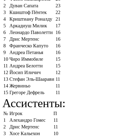
2
Дуван Сапата
23
3
Кшиштоф Пёнтек
22
4
Криштиану Роналду
21
5
Аркадиуш Милик
17
6
Леонардо Паволетти
16
7
Дрис Мертенс
16
8
Франческо Капуто
16
9
Андреа Петанья
16
10
Чиро Иммобиле
15
11
Андреа Белотти
15
12
Йосип Иличич
12
13
Стефан Эль-Шаарави
11
14
Жервиньо
11
15
Грегоре Дефрель
11
Ассистенты:
№
Игрок
П
1
Алехандро Гомес
11
2
Дрис Мертенс
11
3
Хосе Кальехон
10