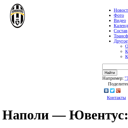
Новос
Фото
Видео
Календ
Состав
Транс
Другое
О
К
К
Найти
Например:
"
Поделитес
Контакты
Наполи — Ювентус: 