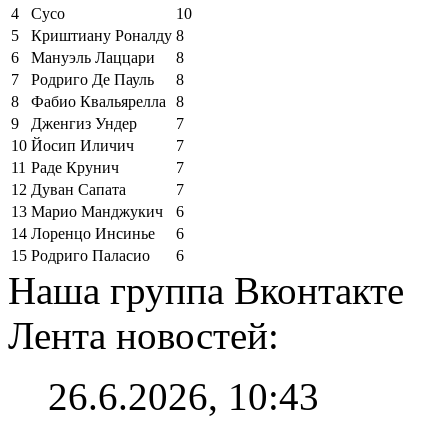
4
Сусо
10
5
Криштиану Роналду
8
6
Мануэль Лаццари
8
7
Родриго Де Пауль
8
8
Фабио Квальярелла
8
9
Дженгиз Ундер
7
10
Йосип Иличич
7
11
Раде Крунич
7
12
Дуван Сапата
7
13
Марио Манджукич
6
14
Лоренцо Инсинье
6
15
Родриго Паласио
6
Наша группа Вконтакте
Лента новостей:
26.6.2026, 10:43