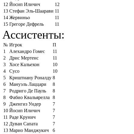
12
Йосип Иличич
12
13
Стефан Эль-Шаарави
11
14
Жервиньо
11
15
Грегоре Дефрель
11
Ассистенты:
№
Игрок
П
1
Алехандро Гомес
11
2
Дрис Мертенс
11
3
Хосе Кальехон
10
4
Сусо
10
5
Криштиану Роналду
8
6
Мануэль Лаццари
8
7
Родриго Де Пауль
8
8
Фабио Квальярелла
8
9
Дженгиз Ундер
7
10
Йосип Иличич
7
11
Раде Крунич
7
12
Дуван Сапата
7
13
Марио Манджукич
6