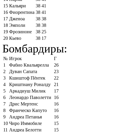
15
Кальяри
38
41
16
Фиорентина
38
41
17
Дженоа
38
38
18
Эмполи
38
38
19
Фрозиноне
38
25
20
Кьево
38
17
Бомбардиры:
№
Игрок
Г
1
Фабио Квальярелла
26
2
Дуван Сапата
23
3
Кшиштоф Пёнтек
22
4
Криштиану Роналду
21
5
Аркадиуш Милик
17
6
Леонардо Паволетти
16
7
Дрис Мертенс
16
8
Франческо Капуто
16
9
Андреа Петанья
16
10
Чиро Иммобиле
15
11
Андреа Белотти
15