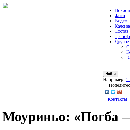
Новост
Фото
Видео
Календ
Состав
Трансф
Другое
О
К
К
Найти
Например:
"Т
Поделитес
Контакты
Моуриньо: «Погба 