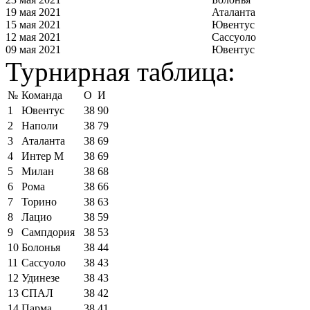
19 мая 2021
Аталанта
15 мая 2021
Ювентус
12 мая 2021
Сассуоло
09 мая 2021
Ювентус
Турнирная таблица:
№
Команда
О
И
1
Ювентус
38
90
2
Наполи
38
79
3
Аталанта
38
69
4
Интер М
38
69
5
Милан
38
68
6
Рома
38
66
7
Торино
38
63
8
Лацио
38
59
9
Сампдория
38
53
10
Болонья
38
44
11
Сассуоло
38
43
12
Удинезе
38
43
13
СПАЛ
38
42
14
Парма
38
41