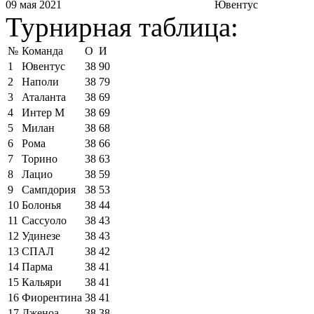
09 мая 2021
Ювентус
Турнирная таблица:
№
Команда
О
И
1
Ювентус
38
90
2
Наполи
38
79
3
Аталанта
38
69
4
Интер М
38
69
5
Милан
38
68
6
Рома
38
66
7
Торино
38
63
8
Лацио
38
59
9
Сампдория
38
53
10
Болонья
38
44
11
Сассуоло
38
43
12
Удинезе
38
43
13
СПАЛ
38
42
14
Парма
38
41
15
Кальяри
38
41
16
Фиорентина
38
41
17
Дженоа
38
38