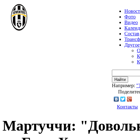
Новос
Фото
Видео
Календ
Состав
Транс
Другое
О
К
К
Найти
Например:
"
Поделитес
Контакты
Мартуччи: "Довольн