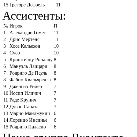
15
Грегоре Дефрель
11
Ассистенты:
№
Игрок
П
1
Алехандро Гомес
11
2
Дрис Мертенс
11
3
Хосе Кальехон
10
4
Сусо
10
5
Криштиану Роналду
8
6
Мануэль Лаццари
8
7
Родриго Де Пауль
8
8
Фабио Квальярелла
8
9
Дженгиз Ундер
7
10
Йосип Иличич
7
11
Раде Крунич
7
12
Дуван Сапата
7
13
Марио Манджукич
6
14
Лоренцо Инсинье
6
15
Родриго Паласио
6