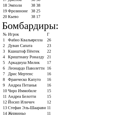
18
Эмполи
38
38
19
Фрозиноне
38
25
20
Кьево
38
17
Бомбардиры:
№
Игрок
Г
1
Фабио Квальярелла
26
2
Дуван Сапата
23
3
Кшиштоф Пёнтек
22
4
Криштиану Роналду
21
5
Аркадиуш Милик
17
6
Леонардо Паволетти
16
7
Дрис Мертенс
16
8
Франческо Капуто
16
9
Андреа Петанья
16
10
Чиро Иммобиле
15
11
Андреа Белотти
15
12
Йосип Иличич
12
13
Стефан Эль-Шаарави
11
14
Жервиньо
11