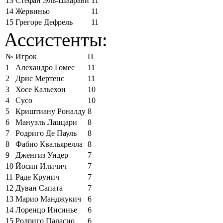
13
Стефан Эль-Шаарави
11
14
Жервиньо
11
15
Грегоре Дефрель
11
Ассистенты:
№
Игрок
П
1
Алехандро Гомес
11
2
Дрис Мертенс
11
3
Хосе Кальехон
10
4
Сусо
10
5
Криштиану Роналду
8
6
Мануэль Лаццари
8
7
Родриго Де Пауль
8
8
Фабио Квальярелла
8
9
Дженгиз Ундер
7
10
Йосип Иличич
7
11
Раде Крунич
7
12
Дуван Сапата
7
13
Марио Манджукич
6
14
Лоренцо Инсинье
6
15
Родриго Паласио
6