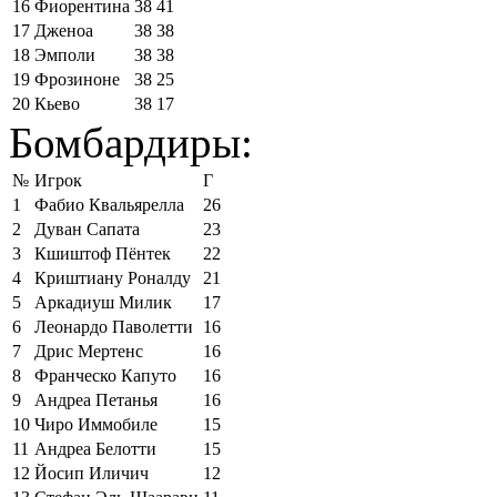
16
Фиорентина
38
41
17
Дженоа
38
38
18
Эмполи
38
38
19
Фрозиноне
38
25
20
Кьево
38
17
Бомбардиры:
№
Игрок
Г
1
Фабио Квальярелла
26
2
Дуван Сапата
23
3
Кшиштоф Пёнтек
22
4
Криштиану Роналду
21
5
Аркадиуш Милик
17
6
Леонардо Паволетти
16
7
Дрис Мертенс
16
8
Франческо Капуто
16
9
Андреа Петанья
16
10
Чиро Иммобиле
15
11
Андреа Белотти
15
12
Йосип Иличич
12