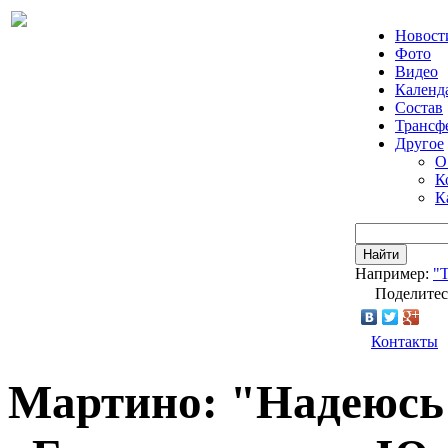
Новост
Фото
Видео
Календ
Состав
Трансф
Другое
О
К
К
Найти
Например:
"Т
Поделитес
Контакты
Мартино: "Надеюсь