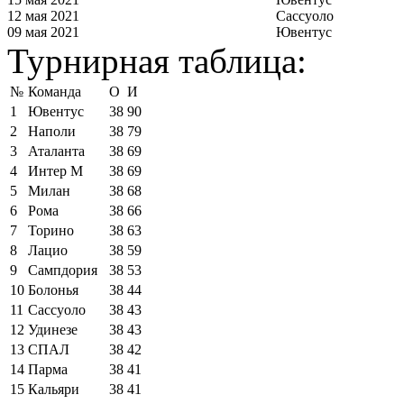
12 мая 2021
Сассуоло
09 мая 2021
Ювентус
Турнирная таблица:
№
Команда
О
И
1
Ювентус
38
90
2
Наполи
38
79
3
Аталанта
38
69
4
Интер М
38
69
5
Милан
38
68
6
Рома
38
66
7
Торино
38
63
8
Лацио
38
59
9
Сампдория
38
53
10
Болонья
38
44
11
Сассуоло
38
43
12
Удинезе
38
43
13
СПАЛ
38
42
14
Парма
38
41
15
Кальяри
38
41