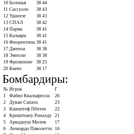
10
Болонья
38
44
11
Сассуоло
38
43
12
Удинезе
38
43
13
СПАЛ
38
42
14
Парма
38
41
15
Кальяри
38
41
16
Фиорентина
38
41
17
Дженоа
38
38
18
Эмполи
38
38
19
Фрозиноне
38
25
20
Кьево
38
17
Бомбардиры:
№
Игрок
Г
1
Фабио Квальярелла
26
2
Дуван Сапата
23
3
Кшиштоф Пёнтек
22
4
Криштиану Роналду
21
5
Аркадиуш Милик
17
6
Леонардо Паволетти
16