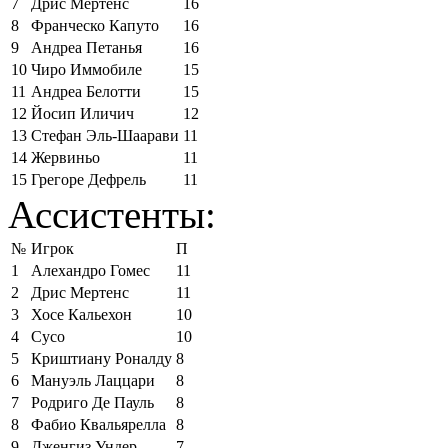
7
Дрис Мертенс
16
8
Франческо Капуто
16
9
Андреа Петанья
16
10
Чиро Иммобиле
15
11
Андреа Белотти
15
12
Йосип Иличич
12
13
Стефан Эль-Шаарави
11
14
Жервиньо
11
15
Грегоре Дефрель
11
Ассистенты:
№
Игрок
П
1
Алехандро Гомес
11
2
Дрис Мертенс
11
3
Хосе Кальехон
10
4
Сусо
10
5
Криштиану Роналду
8
6
Мануэль Лаццари
8
7
Родриго Де Пауль
8
8
Фабио Квальярелла
8
9
Дженгиз Ундер
7