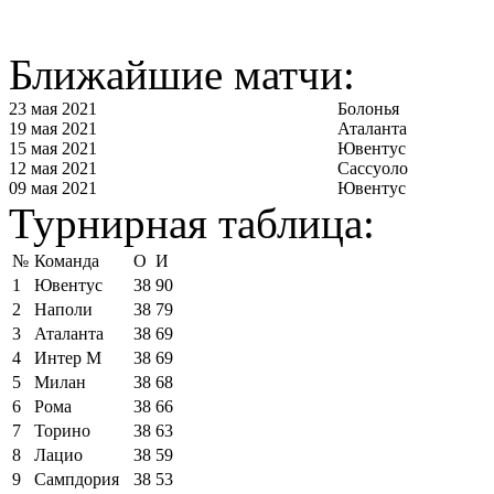
Ближайшие матчи:
23 мая 2021
Болонья
19 мая 2021
Аталанта
15 мая 2021
Ювентус
12 мая 2021
Сассуоло
09 мая 2021
Ювентус
Турнирная таблица:
№
Команда
О
И
1
Ювентус
38
90
2
Наполи
38
79
3
Аталанта
38
69
4
Интер М
38
69
5
Милан
38
68
6
Рома
38
66
7
Торино
38
63
8
Лацио
38
59
9
Сампдория
38
53