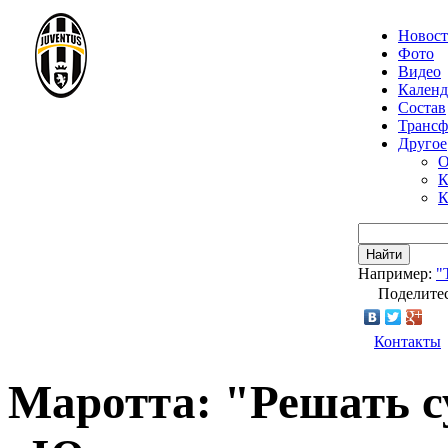
Новос
Фото
Видео
Календ
Состав
Транс
Другое
О
К
К
Найти
Например:
"
Поделитес
Контакты
Маротта: "Решать с