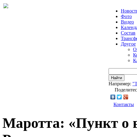
Новост
Фото
Видео
Календ
Состав
Трансф
Другое
О
К
К
Найти
Например:
"Т
Поделитес
Контакты
Маротта: «Пункт о 