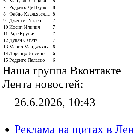
6
Мануэль Лаццари
8
7
Родриго Де Пауль
8
8
Фабио Квальярелла
8
9
Дженгиз Ундер
7
10
Йосип Иличич
7
11
Раде Крунич
7
12
Дуван Сапата
7
13
Марио Манджукич
6
14
Лоренцо Инсинье
6
15
Родриго Паласио
6
Наша группа Вконтакте
Лента новостей:
26.6.2026, 10:43
Реклама на щитах в Лен