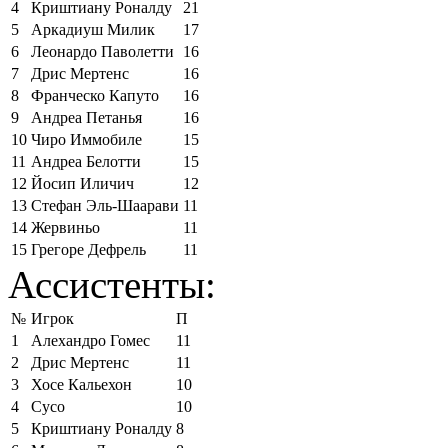
4
Криштиану Роналду
21
5
Аркадиуш Милик
17
6
Леонардо Паволетти
16
7
Дрис Мертенс
16
8
Франческо Капуто
16
9
Андреа Петанья
16
10
Чиро Иммобиле
15
11
Андреа Белотти
15
12
Йосип Иличич
12
13
Стефан Эль-Шаарави
11
14
Жервиньо
11
15
Грегоре Дефрель
11
Ассистенты:
№
Игрок
П
1
Алехандро Гомес
11
2
Дрис Мертенс
11
3
Хосе Кальехон
10
4
Сусо
10
5
Криштиану Роналду
8