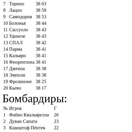
7
Торино
38
63
8
Лацио
38
59
9
Сампдория
38
53
10
Болонья
38
44
11
Сассуоло
38
43
12
Удинезе
38
43
13
СПАЛ
38
42
14
Парма
38
41
15
Кальяри
38
41
16
Фиорентина
38
41
17
Дженоа
38
38
18
Эмполи
38
38
19
Фрозиноне
38
25
20
Кьево
38
17
Бомбардиры:
№
Игрок
Г
1
Фабио Квальярелла
26
2
Дуван Сапата
23
3
Кшиштоф Пёнтек
22