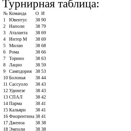
Турнирная таблица:
№
Команда
О
И
1
Ювентус
38
90
2
Наполи
38
79
3
Аталанта
38
69
4
Интер М
38
69
5
Милан
38
68
6
Рома
38
66
7
Торино
38
63
8
Лацио
38
59
9
Сампдория
38
53
10
Болонья
38
44
11
Сассуоло
38
43
12
Удинезе
38
43
13
СПАЛ
38
42
14
Парма
38
41
15
Кальяри
38
41
16
Фиорентина
38
41
17
Дженоа
38
38
18
Эмполи
38
38