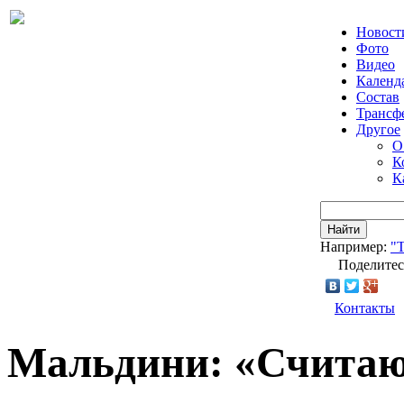
Новост
Фото
Видео
Календ
Состав
Трансф
Другое
О
К
К
Найти
Например:
"Т
Поделитес
Контакты
Мальдини: «Счита