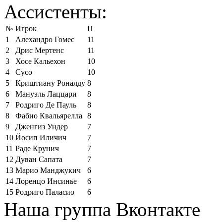
Ассистенты:
№
Игрок
П
1
Алехандро Гомес
11
2
Дрис Мертенс
11
3
Хосе Кальехон
10
4
Сусо
10
5
Криштиану Роналду
8
6
Мануэль Лаццари
8
7
Родриго Де Пауль
8
8
Фабио Квальярелла
8
9
Дженгиз Ундер
7
10
Йосип Иличич
7
11
Раде Крунич
7
12
Дуван Сапата
7
13
Марио Манджукич
6
14
Лоренцо Инсинье
6
15
Родриго Паласио
6
Наша группа Вконтакте