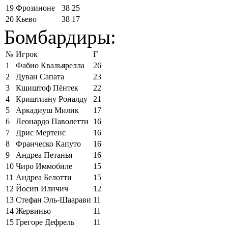
19
Фрозиноне
38
25
20
Кьево
38
17
Бомбардиры:
№
Игрок
Г
1
Фабио Квальярелла
26
2
Дуван Сапата
23
3
Кшиштоф Пёнтек
22
4
Криштиану Роналду
21
5
Аркадиуш Милик
17
6
Леонардо Паволетти
16
7
Дрис Мертенс
16
8
Франческо Капуто
16
9
Андреа Петанья
16
10
Чиро Иммобиле
15
11
Андреа Белотти
15
12
Йосип Иличич
12
13
Стефан Эль-Шаарави
11
14
Жервиньо
11
15
Грегоре Дефрель
11