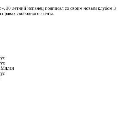
». 30-летний испанец подписал со своим новым клубом 3-
 правах свободного агента.
ус
ус
 Милан
ус
н