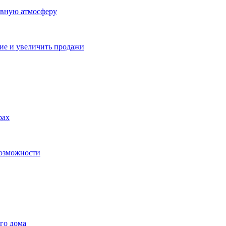
ивную атмосферу
ие и увеличить продажи
рах
возможности
го дома