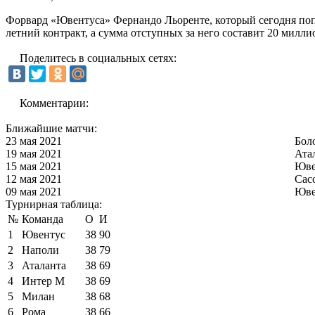
Форвард «Ювентуса» Фернандо Льоренте, который сегодня поп
летний контракт, а сумма отступных за него составит 20 милли
Поделитесь в социальных сетях:
Комментарии:
Ближайшие матчи:
23 мая 2021
Бол
19 мая 2021
Ата
15 мая 2021
Юве
12 мая 2021
Сас
09 мая 2021
Юве
Турнирная таблица:
№
Команда
О
И
1
Ювентус
38
90
2
Наполи
38
79
3
Аталанта
38
69
4
Интер М
38
69
5
Милан
38
68
6
Рома
38
66