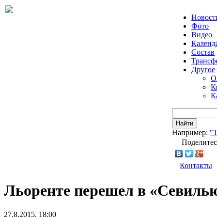
Новост
Фото
Видео
Календ
Состав
Трансф
Другое
О
К
К
Найти
Например:
"Т
Поделитес
Контакты
Льоренте перешел в «Севиль
27.8.2015, 18:00