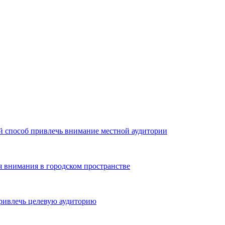
й способ привлечь внимание местной аудитории
я внимания в городском пространстве
ривлечь целевую аудиторию