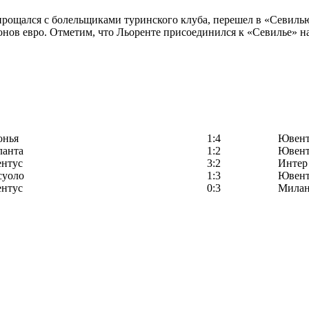
рощался с болельщиками туринского клуба, перешел в «Севилью
онов евро. Отметим, что Льоренте присоединился к «Севилье» на
онья
1:4
Ювент
ланта
1:2
Ювент
нтус
3:2
Интер
суоло
1:3
Ювент
нтус
0:3
Мила