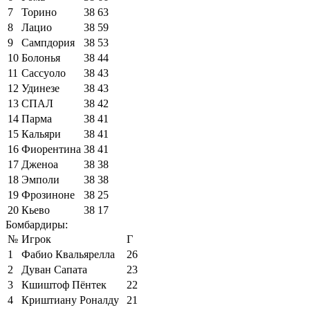
7
Торино
38
63
8
Лацио
38
59
9
Сампдория
38
53
10
Болонья
38
44
11
Сассуоло
38
43
12
Удинезе
38
43
13
СПАЛ
38
42
14
Парма
38
41
15
Кальяри
38
41
16
Фиорентина
38
41
17
Дженоа
38
38
18
Эмполи
38
38
19
Фрозиноне
38
25
20
Кьево
38
17
Бомбардиры:
№
Игрок
Г
1
Фабио Квальярелла
26
2
Дуван Сапата
23
3
Кшиштоф Пёнтек
22
4
Криштиану Роналду
21