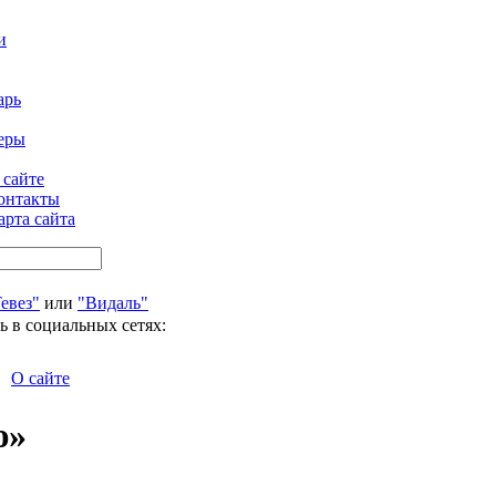
и
арь
еры
 сайте
онтакты
арта сайта
евез"
или
"Видаль"
ь в социальных сетях:
О сайте
ю»