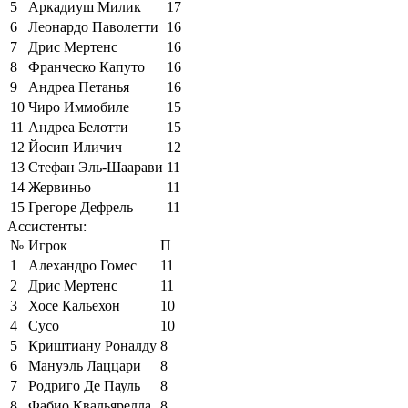
5
Аркадиуш Милик
17
6
Леонардо Паволетти
16
7
Дрис Мертенс
16
8
Франческо Капуто
16
9
Андреа Петанья
16
10
Чиро Иммобиле
15
11
Андреа Белотти
15
12
Йосип Иличич
12
13
Стефан Эль-Шаарави
11
14
Жервиньо
11
15
Грегоре Дефрель
11
Ассистенты:
№
Игрок
П
1
Алехандро Гомес
11
2
Дрис Мертенс
11
3
Хосе Кальехон
10
4
Сусо
10
5
Криштиану Роналду
8
6
Мануэль Лаццари
8
7
Родриго Де Пауль
8
8
Фабио Квальярелла
8