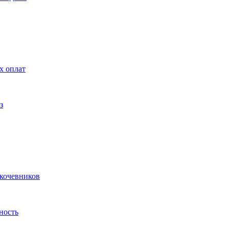
х оплат
з
 кочевников
ность