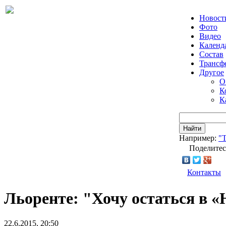
Новост
Фото
Видео
Календ
Состав
Трансф
Другое
О
К
К
Найти
Например:
"Т
Поделитес
Контакты
Льоренте: "Хочу остаться в 
22.6.2015, 20:50