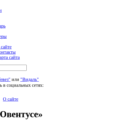
и
арь
еры
 сайте
онтакты
арта сайта
евез"
или
"Видаль"
ь в социальных сетях:
О сайте
«Ювентусе»