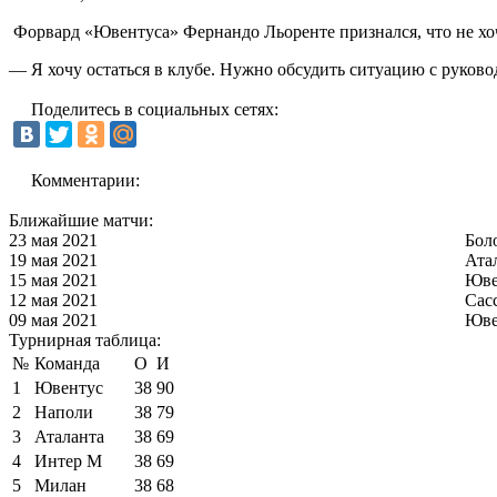
Форвард «Ювентуса» Фернандо Льоренте признался, что не хоч
— Я хочу остаться в клубе. Нужно обсудить ситуацию с руково
Поделитесь в социальных сетях:
Комментарии:
Ближайшие матчи:
23 мая 2021
Бол
19 мая 2021
Ата
15 мая 2021
Юве
12 мая 2021
Сас
09 мая 2021
Юве
Турнирная таблица:
№
Команда
О
И
1
Ювентус
38
90
2
Наполи
38
79
3
Аталанта
38
69
4
Интер М
38
69
5
Милан
38
68