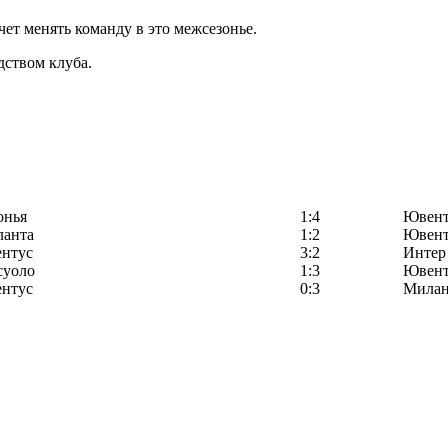
ет менять команду в это межсезонье.
дством клуба.
онья
1:4
Ювент
ланта
1:2
Ювент
нтус
3:2
Интер
суоло
1:3
Ювент
нтус
0:3
Мила