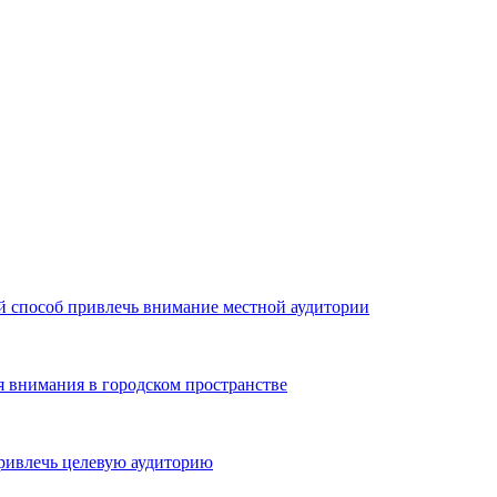
й способ привлечь внимание местной аудитории
я внимания в городском пространстве
ривлечь целевую аудиторию