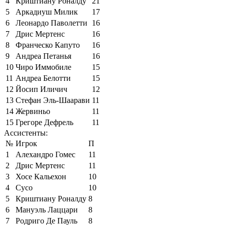
4
Криштиану Роналду
21
5
Аркадиуш Милик
17
6
Леонардо Паволетти
16
7
Дрис Мертенс
16
8
Франческо Капуто
16
9
Андреа Петанья
16
10
Чиро Иммобиле
15
11
Андреа Белотти
15
12
Йосип Иличич
12
13
Стефан Эль-Шаарави
11
14
Жервиньо
11
15
Грегоре Дефрель
11
Ассистенты:
№
Игрок
П
1
Алехандро Гомес
11
2
Дрис Мертенс
11
3
Хосе Кальехон
10
4
Сусо
10
5
Криштиану Роналду
8
6
Мануэль Лаццари
8
7
Родриго Де Пауль
8