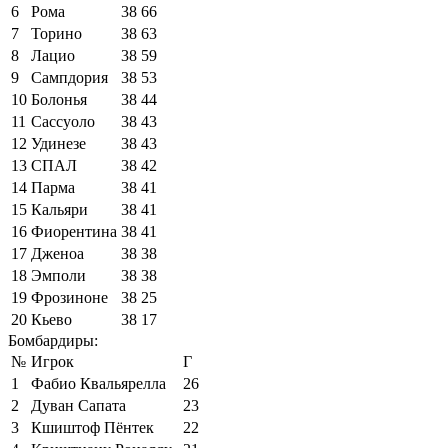
6
Рома
38
66
7
Торино
38
63
8
Лацио
38
59
9
Сампдория
38
53
10
Болонья
38
44
11
Сассуоло
38
43
12
Удинезе
38
43
13
СПАЛ
38
42
14
Парма
38
41
15
Кальяри
38
41
16
Фиорентина
38
41
17
Дженоа
38
38
18
Эмполи
38
38
19
Фрозиноне
38
25
20
Кьево
38
17
Бомбардиры:
№
Игрок
Г
1
Фабио Квальярелла
26
2
Дуван Сапата
23
3
Кшиштоф Пёнтек
22