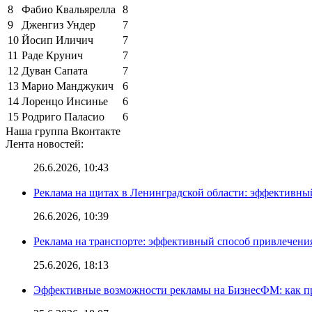
8
Фабио Квальярелла
8
9
Дженгиз Ундер
7
10
Йосип Иличич
7
11
Раде Крунич
7
12
Дуван Сапата
7
13
Марио Манджукич
6
14
Лоренцо Инсинье
6
15
Родриго Паласио
6
Наша группа Вконтакте
Лента новостей:
26.6.2026, 10:43
Реклама на щитах в Ленинградской области: эффективны
26.6.2026, 10:39
Реклама на транспорте: эффективный способ привлечени
25.6.2026, 18:13
Эффективные возможности рекламы на БизнесФМ: как п