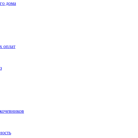
го дома
х оплат
з
 кочевников
ность