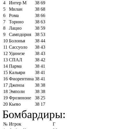
4
Интер М
38
69
5
Милан
38
68
6
Рома
38
66
7
Торино
38
63
8
Лацио
38
59
9
Сампдория
38
53
10
Болонья
38
44
11
Сассуоло
38
43
12
Удинезе
38
43
13
СПАЛ
38
42
14
Парма
38
41
15
Кальяри
38
41
16
Фиорентина
38
41
17
Дженоа
38
38
18
Эмполи
38
38
19
Фрозиноне
38
25
20
Кьево
38
17
Бомбардиры:
№
Игрок
Г