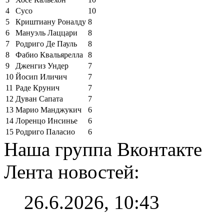
4
Сусо
10
5
Криштиану Роналду
8
6
Мануэль Лаццари
8
7
Родриго Де Пауль
8
8
Фабио Квальярелла
8
9
Дженгиз Ундер
7
10
Йосип Иличич
7
11
Раде Крунич
7
12
Дуван Сапата
7
13
Марио Манджукич
6
14
Лоренцо Инсинье
6
15
Родриго Паласио
6
Наша группа Вконтакте
Лента новостей:
26.6.2026, 10:43