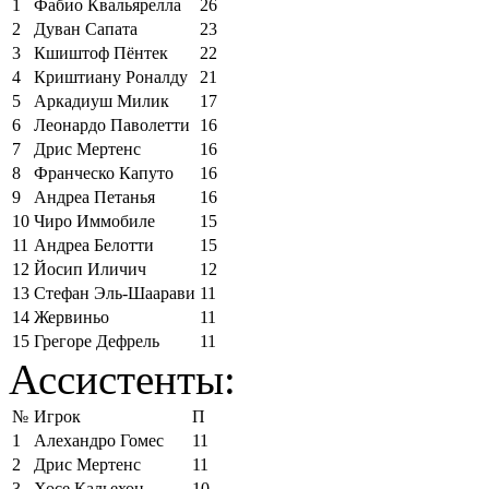
1
Фабио Квальярелла
26
2
Дуван Сапата
23
3
Кшиштоф Пёнтек
22
4
Криштиану Роналду
21
5
Аркадиуш Милик
17
6
Леонардо Паволетти
16
7
Дрис Мертенс
16
8
Франческо Капуто
16
9
Андреа Петанья
16
10
Чиро Иммобиле
15
11
Андреа Белотти
15
12
Йосип Иличич
12
13
Стефан Эль-Шаарави
11
14
Жервиньо
11
15
Грегоре Дефрель
11
Ассистенты:
№
Игрок
П
1
Алехандро Гомес
11
2
Дрис Мертенс
11
3
Хосе Кальехон
10