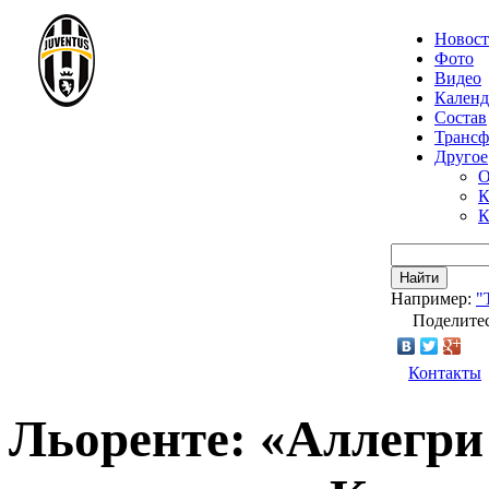
Новос
Фото
Видео
Календ
Состав
Транс
Другое
О
К
К
Найти
Например:
"
Поделитес
Контакты
Льоренте: «Аллегри 