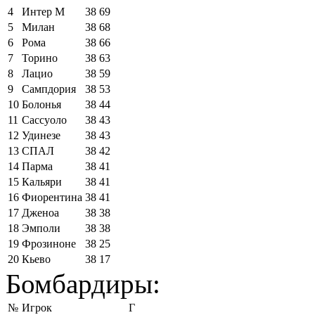
4
Интер М
38
69
5
Милан
38
68
6
Рома
38
66
7
Торино
38
63
8
Лацио
38
59
9
Сампдория
38
53
10
Болонья
38
44
11
Сассуоло
38
43
12
Удинезе
38
43
13
СПАЛ
38
42
14
Парма
38
41
15
Кальяри
38
41
16
Фиорентина
38
41
17
Дженоа
38
38
18
Эмполи
38
38
19
Фрозиноне
38
25
20
Кьево
38
17
Бомбардиры:
№
Игрок
Г