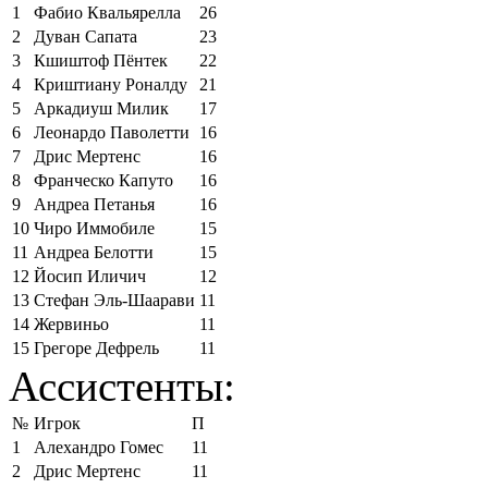
1
Фабио Квальярелла
26
2
Дуван Сапата
23
3
Кшиштоф Пёнтек
22
4
Криштиану Роналду
21
5
Аркадиуш Милик
17
6
Леонардо Паволетти
16
7
Дрис Мертенс
16
8
Франческо Капуто
16
9
Андреа Петанья
16
10
Чиро Иммобиле
15
11
Андреа Белотти
15
12
Йосип Иличич
12
13
Стефан Эль-Шаарави
11
14
Жервиньо
11
15
Грегоре Дефрель
11
Ассистенты:
№
Игрок
П
1
Алехандро Гомес
11
2
Дрис Мертенс
11