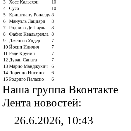
3
Хосе Кальехон
10
4
Сусо
10
5
Криштиану Роналду
8
6
Мануэль Лаццари
8
7
Родриго Де Пауль
8
8
Фабио Квальярелла
8
9
Дженгиз Ундер
7
10
Йосип Иличич
7
11
Раде Крунич
7
12
Дуван Сапата
7
13
Марио Манджукич
6
14
Лоренцо Инсинье
6
15
Родриго Паласио
6
Наша группа Вконтакте
Лента новостей:
26.6.2026, 10:43