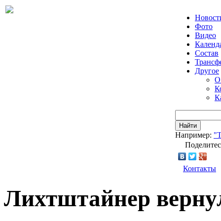
Новост
Фото
Видео
Календ
Состав
Трансф
Другое
О
К
К
Найти
Например:
"Т
Поделитес
Контакты
Лихтштайнер верну