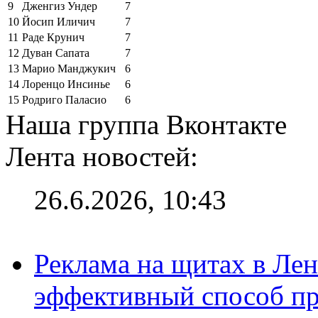
9
Дженгиз Ундер
7
10
Йосип Иличич
7
11
Раде Крунич
7
12
Дуван Сапата
7
13
Марио Манджукич
6
14
Лоренцо Инсинье
6
15
Родриго Паласио
6
Наша группа Вконтакте
Лента новостей:
26.6.2026, 10:43
Реклама на щитах в Лен
эффективный способ пр