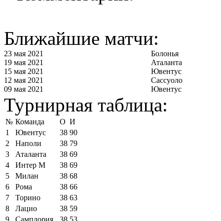
Ближайшие матчи:
23 мая 2021
Болонья
19 мая 2021
Аталанта
15 мая 2021
Ювентус
12 мая 2021
Сассуоло
09 мая 2021
Ювентус
Турнирная таблица:
№
Команда
О
И
1
Ювентус
38
90
2
Наполи
38
79
3
Аталанта
38
69
4
Интер М
38
69
5
Милан
38
68
6
Рома
38
66
7
Торино
38
63
8
Лацио
38
59
9
Сампдория
38
53