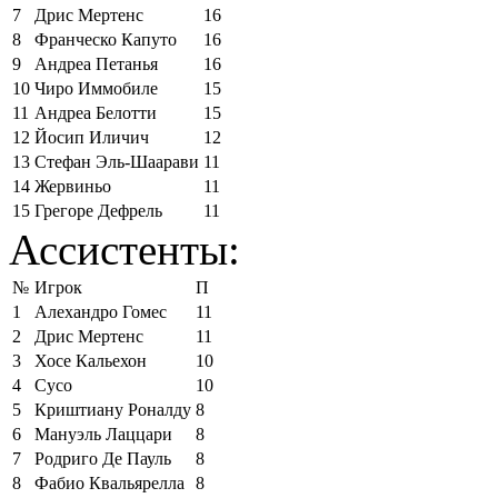
7
Дрис Мертенс
16
8
Франческо Капуто
16
9
Андреа Петанья
16
10
Чиро Иммобиле
15
11
Андреа Белотти
15
12
Йосип Иличич
12
13
Стефан Эль-Шаарави
11
14
Жервиньо
11
15
Грегоре Дефрель
11
Ассистенты:
№
Игрок
П
1
Алехандро Гомес
11
2
Дрис Мертенс
11
3
Хосе Кальехон
10
4
Сусо
10
5
Криштиану Роналду
8
6
Мануэль Лаццари
8
7
Родриго Де Пауль
8
8
Фабио Квальярелла
8