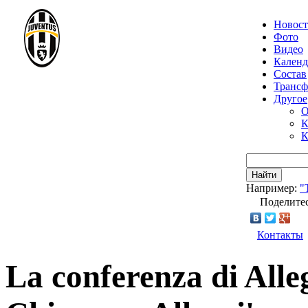
Новос
Фото
Видео
Календ
Состав
Транс
Другое
О
К
К
Найти
Например:
"
Поделитес
Контакты
La conferenza di Alle