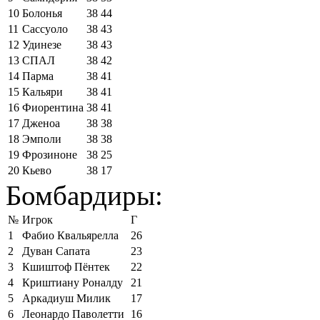
10
Болонья
38
44
11
Сассуоло
38
43
12
Удинезе
38
43
13
СПАЛ
38
42
14
Парма
38
41
15
Кальяри
38
41
16
Фиорентина
38
41
17
Дженоа
38
38
18
Эмполи
38
38
19
Фрозиноне
38
25
20
Кьево
38
17
Бомбардиры:
№
Игрок
Г
1
Фабио Квальярелла
26
2
Дуван Сапата
23
3
Кшиштоф Пёнтек
22
4
Криштиану Роналду
21
5
Аркадиуш Милик
17
6
Леонардо Паволетти
16