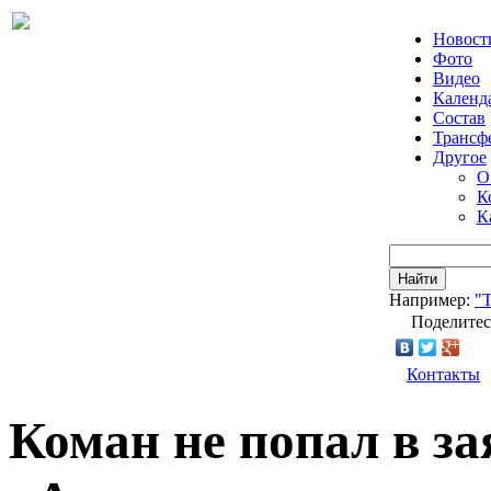
Новост
Фото
Видео
Календ
Состав
Трансф
Другое
О
К
К
Найти
Например:
"Т
Поделитес
Контакты
Коман не попал в за