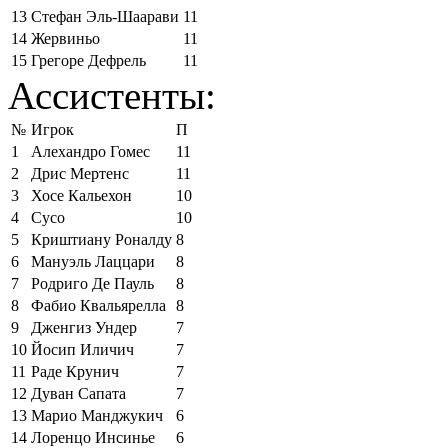
13
Стефан Эль-Шаарави
11
14
Жервиньо
11
15
Грегоре Дефрель
11
Ассистенты:
№
Игрок
П
1
Алехандро Гомес
11
2
Дрис Мертенс
11
3
Хосе Кальехон
10
4
Сусо
10
5
Криштиану Роналду
8
6
Мануэль Лаццари
8
7
Родриго Де Пауль
8
8
Фабио Квальярелла
8
9
Дженгиз Ундер
7
10
Йосип Иличич
7
11
Раде Крунич
7
12
Дуван Сапата
7
13
Марио Манджукич
6
14
Лоренцо Инсинье
6