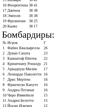
16
Фиорентина
38
41
17
Дженоа
38
38
18
Эмполи
38
38
19
Фрозиноне
38
25
20
Кьево
38
17
Бомбардиры:
№
Игрок
Г
1
Фабио Квальярелла
26
2
Дуван Сапата
23
3
Кшиштоф Пёнтек
22
4
Криштиану Роналду
21
5
Аркадиуш Милик
17
6
Леонардо Паволетти
16
7
Дрис Мертенс
16
8
Франческо Капуто
16
9
Андреа Петанья
16
10
Чиро Иммобиле
15
11
Андреа Белотти
15
12
Йосип Иличич
12