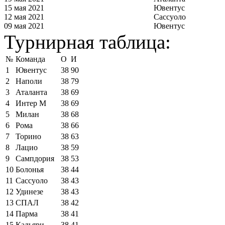
15 мая 2021
Ювентус
12 мая 2021
Сассуоло
09 мая 2021
Ювентус
Турнирная таблица:
№
Команда
О
И
1
Ювентус
38
90
2
Наполи
38
79
3
Аталанта
38
69
4
Интер М
38
69
5
Милан
38
68
6
Рома
38
66
7
Торино
38
63
8
Лацио
38
59
9
Сампдория
38
53
10
Болонья
38
44
11
Сассуоло
38
43
12
Удинезе
38
43
13
СПАЛ
38
42
14
Парма
38
41
15
Кальяри
38
41