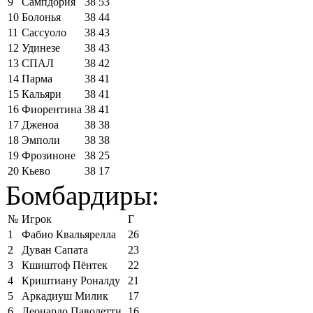
9
Сампдория
38
53
10
Болонья
38
44
11
Сассуоло
38
43
12
Удинезе
38
43
13
СПАЛ
38
42
14
Парма
38
41
15
Кальяри
38
41
16
Фиорентина
38
41
17
Дженоа
38
38
18
Эмполи
38
38
19
Фрозиноне
38
25
20
Кьево
38
17
Бомбардиры:
№
Игрок
Г
1
Фабио Квальярелла
26
2
Дуван Сапата
23
3
Кшиштоф Пёнтек
22
4
Криштиану Роналду
21
5
Аркадиуш Милик
17
6
Леонардо Паволетти
16