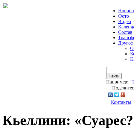
Новост
Фото
Видео
Календ
Состав
Трансф
Другое
О
К
К
Найти
Например:
"Т
Поделитес
Контакты
Кьеллини: «Суарес?