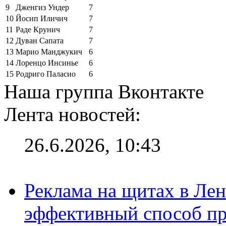
9
Дженгиз Ундер
7
10
Йосип Иличич
7
11
Раде Крунич
7
12
Дуван Сапата
7
13
Марио Манджукич
6
14
Лоренцо Инсинье
6
15
Родриго Паласио
6
Наша группа Вконтакте
Лента новостей:
26.6.2026, 10:43
Реклама на щитах в Лен
эффективный способ пр