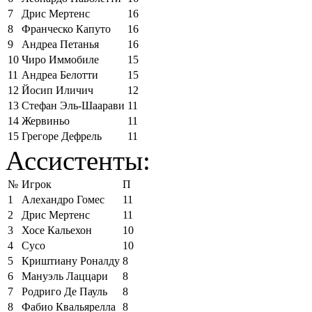
7
Дрис Мертенс
16
8
Франческо Капуто
16
9
Андреа Петанья
16
10
Чиро Иммобиле
15
11
Андреа Белотти
15
12
Йосип Иличич
12
13
Стефан Эль-Шаарави
11
14
Жервиньо
11
15
Грегоре Дефрель
11
Ассистенты:
№
Игрок
П
1
Алехандро Гомес
11
2
Дрис Мертенс
11
3
Хосе Кальехон
10
4
Сусо
10
5
Криштиану Роналду
8
6
Мануэль Лаццари
8
7
Родриго Де Пауль
8
8
Фабио Квальярелла
8