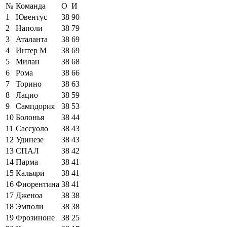
№
Команда
О
И
1
Ювентус
38
90
2
Наполи
38
79
3
Аталанта
38
69
4
Интер М
38
69
5
Милан
38
68
6
Рома
38
66
7
Торино
38
63
8
Лацио
38
59
9
Сампдория
38
53
10
Болонья
38
44
11
Сассуоло
38
43
12
Удинезе
38
43
13
СПАЛ
38
42
14
Парма
38
41
15
Кальяри
38
41
16
Фиорентина
38
41
17
Дженоа
38
38
18
Эмполи
38
38
19
Фрозиноне
38
25