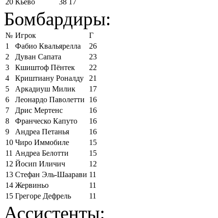
20
Кьево
38
17
Бомбардиры:
№
Игрок
Г
1
Фабио Квальярелла
26
2
Дуван Сапата
23
3
Кшиштоф Пёнтек
22
4
Криштиану Роналду
21
5
Аркадиуш Милик
17
6
Леонардо Паволетти
16
7
Дрис Мертенс
16
8
Франческо Капуто
16
9
Андреа Петанья
16
10
Чиро Иммобиле
15
11
Андреа Белотти
15
12
Йосип Иличич
12
13
Стефан Эль-Шаарави
11
14
Жервиньо
11
15
Грегоре Дефрель
11
Ассистенты: