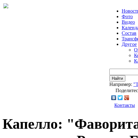
Новост
Фото
Видео
Календ
Состав
Трансф
Другое
О
К
К
Найти
Например:
"Т
Поделитес
Контакты
Капелло: "Фаворит