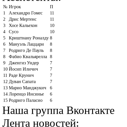
№
Игрок
П
1
Алехандро Гомес
11
2
Дрис Мертенс
11
3
Хосе Кальехон
10
4
Сусо
10
5
Криштиану Роналду
8
6
Мануэль Лаццари
8
7
Родриго Де Пауль
8
8
Фабио Квальярелла
8
9
Дженгиз Ундер
7
10
Йосип Иличич
7
11
Раде Крунич
7
12
Дуван Сапата
7
13
Марио Манджукич
6
14
Лоренцо Инсинье
6
15
Родриго Паласио
6
Наша группа Вконтакте
Лента новостей: