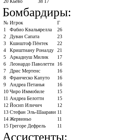
20
Кьево
38
17
Бомбардиры:
№
Игрок
Г
1
Фабио Квальярелла
26
2
Дуван Сапата
23
3
Кшиштоф Пёнтек
22
4
Криштиану Роналду
21
5
Аркадиуш Милик
17
6
Леонардо Паволетти
16
7
Дрис Мертенс
16
8
Франческо Капуто
16
9
Андреа Петанья
16
10
Чиро Иммобиле
15
11
Андреа Белотти
15
12
Йосип Иличич
12
13
Стефан Эль-Шаарави
11
14
Жервиньо
11
15
Грегоре Дефрель
11
Ассистенты: