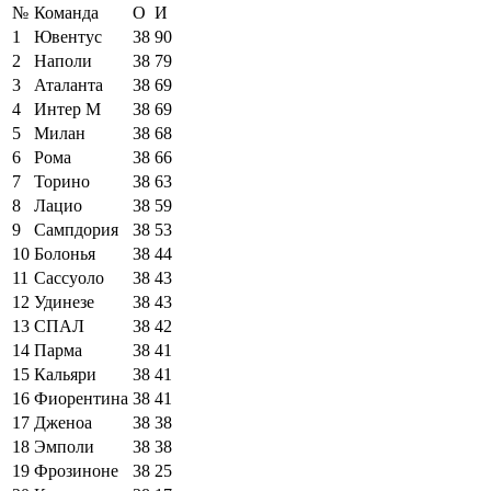
№
Команда
О
И
1
Ювентус
38
90
2
Наполи
38
79
3
Аталанта
38
69
4
Интер М
38
69
5
Милан
38
68
6
Рома
38
66
7
Торино
38
63
8
Лацио
38
59
9
Сампдория
38
53
10
Болонья
38
44
11
Сассуоло
38
43
12
Удинезе
38
43
13
СПАЛ
38
42
14
Парма
38
41
15
Кальяри
38
41
16
Фиорентина
38
41
17
Дженоа
38
38
18
Эмполи
38
38
19
Фрозиноне
38
25