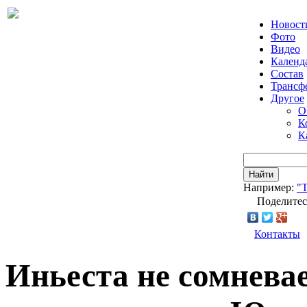
Новост
Фото
Видео
Календ
Состав
Трансф
Другое
О
К
К
Найти
Например:
"Т
Поделитес
Контакты
Иньеста не сомневает