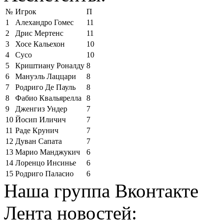
№
Игрок
П
1
Алехандро Гомес
11
2
Дрис Мертенс
11
3
Хосе Кальехон
10
4
Сусо
10
5
Криштиану Роналду
8
6
Мануэль Лаццари
8
7
Родриго Де Пауль
8
8
Фабио Квальярелла
8
9
Дженгиз Ундер
7
10
Йосип Иличич
7
11
Раде Крунич
7
12
Дуван Сапата
7
13
Марио Манджукич
6
14
Лоренцо Инсинье
6
15
Родриго Паласио
6
Наша группа Вконтакте
Лента новостей: